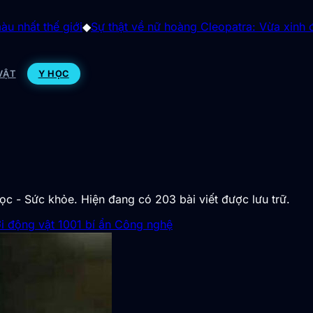
i
◆
Sự thật về nữ hoàng Cleopatra: Vừa xinh đẹp vừa thạo 
VẬT
Y HỌC
c - Sức khỏe. Hiện đang có 203 bài viết được lưu trữ.
ới động vật
1001 bí ẩn
Công nghệ