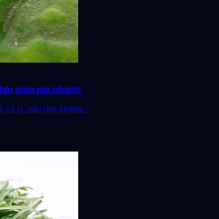
 đơn giản mà nhanh
ể xử lý, nếu làm không...