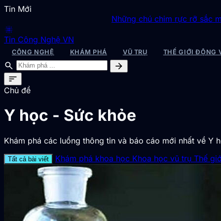
Tin Mới
Những chú chim rực rỡ sắc màu nhất thế giớ
blur_on
Tin Công Nghệ VN
CÔNG NGHỆ
KHÁM PHÁ
VŨ TRỤ
THẾ GIỚI ĐỘNG 
search
arrow_forward
sort
Chủ đề
Y học - Sức khỏe
Khám phá các luồng thông tin và báo cáo mới nhất về Y họ
Khám phá khoa học
Khoa học vũ trụ
Thế gi
Tất cả bài viết