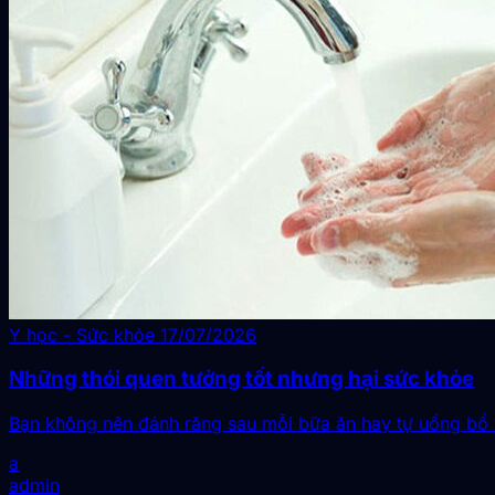
Y học - Sức khỏe
17/07/2026
Những thói quen tưởng tốt nhưng hại sức khỏe
Bạn không nên đánh răng sau mỗi bữa ăn hay tự uống bổ 
a
admin