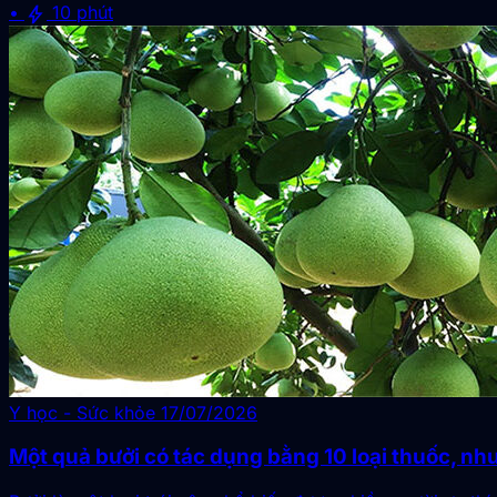
bolt
•
10 phút
Y học - Sức khỏe
17/07/2026
Một quả bưởi có tác dụng bằng 10 loại thuốc, nh