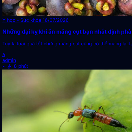
Y học - Sức khỏe
16/07/2026
Những đại kỵ khi ăn măng cụt bạn nhất định phải
Tuy là loại quả tốt nhưng măng cụt cũng có thể mang lại 
a
admin
bolt
•
8 phút