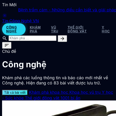
Tin Mới
Bệnh trầm cảm - Những điều cần biết và giải pháp đơ
blur_on
Tin Công Nghệ VN
CÔNG
KHÁM
VŨ
THẾ GIỚI
Y
NGHỆ
PHÁ
TRỤ
ĐỘNG VẬT
HỌC
search
arrow_forward
sort
Chủ đề
Công nghệ
Khám phá các luồng thông tin và báo cáo mới nhất về
Công nghệ. Hiện đang có 83 bài viết được lưu trữ.
Khám phá khoa học
Khoa học vũ trụ
Y học
Tất cả bài viết
- Sức khỏe
Thế giới động vật
1001 bí ẩn