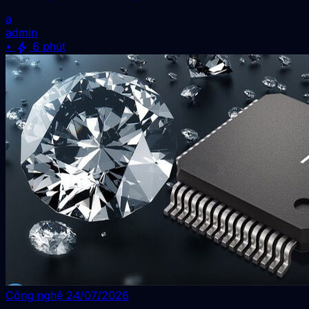
a
admin
bolt
•
6 phút
Công nghệ
24/07/2026