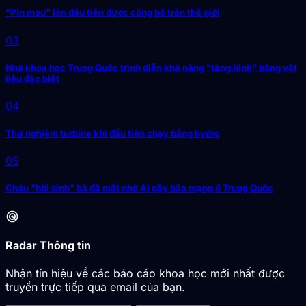
"Pin máu" lần đầu tiên được công bố trên thế giới
03
Nhà khoa học Trung Quốc trình diễn khả năng "tàng hình" bằng vật
liệu đặc biệt
04
Thử nghiệm turbine khí đầu tiên chạy bằng hydro
05
Cháu "hồi sinh" bà đã mất nhờ AI gây bão mạng ở Trung Quốc
radar
Radar Thông tin
Nhận tín hiệu về các báo cáo khoa học mới nhất được
truyền trực tiếp qua email của bạn.