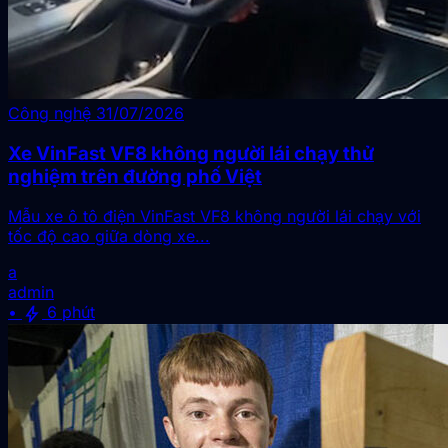
Công nghệ
31/07/2026
Xe VinFast VF8 không người lái chạy thử
nghiệm trên đường phố Việt
Mẫu xe ô tô điện VinFast VF8 không người lái chạy với
tốc độ cao giữa dòng xe...
a
admin
bolt
•
6 phút