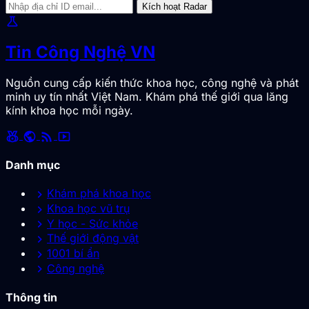
Kích hoạt Radar
science
Tin Công Nghệ VN
Nguồn cung cấp kiến thức khoa học, công nghệ và phát
minh uy tín nhất Việt Nam. Khám phá thế giới qua lăng
kính khoa học mỗi ngày.
social_leaderboard
public
rss_feed
smart_display
Danh mục
chevron_right
Khám phá khoa học
chevron_right
Khoa học vũ trụ
chevron_right
Y học - Sức khỏe
chevron_right
Thế giới động vật
chevron_right
1001 bí ẩn
chevron_right
Công nghệ
Thông tin