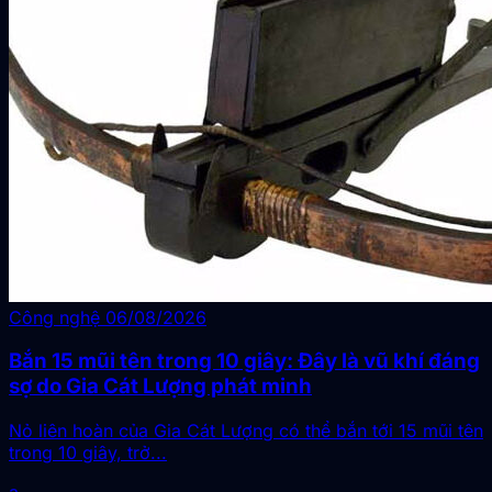
Công nghệ
06/08/2026
Bắn 15 mũi tên trong 10 giây: Đây là vũ khí đáng
sợ do Gia Cát Lượng phát minh
Nỏ liên hoàn của Gia Cát Lượng có thể bắn tới 15 mũi tên
trong 10 giây, trở...
a