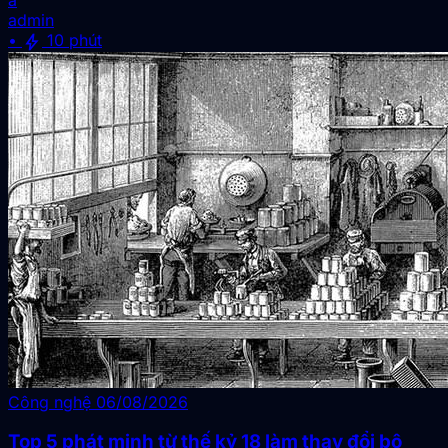
admin
bolt
•
10 phút
Công nghệ
06/08/2026
Top 5 phát minh từ thế kỷ 18 làm thay đổi bộ