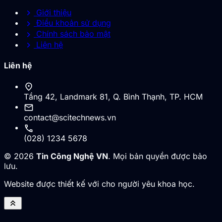
chevron_right
Giới thiệu
chevron_right
Điều khoản sử dụng
chevron_right
Chính sách bảo mật
chevron_right
Liên hệ
Liên hệ
location_on
Tầng 42, Landmark 81, Q. Bình Thạnh, TP. HCM
mail
contact@scitechnews.vn
call
(028) 1234 5678
© 2026
Tin Công Nghệ VN
. Mọi bản quyền được bảo
lưu.
Website được thiết kế với cho người yêu khoa học.
keyboard_double_arrow_up