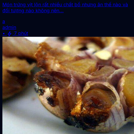
Món trứng vịt lộn rất nhiều chất bổ nhưng ăn thế nào và
đối tượng nào không nên...
a
admin
bolt
•
7 phút