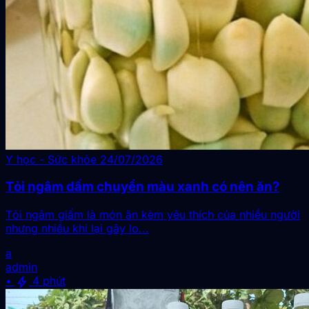
Y học - Sức khỏe
24/07/2026
Tỏi ngâm dấm chuyển màu xanh có nên ăn?
Tỏi ngâm giấm là món ăn kèm yêu thích của nhiều người
nhưng nhiều khi lại gây lo...
a
admin
bolt
•
4 phút