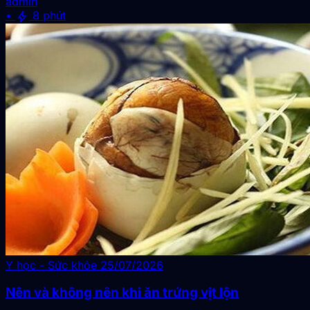
admin
bolt
•
8 phút
Y học - Sức khỏe
25/07/2026
Nên và không nên khi ăn trứng vịt lộn