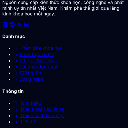
Nguồn cung cấp kiến thức khoa học, công nghệ và phát
minh uy tín nhất Việt Nam. Khám phá thế giới qua lăng
kính khoa học mỗi ngày.
social_leaderboard
public
rss_feed
smart_display
Danh mục
chevron_right
Khám phá khoa học
chevron_right
Khoa học vũ trụ
chevron_right
Y học - Sức khỏe
chevron_right
Thế giới động vật
chevron_right
1001 bí ẩn
chevron_right
Công nghệ
Thông tin
chevron_right
Giới thiệu
chevron_right
Điều khoản sử dụng
chevron_right
Chính sách bảo mật
chevron_right
Liên hệ