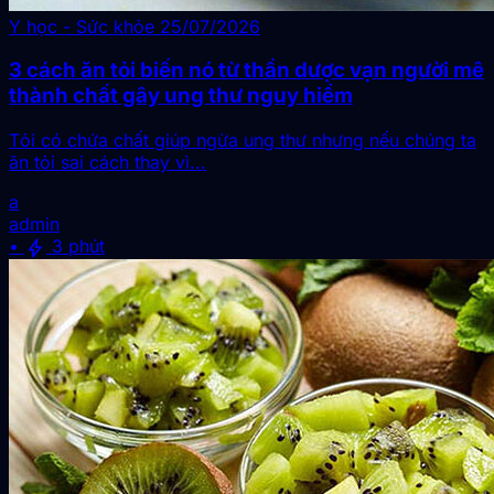
Y học - Sức khỏe
25/07/2026
3 cách ăn tỏi biến nó từ thần dược vạn người mê
thành chất gây ung thư nguy hiểm
Tỏi có chứa chất giúp ngừa ung thư nhưng nếu chúng ta
ăn tỏi sai cách thay vì...
a
admin
bolt
•
3 phút