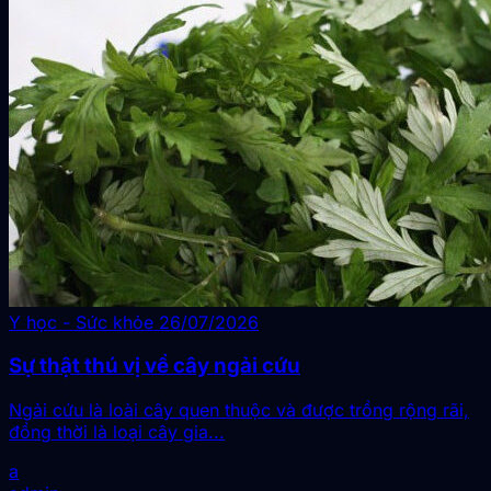
Y học - Sức khỏe
26/07/2026
Sự thật thú vị về cây ngải cứu
Ngải cứu là loài cây quen thuộc và được trồng rộng rãi,
đồng thời là loại cây gia...
a