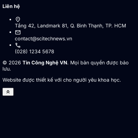
Liên hệ
location_on
Tầng 42, Landmark 81, Q. Bình Thạnh, TP. HCM
mail
contact@scitechnews.vn
call
(028) 1234 5678
© 2026
Tin Công Nghệ VN
. Mọi bản quyền được bảo
lưu.
Website được thiết kế với cho người yêu khoa học.
keyboard_double_arrow_up