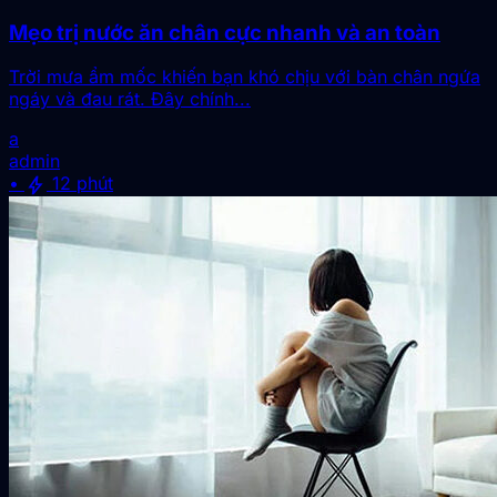
Mẹo trị nước ăn chân cực nhanh và an toàn
Trời mưa ẩm mốc khiến bạn khó chịu với bàn chân ngứa
ngáy và đau rát. Đây chính...
a
admin
bolt
•
12 phút