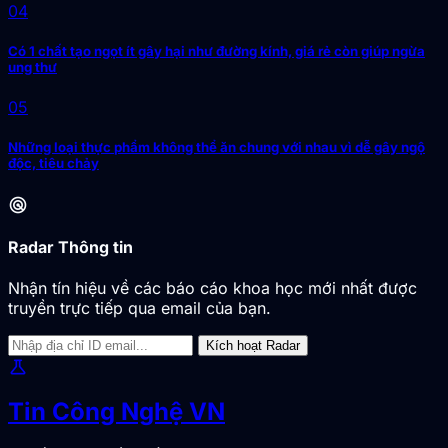
04
Có 1 chất tạo ngọt ít gây hại như đường kính, giá rẻ còn giúp ngừa
ung thư
05
Những loại thực phẩm không thể ăn chung với nhau vì dễ gây ngộ
độc, tiêu chảy
radar
Radar Thông tin
Nhận tín hiệu về các báo cáo khoa học mới nhất được
truyền trực tiếp qua email của bạn.
Kích hoạt Radar
science
Tin Công Nghệ VN