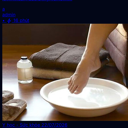
a
admin
bolt
•
16 phút
Y học - Sức khỏe
22/07/2026