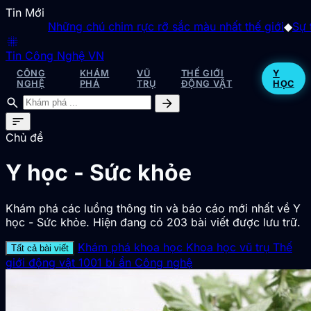
Tin Mới
Những chú chim rực rỡ sắc màu nhất thế giới
◆
Sự thật
blur_on
Tin Công Nghệ VN
CÔNG
KHÁM
VŨ
THẾ GIỚI
Y
NGHỆ
PHÁ
TRỤ
ĐỘNG VẬT
HỌC
search
arrow_forward
sort
Chủ đề
Y học - Sức khỏe
Khám phá các luồng thông tin và báo cáo mới nhất về Y
học - Sức khỏe. Hiện đang có 203 bài viết được lưu trữ.
Khám phá khoa học
Khoa học vũ trụ
Thế
Tất cả bài viết
giới động vật
1001 bí ẩn
Công nghệ