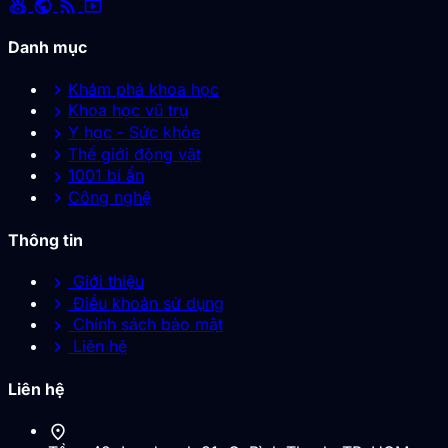
social_leaderboard
public
rss_feed
smart_display
Danh mục
chevron_right
Khám phá khoa học
chevron_right
Khoa học vũ trụ
chevron_right
Y học - Sức khỏe
chevron_right
Thế giới động vật
chevron_right
1001 bí ẩn
chevron_right
Công nghệ
Thông tin
chevron_right
Giới thiệu
chevron_right
Điều khoản sử dụng
chevron_right
Chính sách bảo mật
chevron_right
Liên hệ
Liên hệ
location_on