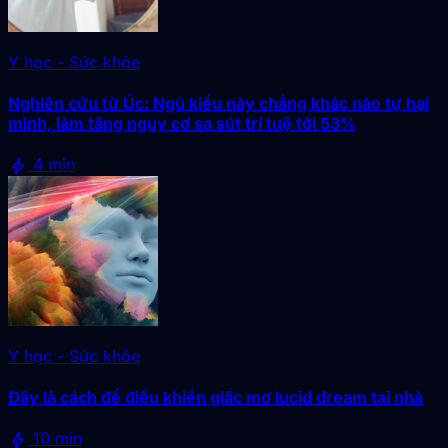
Y học - Sức khỏe
Nghiên cứu từ Úc: Ngủ kiểu này chẳng khác nào tự hại
mình, làm tăng nguy cơ sa sút trí tuệ tới 53%
bolt
4 min
Y học - Sức khỏe
Đây là cách để điều khiển giấc mơ lucid dream tại nhà
bolt
10 min