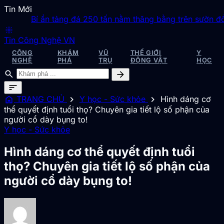
Tin Mới
Bí ẩn tảng đá 250 tấn nằm thăng bằng trên sườn đồi d
blur_on
Tin Công Nghệ VN
CÔNG
KHÁM
VŨ
THẾ GIỚI
Y
NGHỆ
PHÁ
TRỤ
ĐỘNG VẬT
HỌC
search
arrow_forward
sort
home
chevron_right
chevron_right
TRANG CHỦ
Y học - Sức khỏe
Hình dáng cơ
thể quyết định tuổi thọ? Chuyên gia tiết lộ số phận của
người cổ dày bụng to!
Y học - Sức khỏe
Hình dáng cơ thể quyết định tuổi
thọ? Chuyên gia tiết lộ số phận của
người cổ dày bụng to!