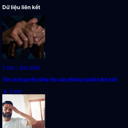
Dữ liệu liên kết
Y học - Sức khỏe
Tìm ra bí quyết sống thọ của những người trăm tuổi
bolt
2 min