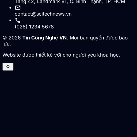
Tầng 42, Landmark 81, Q. Bình Thạnh, TP. HCM
mail
contact@scitechnews.vn
call
(028) 1234 5678
© 2026
Tin Công Nghệ VN
. Mọi bản quyền được bảo
lưu.
Website được thiết kế với cho người yêu khoa học.
keyboard_double_arrow_up