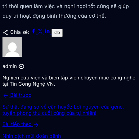
trì thói quen làm việc và nghỉ ngơi tốt cũng sẽ giúp
duy trì hoạt động bình thường của cơ thể.
share
Chia sẻ:
link
verified
admin
Nghiên cứu viên và biên tập viên chuyên mục công nghệ
tại Tin Công Nghệ VN.
arrow_back
Bài trước
Sự thật đáng sợ về cận huyết: Lời nguyền của gene,
tuyến phòng thủ cuối cùng của tự nhiên!
arrow_forward
Bài tiếp theo
Nhìn dịch mũi đoán bệnh