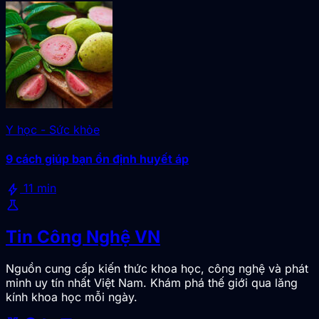
Y học - Sức khỏe
9 cách giúp bạn ổn định huyết áp
bolt
11 min
science
Tin Công Nghệ VN
Nguồn cung cấp kiến thức khoa học, công nghệ và phát
minh uy tín nhất Việt Nam. Khám phá thế giới qua lăng
kính khoa học mỗi ngày.