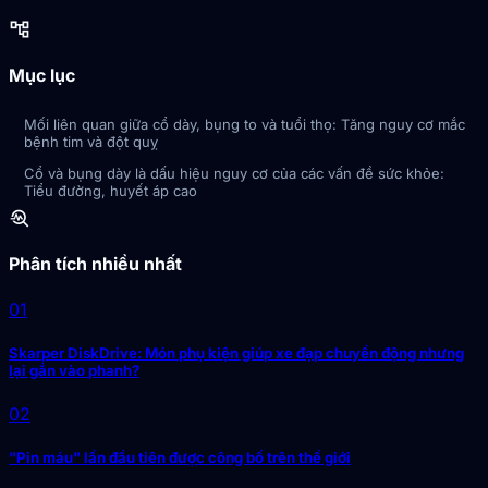
account_tree
Mục lục
Mối liên quan giữa cổ dày, bụng to và tuổi thọ: Tăng nguy cơ mắc
bệnh tim và đột quỵ
Cổ và bụng dày là dấu hiệu nguy cơ của các vấn đề sức khỏe:
Tiểu đường, huyết áp cao
troubleshoot
Phân tích nhiều nhất
01
Skarper DiskDrive: Món phụ kiện giúp xe đạp chuyển động nhưng
lại gắn vào phanh?
02
"Pin máu" lần đầu tiên được công bố trên thế giới