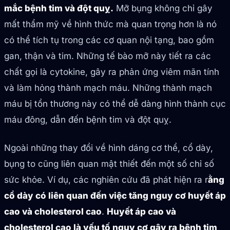
mắc bệnh tim và đột quỵ.
Mỡ bụng không chỉ gây
mất thẩm mỹ về hình thức mà quan trọng hơn là nó
có thể tích tụ trong các cơ quan nội tạng, bao gồm
gan, thận và tim. Những tế bào mỡ này tiết ra các
chất gọi là cytokine, gây ra phản ứng viêm mãn tính
và làm hỏng thành mạch máu. Những thành mạch
máu bị tổn thương này có thể dễ dàng hình thành cục
máu đông, dẫn đến bệnh tim và đột quỵ.
Ngoài những thay đổi về hình dáng cơ thể, cổ dày,
bụng to cũng liên quan mật thiết đến một số chỉ số
sức khỏe. Ví dụ, các nghiên cứu đã phát hiện ra r
ằng
cổ dày có liên quan đến việc tăng nguy cơ huyết áp
cao và cholesterol cao
.
Huyết áp cao và
cholesterol cao là yếu tố nguy cơ gây ra bệnh tim