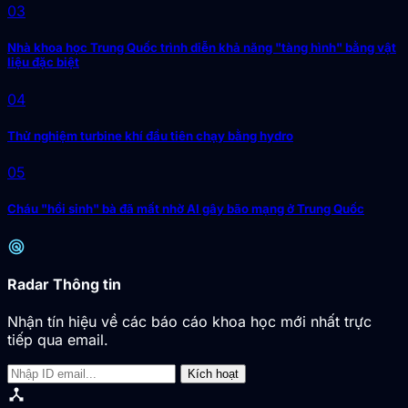
03
Nhà khoa học Trung Quốc trình diễn khả năng "tàng hình" bằng vật
liệu đặc biệt
04
Thử nghiệm turbine khí đầu tiên chạy bằng hydro
05
Cháu "hồi sinh" bà đã mất nhờ AI gây bão mạng ở Trung Quốc
radar
Radar Thông tin
Nhận tín hiệu về các báo cáo khoa học mới nhất trực
tiếp qua email.
Kích hoạt
device_hub