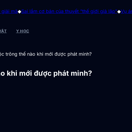
ai lầm cơ bản của thuyết "thế giới giả lập"
◆
Vụ án "gia tộc q
VẬT
Y HỌC
c trông thế nào khi mới được phát minh?
ào khi mới được phát minh?