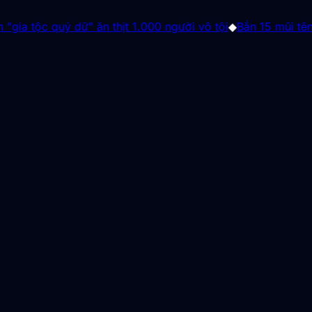
uỷ dữ" ăn thịt 1.000 người vô tội
◆
Bắn 15 mũi tên trong 10 