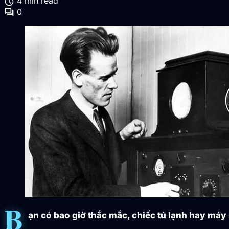
schedule
4 min read
forum
0
B
ạn có bao giờ thắc mắc, chiếc tủ lạnh hay máy