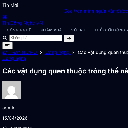
Tin Mới
Sọc trên mình ngựa vằn được giải mã
◆
S
blur_on
Tin Công Nghệ VN
CÔNG NGHỆ
KHÁM PHÁ
VŨ TRỤ
THẾ GIỚI ĐỘNG 
search
arrow_forward
sort
home
chevron_right
chevron_right
TRANG CHỦ
Công nghệ
Các vật dụng quen thuộ
Công nghệ
Các vật dụng quen thuộc trông thế n
admin
15/04/2026