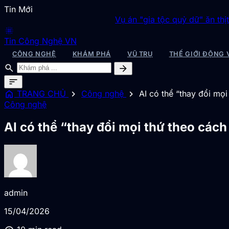
Tin Mới
Vụ án "gia tộc quỷ dữ" ăn thịt 1.000 ngư
blur_on
Tin Công Nghệ VN
CÔNG NGHỆ
KHÁM PHÁ
VŨ TRỤ
THẾ GIỚI ĐỘNG 
search
arrow_forward
sort
home
chevron_right
chevron_right
TRANG CHỦ
Công nghệ
AI có thể “thay đổi mọ
Công nghệ
AI có thể “thay đổi mọi thứ theo các
admin
15/04/2026