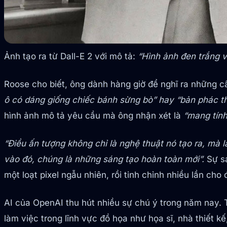
Ảnh tạo ra từ Dall-E 2 với mô tả:
“Hình ảnh đen trắng 
Roose cho biết, ông dành hàng giờ để nghĩ ra những c
ô có dáng giống chiếc bánh sừng bò” hay “bản phác th
hình ảnh mô tả yêu cầu mà ông nhận xét là
“mang tính
“Điều ấn tượng không chỉ là nghệ thuật nó tạo ra, mà 
vào đó, chúng là những sáng tạo hoàn toàn mới”.
Sự s
một loạt pixel ngẫu nhiên, rồi tinh chỉnh nhiều lần ch
AI của OpenAI thu hút nhiều sự chú ý trong năm nay. T
làm việc trong lĩnh vực đồ họa như họa sĩ, nhà thiết k