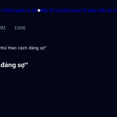
ời vô tội
◆
Bắn 15 mũi tên trong 10 giây: Đây là vũ khí đán
VẬT
Y HỌC
i thứ theo cách đáng sợ”
h đáng sợ”