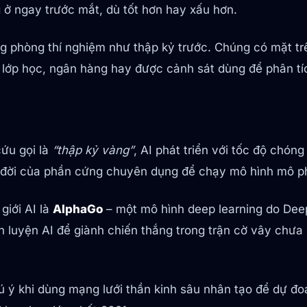
ng ở ngay trước mắt, dù tốt hơn hay xấu hơn.
ng phòng thí nghiệm như thập kỷ trước. Chúng có mặt t
ớp học, ngân hàng hay được cảnh sát dùng để phân tí
ứu gọi là
“thập kỷ vàng”
, AI phát triển với tốc độ chón
a đời của phần cứng chuyên dụng để chạy mô hình mô ph
giới AI là
AlphaGo
– một mô hình deep learning do Dee
ấn luyện AI để giành chiến thắng trong trận cờ vây chưa 
 khi dùng mạng lưới thần kinh sâu nhân tạo để dự đoán 