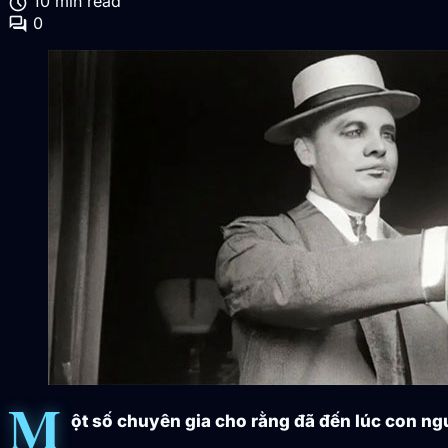
schedule
10 min read
forum
0
M
ột số chuyên gia cho rằng đã đến lúc con ng