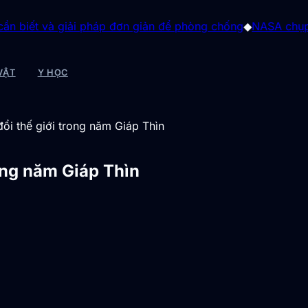
i pháp đơn giản để phòng chống
◆
NASA chụp được “tương lai
VẬT
Y HỌC
ổi thế giới trong năm Giáp Thìn
ong năm Giáp Thìn