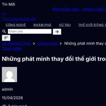
Tin Mới
Bệnh trầm cảm - Những điều cần biết và giả
blur_on
Tin Công Nghệ VN
CÔNG NGHỆ
KHÁM PHÁ
VŨ TRỤ
THẾ GIỚI ĐỘNG 
search
arrow_forward
sort
home
chevron_right
chevron_right
TRANG CHỦ
Công nghệ
Những phát minh thay đ
Công nghệ
Những phát minh thay đổi thế giới tr
admin
15/04/2026