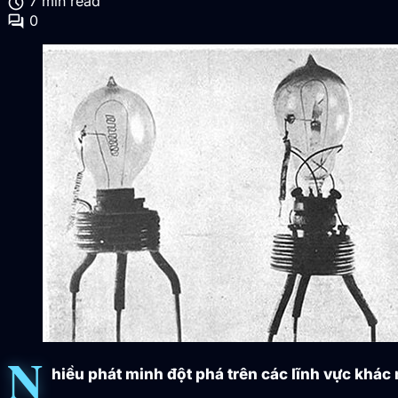
schedule
7 min read
forum
0
N
hiều phát minh đột phá trên các lĩnh vực khác