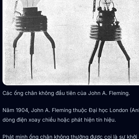
Các ống chân không đầu tiên của John A. Fleming.
Năm 1904, John A. Fleming thuộc Đại học London (Anh
dòng điện xoay chiều hoặc phát hiện tín hiệu.
Phát minh ống chân không thường được coi là sự khởi 