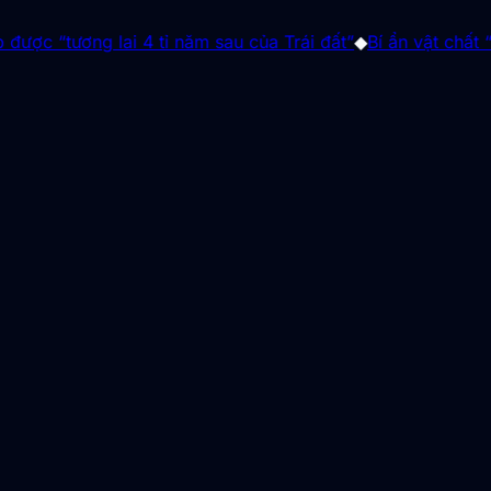
 4 tỉ năm sau của Trái đất”
◆
Bí ẩn vật chất “ngoài Trái đất