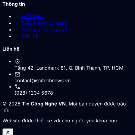
Thông tin
chevron_right
Giới thiệu
chevron_right
Điều khoản sử dụng
chevron_right
Chính sách bảo mật
chevron_right
Liên hệ
Liên hệ
location_on
Tầng 42, Landmark 81, Q. Bình Thạnh, TP. HCM
mail
contact@scitechnews.vn
call
(028) 1234 5678
© 2026
Tin Công Nghệ VN
. Mọi bản quyền được bảo
lưu.
Website được thiết kế với cho người yêu khoa học.
keyboard_double_arrow_up