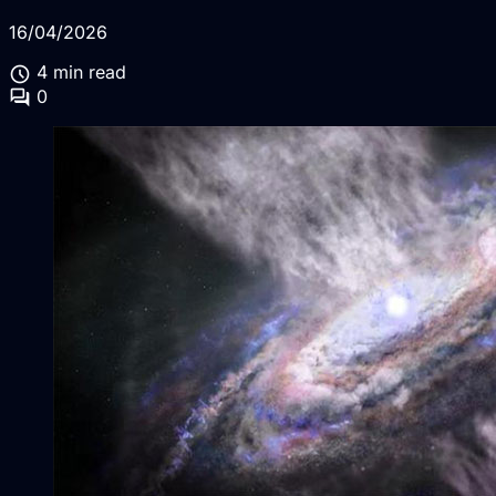
16/04/2026
schedule
4 min read
forum
0