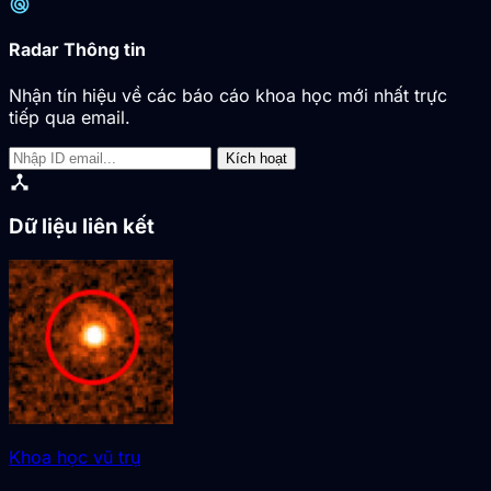
radar
Radar Thông tin
Nhận tín hiệu về các báo cáo khoa học mới nhất trực
tiếp qua email.
Kích hoạt
device_hub
Dữ liệu liên kết
Khoa học vũ trụ