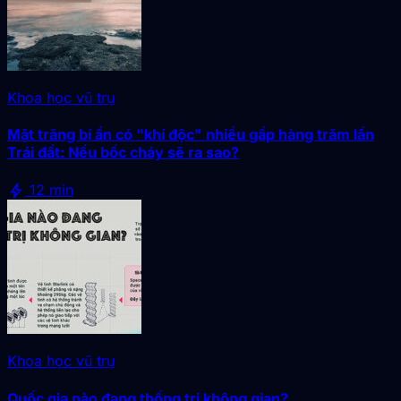
Khoa học vũ trụ
Mặt trăng bí ẩn có "khí độc" nhiều gấp hàng trăm lần
Trái đất: Nếu bốc cháy sẽ ra sao?
bolt
12 min
Khoa học vũ trụ
Quốc gia nào đang thống trị không gian?