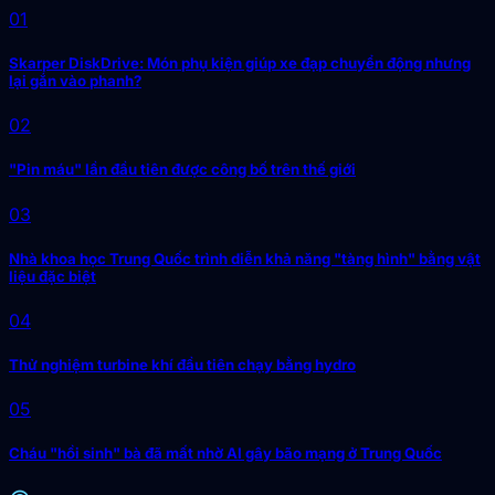
01
Skarper DiskDrive: Món phụ kiện giúp xe đạp chuyển động nhưng
lại gắn vào phanh?
02
"Pin máu" lần đầu tiên được công bố trên thế giới
03
Nhà khoa học Trung Quốc trình diễn khả năng "tàng hình" bằng vật
liệu đặc biệt
04
Thử nghiệm turbine khí đầu tiên chạy bằng hydro
05
Cháu "hồi sinh" bà đã mất nhờ AI gây bão mạng ở Trung Quốc