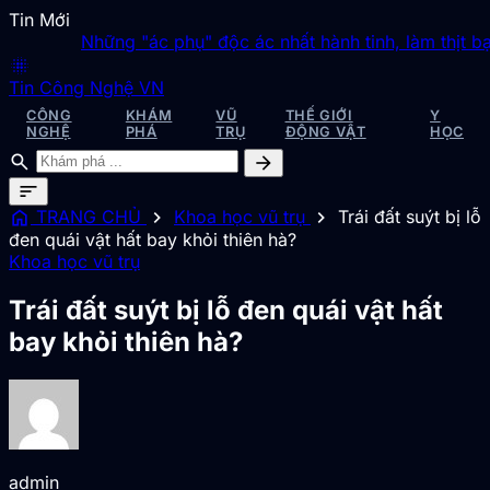
Tin Mới
Những "ác phụ" độc ác nhất hành tinh, làm thịt bạn tì
blur_on
Tin Công Nghệ VN
CÔNG
KHÁM
VŨ
THẾ GIỚI
Y
NGHỆ
PHÁ
TRỤ
ĐỘNG VẬT
HỌC
search
arrow_forward
sort
home
chevron_right
chevron_right
TRANG CHỦ
Khoa học vũ trụ
Trái đất suýt bị lỗ
đen quái vật hất bay khỏi thiên hà?
Khoa học vũ trụ
Trái đất suýt bị lỗ đen quái vật hất
bay khỏi thiên hà?
admin