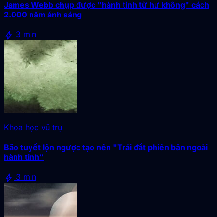
James Webb chụp được "hành tinh từ hư không" cách
2.000 năm ánh sáng
bolt
3 min
Khoa học vũ trụ
Bão tuyết lộn ngược tạo nên "Trái đất phiên bản ngoài
hành tinh"
bolt
3 min