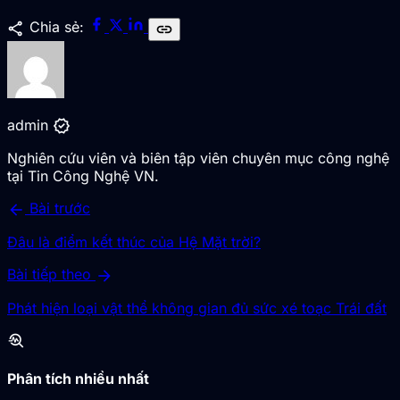
share
Chia sẻ:
link
verified
admin
Nghiên cứu viên và biên tập viên chuyên mục công nghệ
tại Tin Công Nghệ VN.
arrow_back
Bài trước
Đâu là điểm kết thúc của Hệ Mặt trời?
arrow_forward
Bài tiếp theo
Phát hiện loại vật thể không gian đủ sức xé toạc Trái đất
troubleshoot
Phân tích nhiều nhất