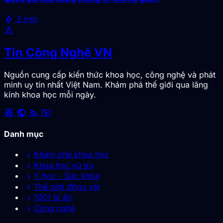
bolt
3 min
science
Tin Công Nghệ VN
Nguồn cung cấp kiến thức khoa học, công nghệ và phát
minh uy tín nhất Việt Nam. Khám phá thế giới qua lăng
kính khoa học mỗi ngày.
social_leaderboard
public
rss_feed
smart_display
Danh mục
chevron_right
Khám phá khoa học
chevron_right
Khoa học vũ trụ
chevron_right
Y học - Sức khỏe
chevron_right
Thế giới động vật
chevron_right
1001 bí ẩn
chevron_right
Công nghệ