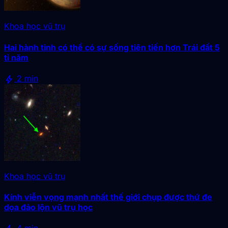
Khoa học vũ trụ
Hai hành tinh có thể có sự sống tiên tiến hơn Trái đất 5
tỉ năm
bolt
2 min
Khoa học vũ trụ
Kính viễn vọng mạnh nhất thế giới chụp được thứ đe
dọa đảo lộn vũ trụ học