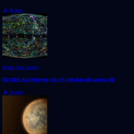
bolt
8 min
Khoa học vũ trụ
50.000 dải thiên hà rực rỡ trên bản đồ vũ trụ 3D
bolt
3 min