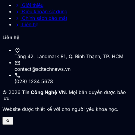
chevron_right
Giới thiệu
chevron_right
Điều khoản sử dụng
chevron_right
Chính sách bảo mật
chevron_right
Liên hệ
Liên hệ
location_on
Tầng 42, Landmark 81, Q. Bình Thạnh, TP. HCM
mail
contact@scitechnews.vn
call
(028) 1234 5678
© 2026
Tin Công Nghệ VN
. Mọi bản quyền được bảo
lưu.
Website được thiết kế với cho người yêu khoa học.
keyboard_double_arrow_up