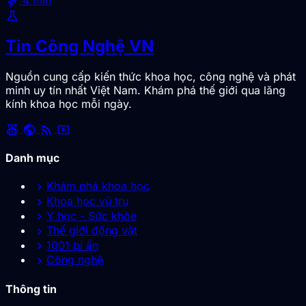
bolt
4 min
science
Tin Công Nghệ VN
Nguồn cung cấp kiến thức khoa học, công nghệ và phát
minh uy tín nhất Việt Nam. Khám phá thế giới qua lăng
kính khoa học mỗi ngày.
social_leaderboard
public
rss_feed
smart_display
Danh mục
chevron_right
Khám phá khoa học
chevron_right
Khoa học vũ trụ
chevron_right
Y học - Sức khỏe
chevron_right
Thế giới động vật
chevron_right
1001 bí ẩn
chevron_right
Công nghệ
Thông tin