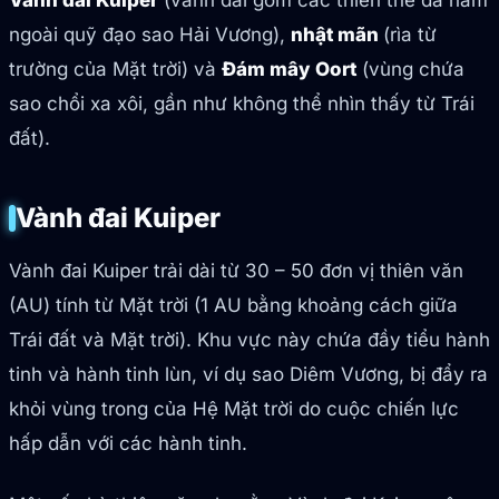
Vành đai Kuiper
(vành đai gồm các thiên thể đá nằm
ngoài quỹ đạo sao Hải Vương),
nhật mãn
(rìa từ
trường của Mặt trời) và
Đám mây Oort
(vùng chứa
sao chổi xa xôi, gần như không thể nhìn thấy từ Trái
đất).
Vành đai Kuiper
Vành đai Kuiper trải dài từ 30 – 50 đơn vị thiên văn
(AU) tính từ Mặt trời (1 AU bằng khoảng cách giữa
Trái đất và Mặt trời). Khu vực này chứa đầy tiểu hành
tinh và hành tinh lùn, ví dụ sao Diêm Vương, bị đẩy ra
khỏi vùng trong của Hệ Mặt trời do cuộc chiến lực
hấp dẫn với các hành tinh.