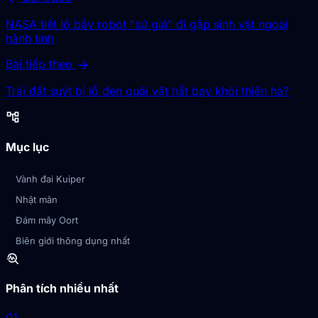
NASA tiết lộ bầy robot "sứ giả" đi gặp sinh vật ngoài
hành tinh
arrow_forward
Bài tiếp theo
Trái đất suýt bị lỗ đen quái vật hất bay khỏi thiên hà?
account_tree
Mục lục
Vành đai Kuiper
Nhật mãn
Đám mây Oort
Biên giới thông dụng nhất
troubleshoot
Phân tích nhiều nhất
01