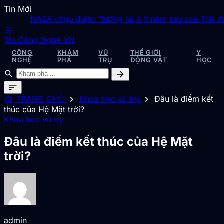
Tin Mới
NASA chụp được “tương lai 4 tỉ năm sau của Trái đất”
◆
blur_on
Tin Công Nghệ VN
CÔNG
KHÁM
VŨ
THẾ GIỚI
Y
NGHỆ
PHÁ
TRỤ
ĐỘNG VẬT
HỌC
search
arrow_forward
sort
home
chevron_right
chevron_right
TRANG CHỦ
Khoa học vũ trụ
Đâu là điểm kết
thúc của Hệ Mặt trời?
Khoa học vũ trụ
Đâu là điểm kết thúc của Hệ Mặt
trời?
admin