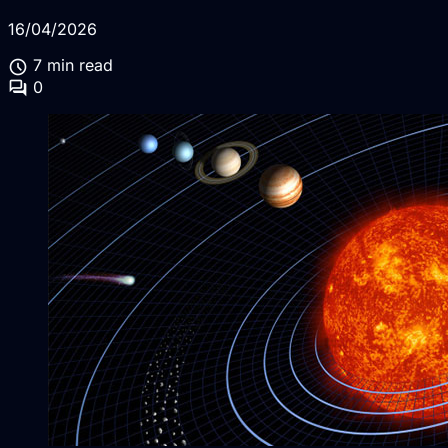
16/04/2026
schedule
7 min read
forum
0