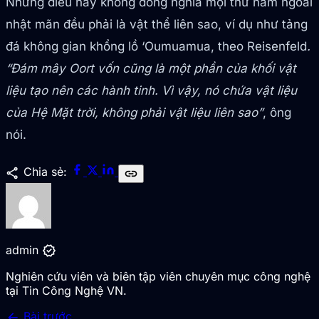
Nhưng điều này không đồng nghĩa mọi thứ nằm ngoài
nhật mãn đều phải là vật thể liên sao, ví dụ như tảng
đá không gian khổng lồ ‘Oumuamua, theo Reisenfeld
.
“Đám mây Oort vốn cũng là một phần của khối vật
liệu tạo nên các hành tinh. Vì vậy, nó chứa vật liệu
của Hệ Mặt trời, không phải vật liệu liên sao”
, ông
nói.
share
Chia sẻ:
link
verified
admin
Nghiên cứu viên và biên tập viên chuyên mục công nghệ
tại Tin Công Nghệ VN.
arrow_back
Bài trước