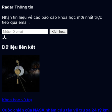
Radar Thông tin
Nhận tín hiệu về các báo cáo khoa học mới nhất trực
tiếp qua email.
Kích hoạt
device_hub
Dữ liệu liên kết
Khoa học vũ trụ
Cuộc chiến của NASA nhằm cứu tàu vũ trụ xa 24 tỷ km