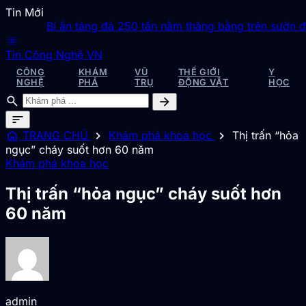
Tin Mới
Bí ẩn tảng đá 250 tấn nằm thăng bằng trên sườn đồi 
blur_on
Tin Công Nghệ VN
CÔNG
KHÁM
VŨ
THẾ GIỚI
Y
NGHỆ
PHÁ
TRỤ
ĐỘNG VẬT
HỌC
search
arrow_forward
sort
home
chevron_right
chevron_right
TRANG CHỦ
Khám phá khoa học
Thị trấn “hỏa
ngục” cháy suốt hơn 60 năm
Khám phá khoa học
Thị trấn “hỏa ngục” cháy suốt hơn
60 năm
admin