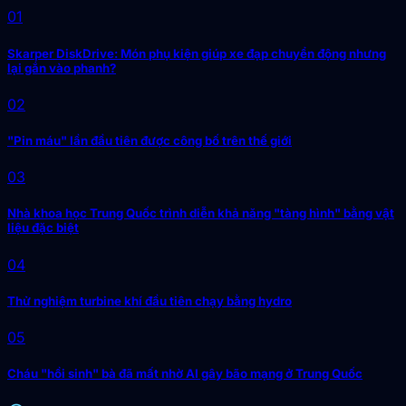
01
Skarper DiskDrive: Món phụ kiện giúp xe đạp chuyển động nhưng
lại gắn vào phanh?
02
"Pin máu" lần đầu tiên được công bố trên thế giới
03
Nhà khoa học Trung Quốc trình diễn khả năng "tàng hình" bằng vật
liệu đặc biệt
04
Thử nghiệm turbine khí đầu tiên chạy bằng hydro
05
Cháu "hồi sinh" bà đã mất nhờ AI gây bão mạng ở Trung Quốc