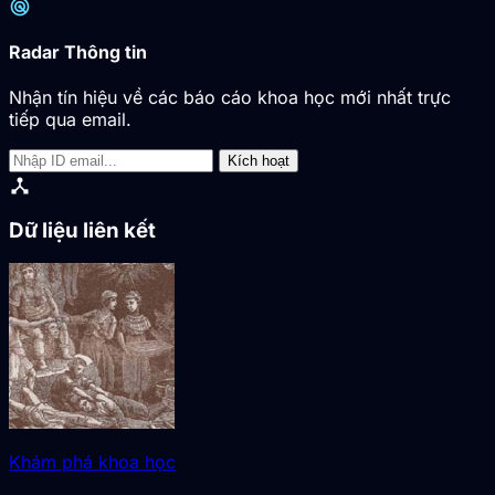
radar
Radar Thông tin
Nhận tín hiệu về các báo cáo khoa học mới nhất trực
tiếp qua email.
Kích hoạt
device_hub
Dữ liệu liên kết
Khám phá khoa học