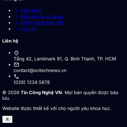
chevron_right
Giới thiệu
chevron_right
Điều khoản sử dụng
chevron_right
Chính sách bảo mật
chevron_right
Liên hệ
Liên hệ
location_on
Tầng 42, Landmark 81, Q. Bình Thạnh, TP. HCM
mail
contact@scitechnews.vn
call
(028) 1234 5678
© 2026
Tin Công Nghệ VN
. Mọi bản quyền được bảo
lưu.
Website được thiết kế với cho người yêu khoa học.
keyboard_double_arrow_up