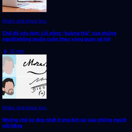
Khám phá khoa học
Chế độ yêu tinh: Lối sống “buông thả” của những
người không muốn cuốn theo vòng quay xã hội
bolt
10 min
Khám phá khoa học
Những chữ ký đẹp nhất trong lịch sử của những người
nổi tiếng