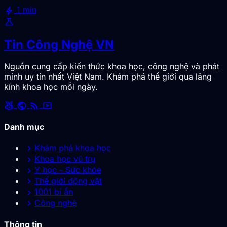
bolt
1 min
science
Tin Công Nghệ VN
Nguồn cung cấp kiến thức khoa học, công nghệ và phát
minh uy tín nhất Việt Nam. Khám phá thế giới qua lăng
kính khoa học mỗi ngày.
social_leaderboard
public
rss_feed
smart_display
Danh mục
chevron_right
Khám phá khoa học
chevron_right
Khoa học vũ trụ
chevron_right
Y học - Sức khỏe
chevron_right
Thế giới động vật
chevron_right
1001 bí ẩn
chevron_right
Công nghệ
Thông tin