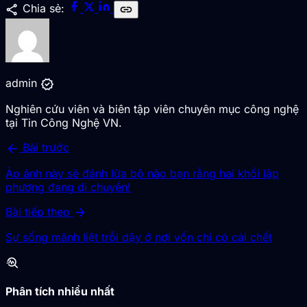
share
Chia sẻ:
link
verified
admin
Nghiên cứu viên và biên tập viên chuyên mục công nghệ
tại Tin Công Nghệ VN.
arrow_back
Bài trước
Ảo ảnh này sẽ đánh lừa bộ não bạn rằng hai khối lập
phương đang di chuyển!
arrow_forward
Bài tiếp theo
Sự sống mãnh liệt trỗi dậy ở nơi vốn chỉ có cái chết
troubleshoot
Phân tích nhiều nhất