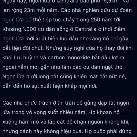
Ngày nay, ngọn lửa ở Centralia bao phủ 15,5km
và
lan rộng 23m mỗi năm. Các nhà nghiên cứu dự đoán
ngọn lửa có thể tiếp tục cháy trong 250 năm tới.
Khoảng 1.000 cư dân sống ở Centralia ở thời điểm
ngọn lửa mới xuất hiện lúc đầu cho rằng nó chỉ gây
bất tiện đôi chút. Nhưng suy nghĩ của họ thay đổi khi
khói lưu huỳnh và carbon monoxide bắt đầu lọt ra
ngoài hầm mỏ, gần như làm các cư dân ngạt thở.
Ngọn lửa dưới lòng đất cũng khiến mặt đất nứt nẻ,
dẫn đến hố sụt xuất hiện khắp mọi nơi.
Các nhà chức trách ở thị trấn cố gắng dập tắt ngọn
lửa trong vô vọng suốt nhiều năm. Họ khoan hố
xuống hầm mỏ và lấp cát để chặn nguồn không khí,
nhưng cách này không hiệu quả. Họ buộc phải dừng