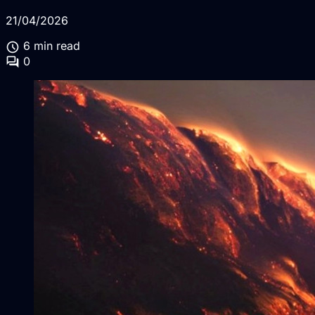
21/04/2026
schedule
6 min read
forum
0