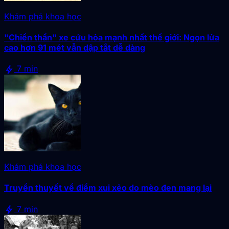
Khám phá khoa học
"Chiến thần" xe cứu hỏa mạnh nhất thế giới: Ngọn lửa
cao hơn 91 mét vẫn dập tắt dễ dàng
bolt
7 min
Khám phá khoa học
Truyền thuyết về điềm xui xẻo do mèo đen mang lại
bolt
7 min