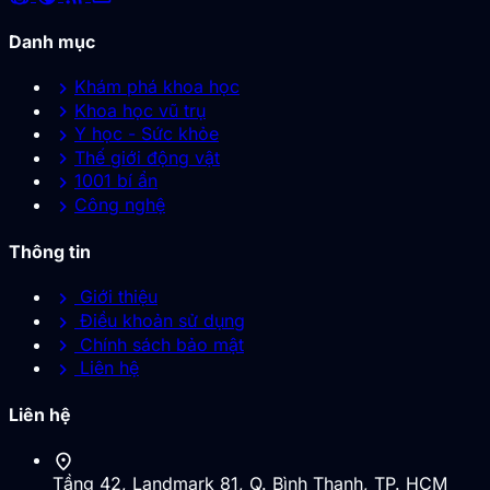
Danh mục
chevron_right
Khám phá khoa học
chevron_right
Khoa học vũ trụ
chevron_right
Y học - Sức khỏe
chevron_right
Thế giới động vật
chevron_right
1001 bí ẩn
chevron_right
Công nghệ
Thông tin
chevron_right
Giới thiệu
chevron_right
Điều khoản sử dụng
chevron_right
Chính sách bảo mật
chevron_right
Liên hệ
Liên hệ
location_on
Tầng 42, Landmark 81, Q. Bình Thạnh, TP. HCM