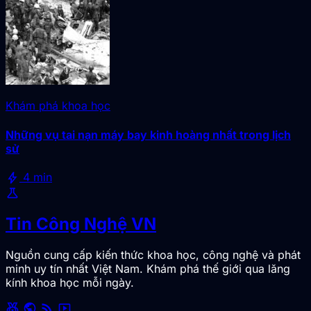
Khám phá khoa học
Những vụ tai nạn máy bay kinh hoàng nhất trong lịch
sử
bolt
4 min
science
Tin Công Nghệ VN
Nguồn cung cấp kiến thức khoa học, công nghệ và phát
minh uy tín nhất Việt Nam. Khám phá thế giới qua lăng
kính khoa học mỗi ngày.
social_leaderboard
public
rss_feed
smart_display