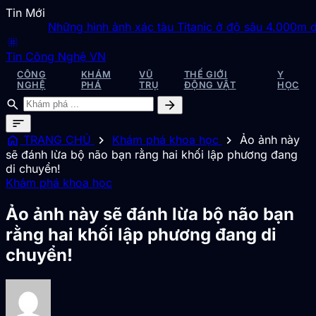
Tin Mới
Những hình ảnh xác tàu Titanic ở độ sâu 4.000m dướ
blur_on
Tin Công Nghệ VN
CÔNG
KHÁM
VŨ
THẾ GIỚI
Y
NGHỆ
PHÁ
TRỤ
ĐỘNG VẬT
HỌC
search
arrow_forward
sort
home
chevron_right
chevron_right
TRANG CHỦ
Khám phá khoa học
Ảo ảnh này
sẽ đánh lừa bộ não bạn rằng hai khối lập phương đang
di chuyển!
Khám phá khoa học
Ảo ảnh này sẽ đánh lừa bộ não bạn
rằng hai khối lập phương đang di
chuyển!