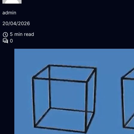
admin
20/04/2026
schedule
5 min read
forum
0