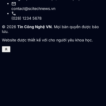
mail
contact@scitechnews.vn
call
(028) 1234 5678
© 2026
Tin Công Nghệ VN
. Mọi bản quyền được bảo
lưu.
Website được thiết kế với cho người yêu khoa học.
keyboard_double_arrow_up