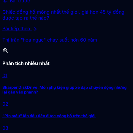
arrow_back
Bài trước
Chiếc đồng hồ mỏng nhất thế giới, giá hơn 45 tỷ đồng
được tạo ra thế nào?
arrow_forward
Bài tiếp theo
Thị trấn "hỏa ngục" cháy suốt hơn 60 năm
troubleshoot
Phân tích nhiều nhất
01
Skarper DiskDrive: Món phụ kiện giúp xe đạp chuyển động nhưng
lại gắn vào phanh?
02
"Pin máu" lần đầu tiên được công bố trên thế giới
03