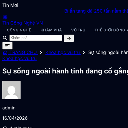
Tin Mới
Bí ẩn tảng đá 250 tấn nằm thăng bằng t
blur_on
Tin Công Nghệ VN
CÔNG NGHỆ
KHÁM PHÁ
VŨ TRỤ
THẾ GIỚI ĐỘNG 
search
arrow_forward
sort
home
chevron_right
chevron_right
TRANG CHỦ
Khoa học vũ trụ
Sự sống ngoài hành
Khoa học vũ trụ
Sự sống ngoài hành tinh đang cố gắng 
admin
16/04/2026