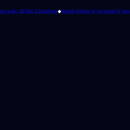
đá Đại Zimbabwe
◆
Người khổng lồ và người tí hon có tồn tại 