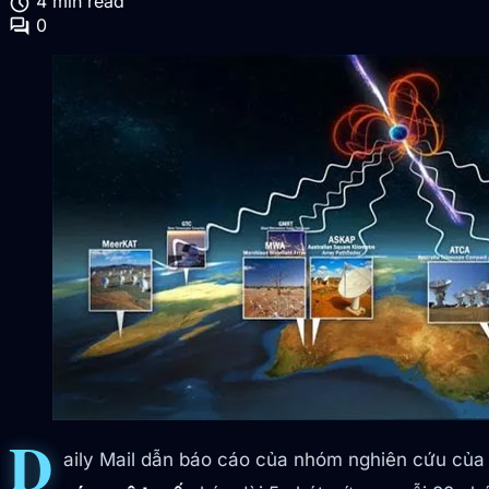
schedule
4 min read
forum
0
D
aily Mail dẫn báo cáo của nhóm nghiên cứu của Đ