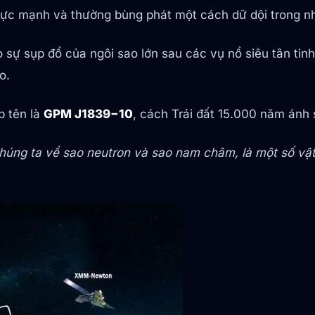
 cực mạnh và thường bùng phát một cách dữ dội trong n
 sự sụp đổ của ngôi sao lớn sau các vụ nổ siêu tân tinh
o.
p tên là
GPM J1839−10
, cách Trái đất 15.000 năm ánh
húng ta về sao neutron và sao nam châm, là một số vật t