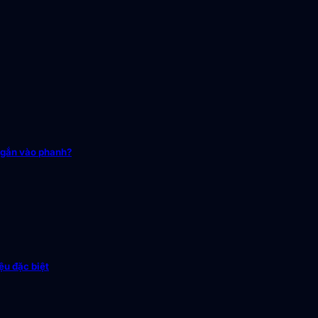
 gắn vào phanh?
ệu đặc biệt