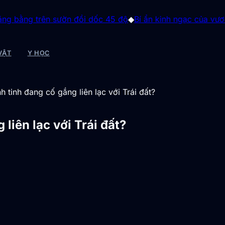
rên sườn đồi dốc 45 độ
◆
Bí ẩn kinh ngạc của vương quốc 
VẬT
Y HỌC
 tinh đang cố gắng liên lạc với Trái đất?
liên lạc với Trái đất?