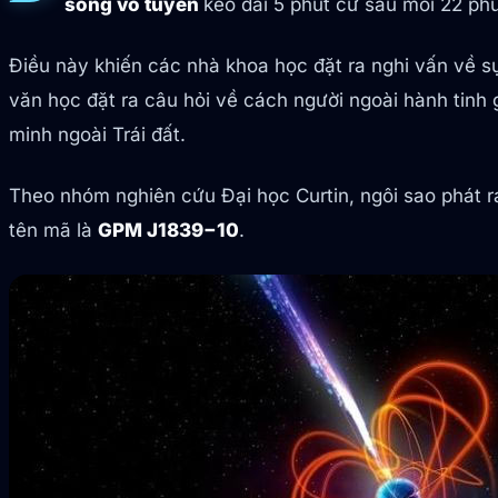
sóng vô tuyến
kéo dài 5 phút cứ sau mỗi 22 phú
Điều này khiến các nhà khoa học đặt ra nghi vấn về sự 
văn học đặt ra câu hỏi về cách người ngoài hành tinh 
minh ngoài Trái đất.
Theo nhóm nghiên cứu Đại học Curtin, ngôi sao phát 
tên mã là
GPM J1839−10
.