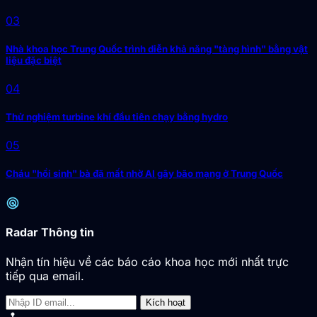
03
Nhà khoa học Trung Quốc trình diễn khả năng "tàng hình" bằng vật
liệu đặc biệt
04
Thử nghiệm turbine khí đầu tiên chạy bằng hydro
05
Cháu "hồi sinh" bà đã mất nhờ AI gây bão mạng ở Trung Quốc
radar
Radar Thông tin
Nhận tín hiệu về các báo cáo khoa học mới nhất trực
tiếp qua email.
Kích hoạt