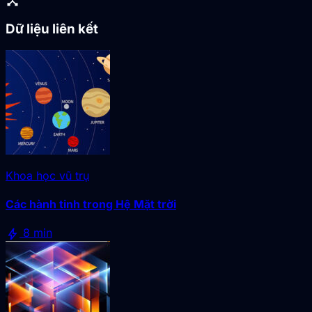
device_hub
Dữ liệu liên kết
Khoa học vũ trụ
Các hành tinh trong Hệ Mặt trời
bolt
8 min