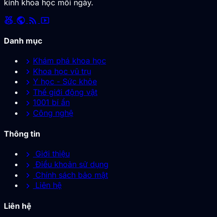
kính khoa học mỗi ngày.
social_leaderboard
public
rss_feed
smart_display
Danh mục
chevron_right
Khám phá khoa học
chevron_right
Khoa học vũ trụ
chevron_right
Y học - Sức khỏe
chevron_right
Thế giới động vật
chevron_right
1001 bí ẩn
chevron_right
Công nghệ
Thông tin
chevron_right
Giới thiệu
chevron_right
Điều khoản sử dụng
chevron_right
Chính sách bảo mật
chevron_right
Liên hệ
Liên hệ