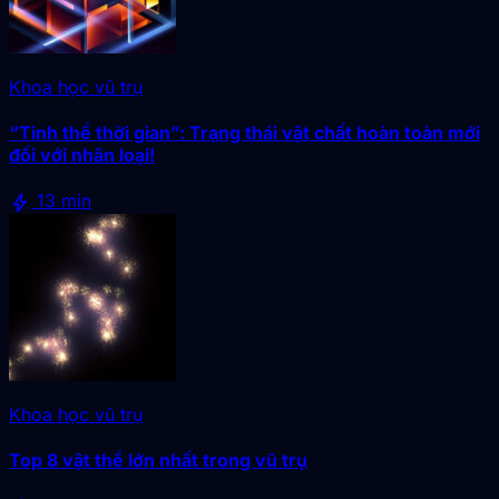
Khoa học vũ trụ
“Tinh thể thời gian”: Trạng thái vật chất hoàn toàn mới
đối với nhân loại!
bolt
13 min
Khoa học vũ trụ
Top 8 vật thể lớn nhất trong vũ trụ