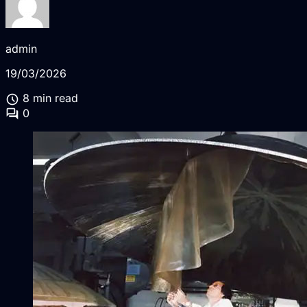
admin
19/03/2026
schedule
8 min read
forum
0