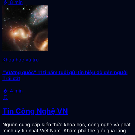
bolt
8 min
Khoa học vũ trụ
"Vương quốc" 11 tỉ năm tuổi gửi tín hiệu đỏ đến người
Trái đất
bolt
4 min
science
Tin Công Nghệ VN
Nguồn cung cấp kiến thức khoa học, công nghệ và phát
minh uy tín nhất Việt Nam. Khám phá thế giới qua lăng