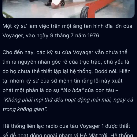
Một kỹ sư làm việc trên một ăng ten hình đĩa lớn của
Voyager, vào ngày 9 tháng 7 năm 1976.
Cho đến nay, các kỹ sư của Voyager vẫn chưa thể
tìm ra nguyên nhân gốc rễ của trục trặc, chủ yếu là
do họ chưa thể thiết lập lại hệ thống, Dodd nói. Hiện
tại nhóm kỹ sử của sứ mệnh tin rằng lỗi này xuất
phát một phần là do sự “
lão hóa”
của con tàu –
“Không phải mọi thứ đều hoạt động mãi mãi, ngay cả
trong không gian”.
Hệ thống liên lạc radio của tàu Voyager 1 được thiết
kế để hoạt động ngoài phạm vi Hệ Mặt trời. Hệ thống