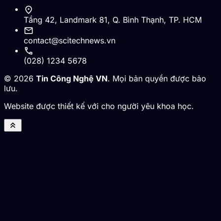
location_on
Tầng 42, Landmark 81, Q. Bình Thạnh, TP. HCM
mail
contact@scitechnews.vn
call
(028) 1234 5678
© 2026
Tin Công Nghệ VN
. Mọi bản quyền được bảo
lưu.
Website được thiết kế với cho người yêu khoa học.
keyboard_double_arrow_up