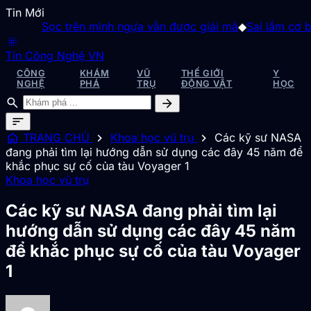
Tin Mới
Sọc trên mình ngựa vằn được giải mã
◆
Sai lầm cơ bản c
blur_on
Tin Công Nghệ VN
CÔNG
KHÁM
VŨ
THẾ GIỚI
Y
NGHỆ
PHÁ
TRỤ
ĐỘNG VẬT
HỌC
search
arrow_forward
sort
home
chevron_right
chevron_right
TRANG CHỦ
Khoa học vũ trụ
Các kỹ sư NASA
đang phải tìm lại hướng dẫn sử dụng các đây 45 năm để
khắc phục sự cố của tàu Voyager 1
Khoa học vũ trụ
Các kỹ sư NASA đang phải tìm lại
hướng dẫn sử dụng các đây 45 năm
để khắc phục sự cố của tàu Voyager
1