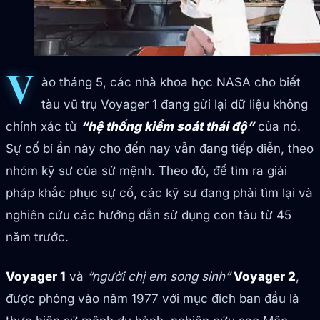
V
ào tháng 5, các nhà khoa học NASA cho biết
tàu vũ trụ Voyager 1 đang gửi lại dữ liệu không
chính xác từ
“hệ thống kiểm soát thái độ”
của nó.
Sự cố bí ẩn này cho đến nay vẫn đang tiếp diễn, theo
nhóm kỹ sư của sứ mệnh. Theo đó, để tìm ra giải
pháp khắc phục sự cố, các kỹ sư đang phải tìm lại và
nghiên cứu các hướng dẫn sử dụng con tàu từ 45
năm trước.
Voyager 1
và
“người chị em song sinh”
Voyager 2
,
được phóng vào năm 1977 với mục đích ban đầu là