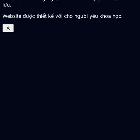
lưu.
Website được thiết kế với cho người yêu khoa học.
keyboard_double_arrow_up