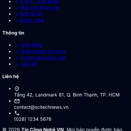
chevron_right
Y học - Sức khỏe
chevron_right
Thế giới động vật
chevron_right
1001 bí ẩn
chevron_right
Công nghệ
Thông tin
chevron_right
Giới thiệu
chevron_right
Điều khoản sử dụng
chevron_right
Chính sách bảo mật
chevron_right
Liên hệ
Liên hệ
location_on
Tầng 42, Landmark 81, Q. Bình Thạnh, TP. HCM
mail
contact@scitechnews.vn
call
(028) 1234 5678
© 2026
Tin Công Nghệ VN
. Mọi bản quyền được bảo