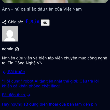
Ann – nữ ca sĩ ảo đầu tiên của Việt Nam
share
Chia sẻ:
link
verified
admin
Nghiên cứu viên và biên tập viên chuyên mục công nghệ
tại Tin Công Nghệ VN.
arrow_back
Bài trước
"Hỏi cung" robot AI tân tiến nhất thế giới: Câu trả lời
khiến cả khán phòng chết lặng!
arrow_forward
Bài tiếp theo
Hãy ngừng sử dụng điện thoại của bạn làm đèn pin