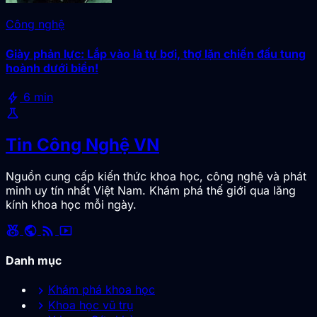
Công nghệ
Giày phản lực: Lắp vào là tự bơi, thợ lặn chiến đấu tung
hoành dưới biển!
bolt
6 min
science
Tin Công Nghệ VN
Nguồn cung cấp kiến thức khoa học, công nghệ và phát
minh uy tín nhất Việt Nam. Khám phá thế giới qua lăng
kính khoa học mỗi ngày.
social_leaderboard
public
rss_feed
smart_display
Danh mục
chevron_right
Khám phá khoa học
chevron_right
Khoa học vũ trụ