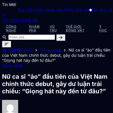
Tin Mới
Sọc trên mình ngựa vằn được giải mã
◆
Sai lầm cơ bản 
blur_on
Tin Công Nghệ VN
CÔNG
KHÁM
VŨ
THẾ GIỚI
Y
NGHỆ
PHÁ
TRỤ
ĐỘNG VẬT
HỌC
search
arrow_forward
sort
home
chevron_right
chevron_right
TRANG CHỦ
Công nghệ
Nữ ca sĩ “ảo” đầu tiên
của Việt Nam chính thức debut, gây dư luận trái chiều:
“Giọng hát này đến từ đâu?”
Công nghệ
Nữ ca sĩ “ảo” đầu tiên của Việt Nam
chính thức debut, gây dư luận trái
chiều: “Giọng hát này đến từ đâu?”