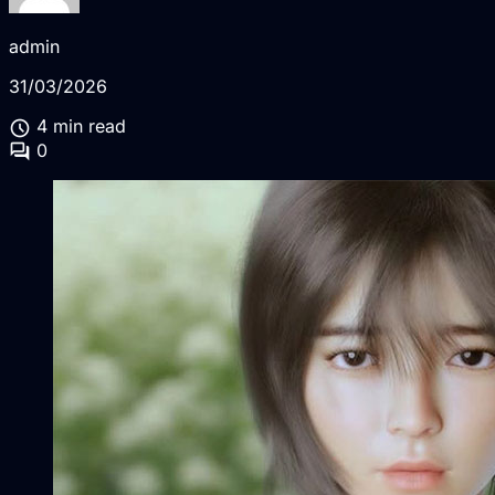
admin
31/03/2026
schedule
4 min read
forum
0