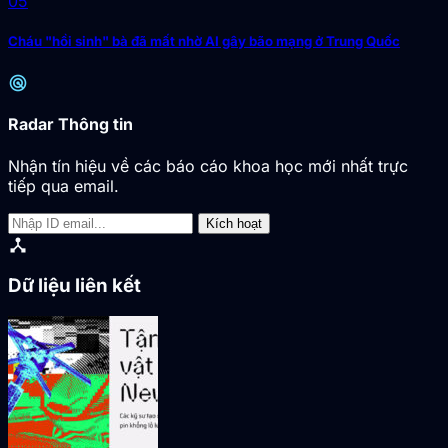
05
Cháu "hồi sinh" bà đã mất nhờ AI gây bão mạng ở Trung Quốc
radar
Radar Thông tin
Nhận tín hiệu về các báo cáo khoa học mới nhất trực
tiếp qua email.
Kích hoạt
device_hub
Dữ liệu liên kết