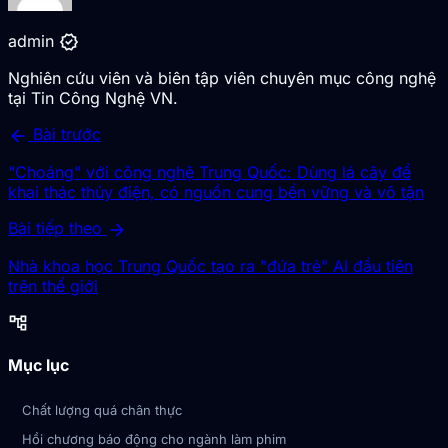
verified
admin
Nghiên cứu viên và biên tập viên chuyên mục công nghệ
tại Tin Công Nghệ VN.
arrow_back
Bài trước
"Choáng" với công nghệ Trung Quốc: Dùng lá cây để
khai thác thủy điện, có nguồn cung bền vững và vô tận
arrow_forward
Bài tiếp theo
Nhà khoa học Trung Quốc tạo ra "đứa trẻ" AI đầu tiên
trên thế giới
account_tree
Mục lục
Chất lượng quá chân thực
Hồi chương báo động cho ngành làm phim