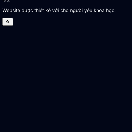
Website được thiết kế với cho người yêu khoa học.
keyboard_double_arrow_up