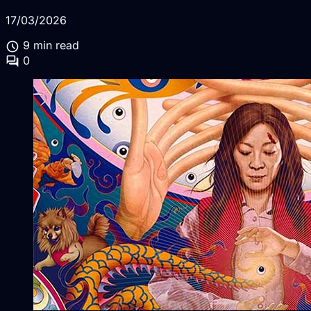
17/03/2026
schedule
9 min read
forum
0