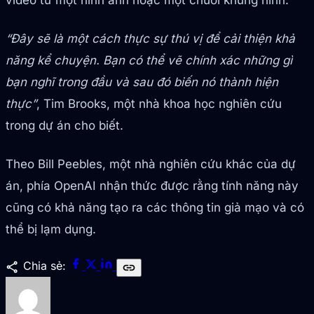
video từ một hình ảnh hoặc một chuỗi khung hình.
“Đây sẽ là một cách thực sự thú vị để cải thiện khả
năng kể chuyện. Bạn có thể vẽ chính xác những gì
bạn nghĩ trong đầu và sau đó biến nó thành hiện
thực”
, Tim Brooks, một nhà khoa học nghiên cứu
trong dự án cho biết.
Theo Bill Peebles, một nhà nghiên cứu khác của dự
án, phía OpenAI nhận thức được rằng tính năng này
cũng có khả năng tạo ra các thông tin giả mạo và có
thể bị lạm dụng.
share
Chia sẻ:
link