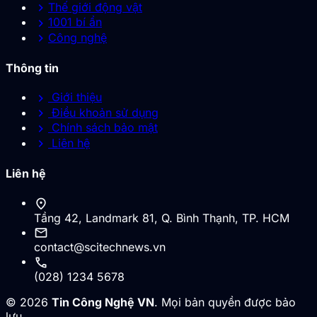
chevron_right
Thế giới động vật
chevron_right
1001 bí ẩn
chevron_right
Công nghệ
Thông tin
chevron_right
Giới thiệu
chevron_right
Điều khoản sử dụng
chevron_right
Chính sách bảo mật
chevron_right
Liên hệ
Liên hệ
location_on
Tầng 42, Landmark 81, Q. Bình Thạnh, TP. HCM
mail
contact@scitechnews.vn
call
(028) 1234 5678
© 2026
Tin Công Nghệ VN
. Mọi bản quyền được bảo
lưu.