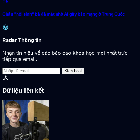
05
Cháu "hồi sinh" bà đã mất nhờ AI gây bão mạng ở Trung Quốc
radar
Radar Thông tin
Nhận tín hiệu về các báo cáo khoa học mới nhất trực
tiếp qua email.
Kích hoạt
device_hub
Dữ liệu liên kết