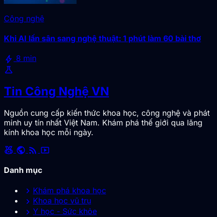
Công nghệ
Khi AI lấn sân sang nghệ thuật: 1 phút làm 60 bài thơ
bolt
8 min
science
Tin Công Nghệ VN
Nguồn cung cấp kiến thức khoa học, công nghệ và phát
minh uy tín nhất Việt Nam. Khám phá thế giới qua lăng
kính khoa học mỗi ngày.
social_leaderboard
public
rss_feed
smart_display
Danh mục
chevron_right
Khám phá khoa học
chevron_right
Khoa học vũ trụ
chevron_right
Y học - Sức khỏe