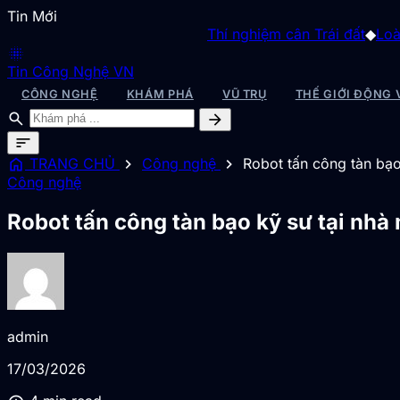
Tin Mới
Thí nghiệm cân Trái đất
◆
Loài rắn vô hại
blur_on
Tin Công Nghệ VN
CÔNG NGHỆ
KHÁM PHÁ
VŨ TRỤ
THẾ GIỚI ĐỘNG 
search
arrow_forward
sort
home
chevron_right
chevron_right
TRANG CHỦ
Công nghệ
Robot tấn công tàn bạo
Công nghệ
Robot tấn công tàn bạo kỹ sư tại nhà 
admin
17/03/2026