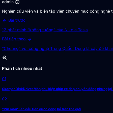
verified
admin
Nghiên cứu viên và biên tập viên chuyên mục công nghệ 
arrow_back
Bài trước
12 phát minh "không tưởng" của Nikola Tesla
arrow_forward
Bài tiếp theo
"Choáng" với công nghệ Trung Quốc: Dùng lá cây để khai 
troubleshoot
Phân tích nhiều nhất
01
Skarper DiskDrive: Món phụ kiện giúp xe đạp chuyển động nhưng lại
02
"Pin máu" lần đầu tiên được công bố trên thế giới