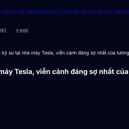
 nhưng thường bị hiểu lầm là cực độc tại Việt Nam
◆
Những h
VẬT
Y HỌC
 kỹ sư tại nhà máy Tesla, viễn cảnh đáng sợ nhất của tương 
máy Tesla, viễn cảnh đáng sợ nhất của 