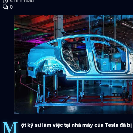
schedule
4 min read
forum
0
M
ột kỹ sư làm việc tại nhà máy của Tesla đã b