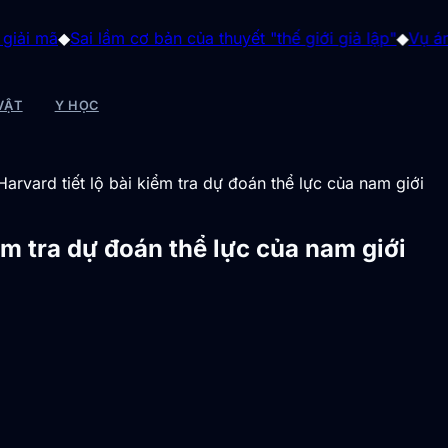
i lầm cơ bản của thuyết "thế giới giả lập"
◆
Vụ án "gia tộc q
VẬT
Y HỌC
arvard tiết lộ bài kiểm tra dự đoán thể lực của nam giới
ểm tra dự đoán thể lực của nam giới