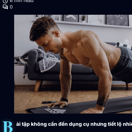
schedule
6 min read
forum
0
B
ài tập không cần đến dụng cụ nhưng tiết lộ nh