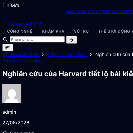
Tin Mới
Sọc trên mình ngựa vằn được giải mã
◆
Sa
blur_on
Tin Công Nghệ VN
CÔNG NGHỆ
KHÁM PHÁ
VŨ TRỤ
THẾ GIỚI ĐỘNG 
search
arrow_forward
sort
home
chevron_right
chevron_right
TRANG CHỦ
Y học - Sức khỏe
Nghiên cứu của H
Y học - Sức khỏe
Nghiên cứu của Harvard tiết lộ bài ki
admin
27/06/2026