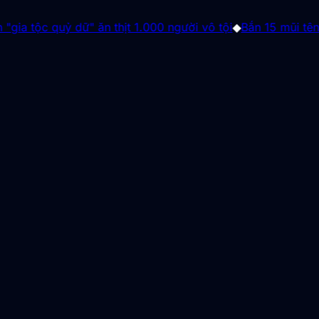
uỷ dữ" ăn thịt 1.000 người vô tội
◆
Bắn 15 mũi tên trong 10 g