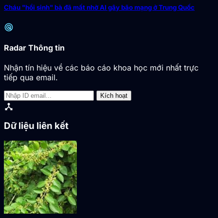
Cháu "hồi sinh" bà đã mất nhờ AI gây bão mạng ở Trung Quốc
radar
Radar Thông tin
Nhận tín hiệu về các báo cáo khoa học mới nhất trực
tiếp qua email.
Kích hoạt
device_hub
Dữ liệu liên kết