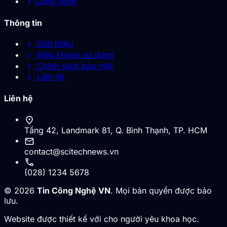
chevron_right
Công nghệ
Thông tin
chevron_right
Giới thiệu
chevron_right
Điều khoản sử dụng
chevron_right
Chính sách bảo mật
chevron_right
Liên hệ
Liên hệ
location_on
Tầng 42, Landmark 81, Q. Bình Thạnh, TP. HCM
mail
contact@scitechnews.vn
call
(028) 1234 5678
© 2026
Tin Công Nghệ VN
. Mọi bản quyền được bảo
lưu.
Website được thiết kế với cho người yêu khoa học.