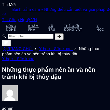
Tin Mới
Bệnh trầm cảm - Những điều cần biết và giải pháp đơn g
blur_on
Tin Công Nghệ VN
CÔNG
KHÁM
VŨ
THẾ GIỚI
Y
NGHỆ
PHÁ
TRỤ
ĐỘNG VẬT
HỌC
search
arrow_forward
sort
home
chevron_right
chevron_right
TRANG CHỦ
Y học - Sức khỏe
Những thực
phẩm nên ăn và nên tránh khi bị thủy đậu
Y học - Sức khỏe
Những thực phẩm nên ăn và nên
tránh khi bị thủy đậu
admin