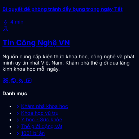
Bí quyết để phòng tránh đầy bụng trong ngày Tết
bolt
4 min
science
Tin Công Nghệ VN
Nguồn cung cấp kiến thức khoa học, công nghệ và phát
minh uy tín nhất Việt Nam. Khám phá thế giới qua lăng
kính khoa học mỗi ngày.
social_leaderboard
public
rss_feed
smart_display
Danh mục
chevron_right
Khám phá khoa học
chevron_right
Khoa học vũ trụ
chevron_right
Y học - Sức khỏe
chevron_right
Thế giới động vật
chevron_right
1001 bí ẩn