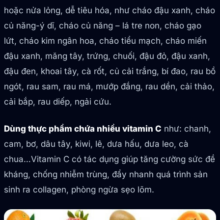
hoặc nửa lỏng, dễ tiêu hóa, như cháo đậu xanh, cháo
củ năng-ý dĩ, cháo củ năng – lá tre non, cháo gạo
lứt, cháo kim ngân hoa, cháo tiểu mạch, cháo miến
đậu xanh, măng tây, trứng, chuối, đậu đỏ, đậu xanh,
đậu đen, khoai tây, cà rốt, củ cải trắng, bí đao, rau bồ
ngót, rau sam, rau má, mướp đắng, rau dền, cải thảo,
cải bắp, rau diếp, ngải cứu.
Dùng thực phẩm chứa nhiều vitamin C
như: chanh,
cam, bơ, dâu tây, kiwi, lê, dưa hấu, dưa leo, cà
chua…Vitamin C có tác dụng giúp tăng cường sức đề
kháng, chống nhiễm trùng, đẩy nhanh quá trình sản
sinh ra collagen, phòng ngừa sẹo lõm.