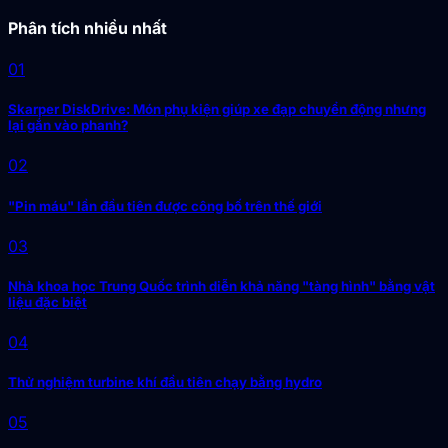
Phân tích nhiều nhất
01
Skarper DiskDrive: Món phụ kiện giúp xe đạp chuyển động nhưng
lại gắn vào phanh?
02
"Pin máu" lần đầu tiên được công bố trên thế giới
03
Nhà khoa học Trung Quốc trình diễn khả năng "tàng hình" bằng vật
liệu đặc biệt
04
Thử nghiệm turbine khí đầu tiên chạy bằng hydro
05