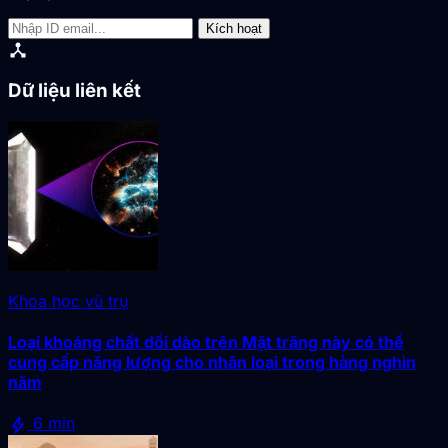
Kích hoạt
device_hub
Dữ liệu liên kết
Khoa học vũ trụ
Loại khoáng chất dồi dào trên Mặt trăng này có thể
cung cấp năng lượng cho nhân loại trong hàng nghìn
năm
bolt
6 min