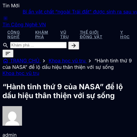
Tin Mới
Bí ẩn vật chất “ngoài Trái đất” được sinh ra sau vụ th
blur_on
Tin Công Nghệ VN
CÔNG
KHÁM
VŨ
THẾ GIỚI
Y
NGHỆ
PHÁ
TRỤ
ĐỘNG VẬT
HỌC
search
arrow_forward
sort
home
chevron_right
chevron_right
TRANG CHỦ
Khoa học vũ trụ
“Hành tinh thứ 9
của NASA” để lộ dấu hiệu thân thiện với sự sống
Khoa học vũ trụ
“Hành tinh thứ 9 của NASA” để lộ
dấu hiệu thân thiện với sự sống
admin