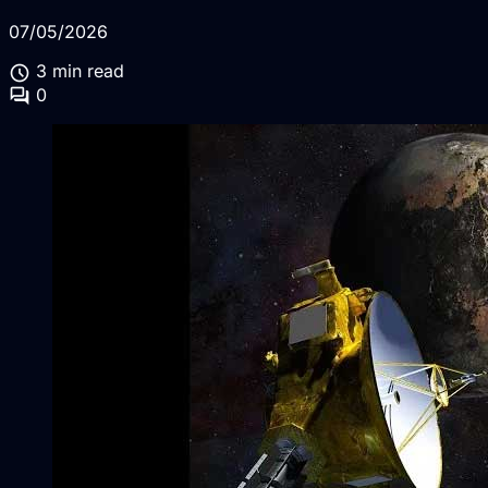
07/05/2026
schedule
3 min read
forum
0