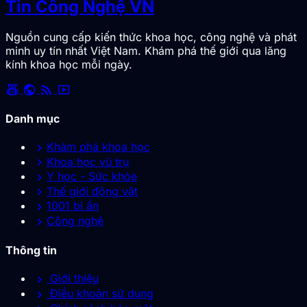
Tin Công Nghệ VN
Nguồn cung cấp kiến thức khoa học, công nghệ và phát
minh uy tín nhất Việt Nam. Khám phá thế giới qua lăng
kính khoa học mỗi ngày.
social_leaderboard
public
rss_feed
smart_display
Danh mục
chevron_right
Khám phá khoa học
chevron_right
Khoa học vũ trụ
chevron_right
Y học - Sức khỏe
chevron_right
Thế giới động vật
chevron_right
1001 bí ẩn
chevron_right
Công nghệ
Thông tin
chevron_right
Giới thiệu
chevron_right
Điều khoản sử dụng