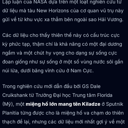
Lập luận của NASA dựa trên một loạt nghiên cứu từ
dữ liệu mà tàu New Horizons của cơ quan vũ trụ này
gửi về từ khu vực xa thẳm bên ngoài sao Hải Vương.
Các dữ liệu cho thấy thiên thể này có cấu trúc cực
kỳ phức tạp, thậm chí là khả năng có một đại dương
ngầm và một chút hy vọng cho dạng sự sống cực
đoan giống như sự sống ở một số vùng nước sôi gần
núi lửa, dưới băng vĩnh cửu ở Nam Cực.
Trong nghiên cứu mới dẫn đầu bởi GS Dale
Cruikshank từ Trường Đại học Trung tâm Florida
(Mỹ), một
miệng hố lớn mang tên Kiladze
ở Sputnik
Planitia từng được cho là miệng hố va chạm do thiên
thạch để lại, nhưng các dữ liệu mới nhất gợi ý về một