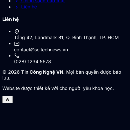
chevron_right
Chính sách bảo mật
chevron_right
Liên hệ
Liên hệ
location_on
Tầng 42, Landmark 81, Q. Bình Thạnh, TP. HCM
mail
contact@scitechnews.vn
call
(028) 1234 5678
© 2026
Tin Công Nghệ VN
. Mọi bản quyền được bảo
lưu.
Website được thiết kế với cho người yêu khoa học.
keyboard_double_arrow_up