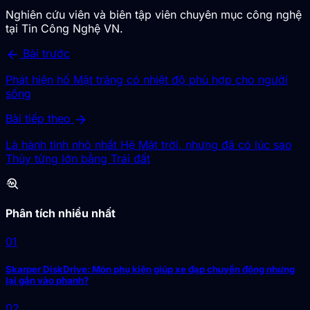
Nghiên cứu viên và biên tập viên chuyên mục công nghệ
tại Tin Công Nghệ VN.
arrow_back
Bài trước
Phát hiện hố Mặt trăng có nhiệt độ phù hợp cho người
sống
arrow_forward
Bài tiếp theo
Là hành tinh nhỏ nhất Hệ Mặt trời, nhưng đã có lúc sao
Thủy từng lớn bằng Trái đất
troubleshoot
Phân tích nhiều nhất
01
Skarper DiskDrive: Món phụ kiện giúp xe đạp chuyển động nhưng
lại gắn vào phanh?
02