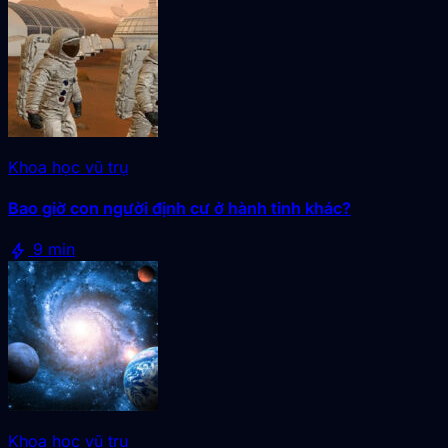
Khoa học vũ trụ
Bao giờ con người định cư ở hành tinh khác?
bolt
9 min
Khoa học vũ trụ