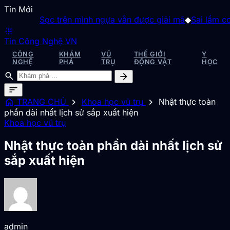
Tin Mới
Sọc trên mình ngựa vằn được giải mã
◆
Sai lầm cơ bả
blur_on
Tin Công Nghệ VN
CÔNG
KHÁM
VŨ
THẾ GIỚI
Y
NGHỆ
PHÁ
TRỤ
ĐỘNG VẬT
HỌC
search
arrow_forward
sort
home
chevron_right
chevron_right
TRANG CHỦ
Khoa học vũ trụ
Nhật thực toàn
phần dài nhất lịch sử sắp xuất hiện
Khoa học vũ trụ
Nhật thực toàn phần dài nhất lịch sử
sắp xuất hiện
admin