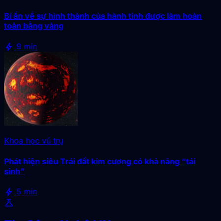
Bí ẩn về sự hình thành của hành tinh được làm hoàn
toàn bằng vàng
bolt
9 min
Khoa học vũ trụ
Phát hiện siêu Trái đất kim cương có khả năng “tái
sinh”
bolt
5 min
science