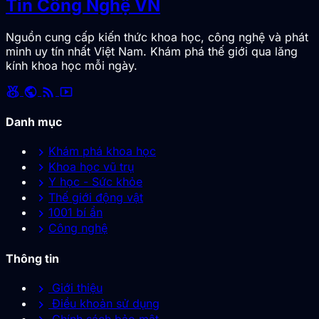
Tin Công Nghệ VN
Nguồn cung cấp kiến thức khoa học, công nghệ và phát
minh uy tín nhất Việt Nam. Khám phá thế giới qua lăng
kính khoa học mỗi ngày.
social_leaderboard
public
rss_feed
smart_display
Danh mục
chevron_right
Khám phá khoa học
chevron_right
Khoa học vũ trụ
chevron_right
Y học - Sức khỏe
chevron_right
Thế giới động vật
chevron_right
1001 bí ẩn
chevron_right
Công nghệ
Thông tin
chevron_right
Giới thiệu
chevron_right
Điều khoản sử dụng
Chính sách bảo mật