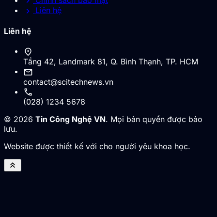
chevron_right
chevron_right
Liên hệ
Liên hệ
location_on
Tầng 42, Landmark 81, Q. Bình Thạnh, TP. HCM
mail
contact@scitechnews.vn
call
(028) 1234 5678
© 2026
Tin Công Nghệ VN
. Mọi bản quyền được bảo
lưu.
Website được thiết kế với cho người yêu khoa học.
keyboard_double_arrow_up