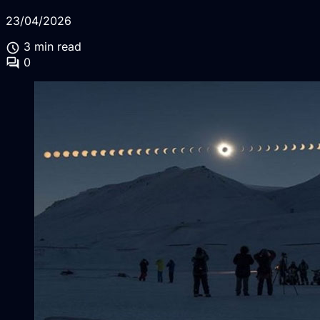
23/04/2026
schedule
3 min read
forum
0