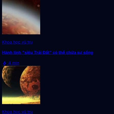
Khoa học vũ trụ
Hành tinh "siêu Trái Đất" có thể chứa sự sống
bolt
4 min
Khoa học vũ trụ