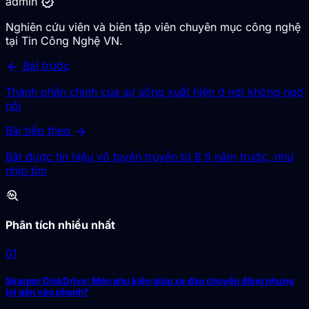
verified
admin
Nghiên cứu viên và biên tập viên chuyên mục công nghệ
tại Tin Công Nghệ VN.
arrow_back
Bài trước
Thành phần chính của sự sống xuất hiện ở nơi không ngờ
nổi
arrow_forward
Bài tiếp theo
Bắt được tín hiệu vô tuyến truyền từ 8 tỉ năm trước, như
nhịp tim
troubleshoot
Phân tích nhiều nhất
01
Skarper DiskDrive: Món phụ kiện giúp xe đạp chuyển động nhưng
lại gắn vào phanh?