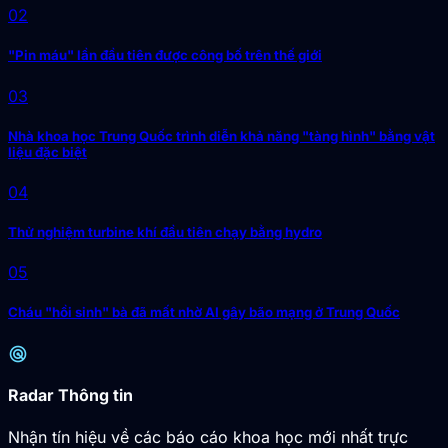
02
"Pin máu" lần đầu tiên được công bố trên thế giới
03
Nhà khoa học Trung Quốc trình diễn khả năng "tàng hình" bằng vật
liệu đặc biệt
04
Thử nghiệm turbine khí đầu tiên chạy bằng hydro
05
Cháu "hồi sinh" bà đã mất nhờ AI gây bão mạng ở Trung Quốc
radar
Radar Thông tin
Nhận tín hiệu về các báo cáo khoa học mới nhất trực