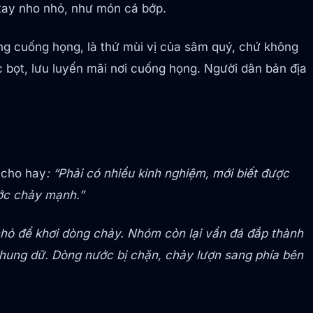
 tay nho nhỏ, như món cá bớp.
uống cuống họng, là thứ mùi vị của sâm quý, chứ không
 bọt, lưu luyến mãi nơi cuống họng. Người dân bản địa
a cho hay
: “Phải có nhiều kinh nghiệm, mới biết được
ớc chảy mạnh.”
ỏ để khơi dòng chảy. Nhóm còn lại vần đá đắp thành
c hung dữ. Dòng nước bị chặn, chảy lượn sang phía bên