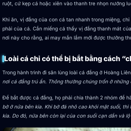
ruột, cứ kẹp cá hoặc xiên vào thanh tre nhọn nướng lu
Khi ăn, vị đắng của con cá tan nhanh trong miệng, chỉ 
phải của cá. Cắn miếng cá thấy vị đắng thanh mát của 
nơi này cho rằng, ai may mắn lắm mới được thưởng th
Loài cá chỉ có thể bị bắt bằng cách “
Trong hành trình đi săn lùng loài cá đắng ở Hoàng Liê
nơi cá đắng trú ẩn. Thông thường chúng trốn ở những
Để bắt được cá đắng, họ phải chia thành 2 nhóm để h
bờ ở nửa bên kia. Khi bờ đá nhô cao khỏi mặt suối, t
kia. Do đó, nửa bên còn lại của con suối cạn dần và l