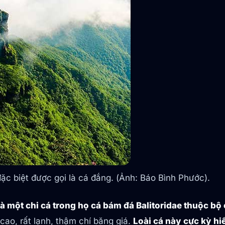
ặc biệt được gọi là cá đắng. (Ảnh: Báo Bình Phước).
à một chi cá trong họ cá bám đá Balitoridae thuộc b
cao, rất lạnh, thậm chí băng giá.
Loài cá này cực kỳ hi