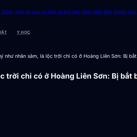
u vụ thử vũ khí hạt nhân đầu tiên trong lịch sử
◆
Bí ẩn tảng 
VẬT
Y HỌC
uý như nhân sâm, là lộc trời chỉ có ở Hoàng Liên Sơn: Bị b
ộc trời chỉ có ở Hoàng Liên Sơn: Bị bắ