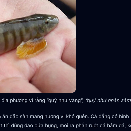
n địa phương ví rằng “quý như vàng”,
“quý như nhân sâm
ón ăn đặc sản mang hương vị khó quên. Cá đắng có hình
ắt thì dùng dao cứa bụng, moi ra phần ruột cá bám đá, 