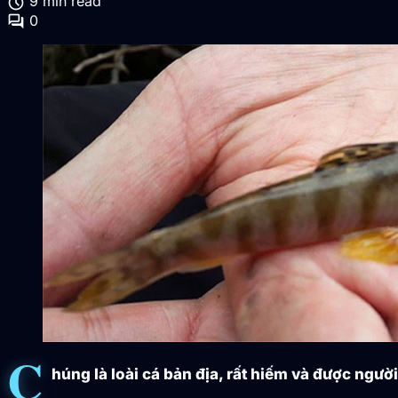
schedule
9 min read
forum
0
C
húng là loài cá bản địa, rất hiếm và được ngư