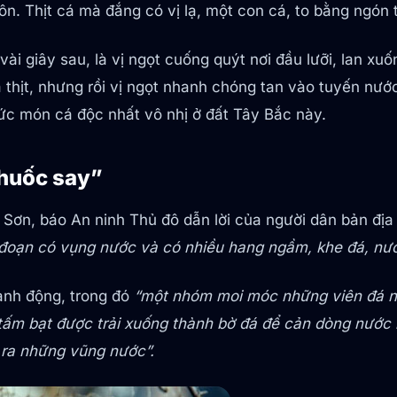
ôn. Thịt cá mà đắng có vị lạ, một con cá, to bằng ngón
vài giây sau, là vị ngọt cuống quýt nơi đầu lưỡi, lan x
thịt, nhưng rồi vị ngọt nhanh chóng tan vào tuyến nước
ức món cá độc nhất vô nhị ở đất Tây Bắc này.
chuốc say”
n Sơn, báo An ninh Thủ đô dẫn lời của người dân bản đị
 đoạn có vụng nước và có nhiều hang ngầm, khe đá, nư
ành động, trong đó
“một nhóm moi móc những viên đá nh
hì tấm bạt được trải xuống thành bờ đá để cản dòng nướ
ộ ra những vũng nước”.