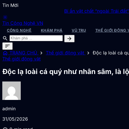
Tin Mới
Bí ẩn vật chất “ngoài Trái đất” được sinh ra sa
blur_on
Tin Công Nghệ VN
CÔNG NGHỆ
KHÁM PHÁ
VŨ TRỤ
THẾ GIỚI ĐỘNG 
search
arrow_forward
sort
home
chevron_right
chevron_right
TRANG CHỦ
Thế giới động vật
Độc lạ loài cá q
Thế giới động vật
Độc lạ loài cá quý như nhân sâm, là l
admin
31/05/2026