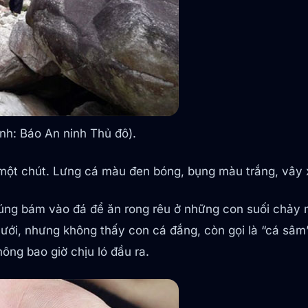
nh: Báo An ninh Thủ đô).
một chút. Lưng cá màu đen bóng, bụng màu trắng, vây x
ng bám vào đá để ăn rong rêu ở những con suối chảy mạ
 lưới, nhưng không thấy con cá đắng, còn gọi là “cá sâm
hông bao giờ chịu ló đầu ra.