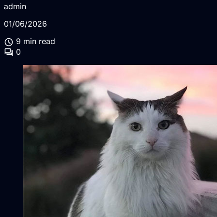
admin
01/06/2026
schedule
9 min read
forum
0