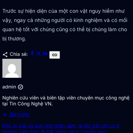
Trước sự hiện diện của một con vật nguy hiểm như
vậy, ngay cả những người có kinh nghiệm và có mối
quan hệ tốt với chúng cũng có thể bị chúng làm cho
bị thương.
share
Chia sẻ:
link
verified
admin
Nghiên cứu viên và biên tập viên chuyên mục công nghệ
tại Tin Công Nghệ VN.
arrow_back
Bài trước
Độc lạ loài cá quý như nhân sâm, là lộc trời chỉ có ở
Hoàng Liên Sơn: Bị bắt bằng cách "chuốc say"