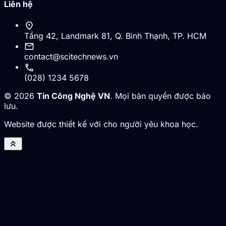
Liên hệ
location_on
Tầng 42, Landmark 81, Q. Bình Thạnh, TP. HCM
mail
contact@scitechnews.vn
call
(028) 1234 5678
© 2026
Tin Công Nghệ VN
. Mọi bản quyền được bảo
lưu.
Website được thiết kế với cho người yêu khoa học.
keyboard_double_arrow_up