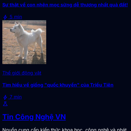
Sự thật về con nhện mọc sừng dễ thương nhất quả đất!
bolt
5 min
Thế giới động vật
Tìm hiểu về giống "quốc khuyển" của Triều Tiên
bolt
7 min
science
Tin Công Nghệ VN
Nguồn cung cấp kiến thức khoa học, công nghệ và phát