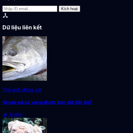
Kích hoạt
device_hub
Dữ liệu liên kết
Thế giới động vật
Vì sao cá sủ vàng được bán giá đắt đỏ?
bolt
6 min