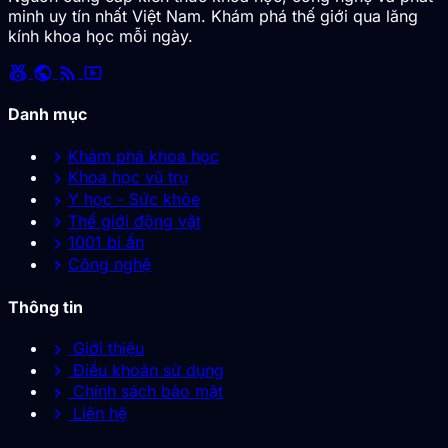
minh uy tín nhất Việt Nam. Khám phá thế giới qua lăng
kính khoa học mỗi ngày.
social_leaderboard
public
rss_feed
smart_display
Danh mục
chevron_right
Khám phá khoa học
chevron_right
Khoa học vũ trụ
chevron_right
Y học - Sức khỏe
chevron_right
Thế giới động vật
chevron_right
1001 bí ẩn
chevron_right
Công nghệ
Thông tin
chevron_right
Giới thiệu
chevron_right
Điều khoản sử dụng
chevron_right
Chính sách bảo mật
chevron_right
Liên hệ