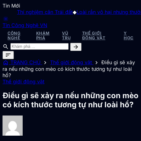
Tin Mới
Thí nghiệm cân Trái đất
◆
Loài rắn vô hại nhưng thường bị
blur_on
Tin Công Nghệ VN
CÔNG
KHÁM
VŨ
THẾ GIỚI
Y
NGHỆ
PHÁ
TRỤ
ĐỘNG VẬT
HỌC
search
arrow_forward
sort
home
chevron_right
chevron_right
TRANG CHỦ
Thế giới động vật
Điều gì sẽ xảy
ra nếu những con mèo có kích thước tương tự như loài
hổ?
Thế giới động vật
Điều gì sẽ xảy ra nếu những con mèo
có kích thước tương tự như loài hổ?