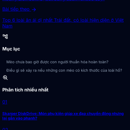
arrow_forward
Bài tiếp theo
Top 6 loài ân ái dị nhất Trái đất, có loài hiện diện ở Việt
Nam
account_tree
Mục lục
Mèo chưa bao giờ được con người thuần hóa hoàn toàn?
Điều gì sẽ xảy ra nếu những con mèo có kích thước của loài hồ?
troubleshoot
Phân tích nhiều nhất
01
Skarper DiskDrive: Món phụ kiện giúp xe đạp chuyển động nhưng
lại gắn vào phanh?
02