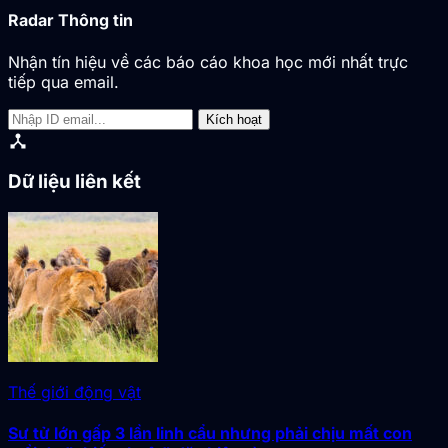
Radar Thông tin
Nhận tín hiệu về các báo cáo khoa học mới nhất trực
tiếp qua email.
Kích hoạt
device_hub
Dữ liệu liên kết
Thế giới động vật
Sư tử lớn gấp 3 lần linh cẩu nhưng phải chịu mất con