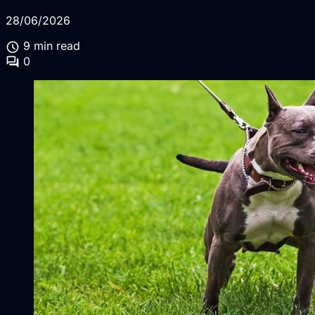
28/06/2026
schedule
9 min read
forum
0