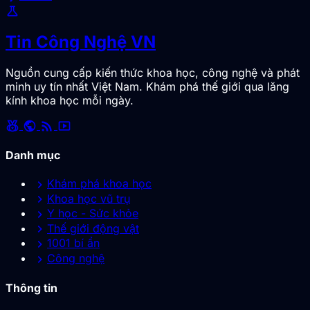
science
Tin Công Nghệ VN
Nguồn cung cấp kiến thức khoa học, công nghệ và phát
minh uy tín nhất Việt Nam. Khám phá thế giới qua lăng
kính khoa học mỗi ngày.
social_leaderboard
public
rss_feed
smart_display
Danh mục
chevron_right
Khám phá khoa học
chevron_right
Khoa học vũ trụ
chevron_right
Y học - Sức khỏe
chevron_right
Thế giới động vật
chevron_right
1001 bí ẩn
chevron_right
Công nghệ
Thông tin