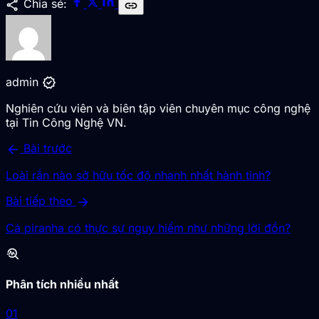
share
Chia sẻ:
link
verified
admin
Nghiên cứu viên và biên tập viên chuyên mục công nghệ
tại Tin Công Nghệ VN.
arrow_back
Bài trước
Loài rắn nào sở hữu tốc độ nhanh nhất hành tinh?
arrow_forward
Bài tiếp theo
Cá piranha có thực sự nguy hiểm như những lời đồn?
troubleshoot
Phân tích nhiều nhất
01