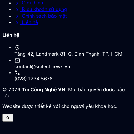
chevron_right
Giới thiệu
chevron_right
Điều khoản sử dụng
chevron_right
Chính sách bảo mật
chevron_right
Liên hệ
Liên hệ
location_on
Tầng 42, Landmark 81, Q. Bình Thạnh, TP. HCM
mail
contact@scitechnews.vn
call
(028) 1234 5678
© 2026
Tin Công Nghệ VN
. Mọi bản quyền được bảo
lưu.
Website được thiết kế với cho người yêu khoa học.
keyboard_double_arrow_up