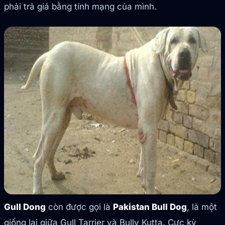
phải trả giá bằng tính mạng của mình.
Gull Dong
còn được gọi là
Pakistan Bull Dog
, là một
giống lai giữa Gull Tarrier và Bully Kutta. Cực kỳ