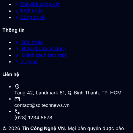
chevron_right
Thế giới động vật
chevron_right
1001 bí ẩn
chevron_right
Công nghệ
Thông tin
chevron_right
Giới thiệu
chevron_right
Điều khoản sử dụng
chevron_right
Chính sách bảo mật
chevron_right
Liên hệ
Liên hệ
location_on
Tầng 42, Landmark 81, Q. Bình Thạnh, TP. HCM
mail
contact@scitechnews.vn
call
(028) 1234 5678
© 2026
Tin Công Nghệ VN
. Mọi bản quyền được bảo