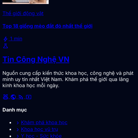
Thế giới động vật
Top 18 giống mèo đắt đỏ nhất thế giới
bolt
1 min
science
Tin Công Nghệ VN
Nguồn cung cấp kiến thức khoa học, công nghệ và phát
minh uy tín nhất Việt Nam. Khám phá thế giới qua lăng
kính khoa học mỗi ngày.
social_leaderboard
public
rss_feed
smart_display
Danh mục
chevron_right
Khám phá khoa học
chevron_right
Khoa học vũ trụ
chevron_right
Y học - Sức khỏe