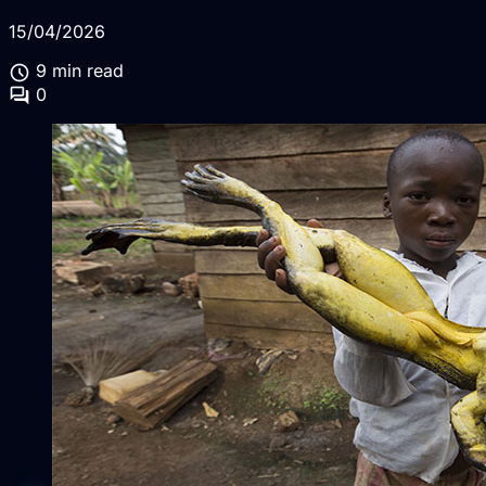
15/04/2026
schedule
9 min read
forum
0