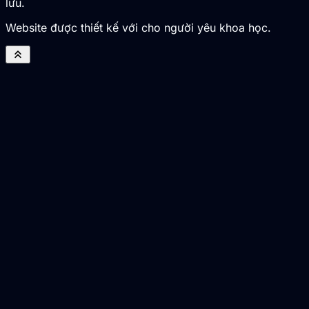
lưu.
Website được thiết kế với cho người yêu khoa học.
keyboard_double_arrow_up