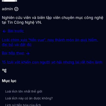
verified
admin
Nghiên cứu viên và biên tập viên chuyên mục công nghệ
tại Tin Công Nghệ VN.
arrow_back
Bài trước
Loài chim xưa "tiến vua", nay thành món ăn quý hiếm,
đại bổ và đắt đỏ
arrow_forward
Bài tiếp theo
15 loài vật khiến con người sợ hãi nhưng lại rất hiền lành
account_tree
Mục lục
Loài ếch lớn nhất thế giới
Loài ếch này có ăn được không?
Lịch sử tiến hóa của ếch