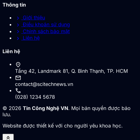
Thông tin
chevron_right
Giới thiệu
chevron_right
Điều khoản sử dụng
chevron_right
Chính sách bảo mật
chevron_right
Liên hệ
Liên hệ
location_on
Tầng 42, Landmark 81, Q. Bình Thạnh, TP. HCM
mail
contact@scitechnews.vn
call
(028) 1234 5678
© 2026
Tin Công Nghệ VN
. Mọi bản quyền được bảo
lưu.
Website được thiết kế với cho người yêu khoa học.
keyboard_double_arrow_up