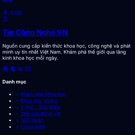
bolt
3 min
science
Tin Công Nghệ VN
Nguồn cung cấp kiến thức khoa học, công nghệ và phát
minh uy tín nhất Việt Nam. Khám phá thế giới qua lăng
kính khoa học mỗi ngày.
social_leaderboard
public
rss_feed
smart_display
Danh mục
chevron_right
Khám phá khoa học
chevron_right
Khoa học vũ trụ
chevron_right
Y học - Sức khỏe
chevron_right
Thế giới động vật
chevron_right
1001 bí ẩn
chevron_right
Công nghệ