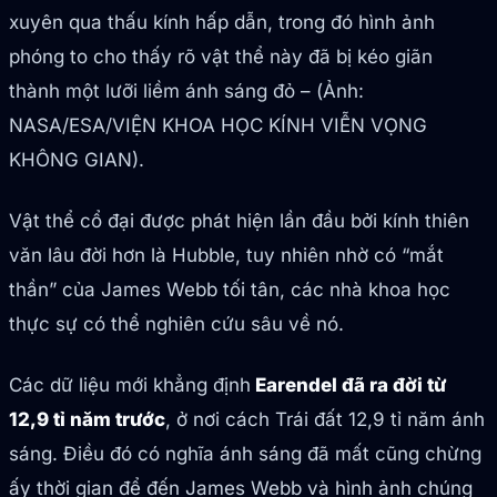
xuyên qua thấu kính hấp dẫn, trong đó hình ảnh
phóng to cho thấy rõ vật thể này đã bị kéo giãn
thành một lưỡi liềm ánh sáng đỏ – (Ảnh:
NASA/ESA/VIỆN KHOA HỌC KÍNH VIỄN VỌNG
KHÔNG GIAN).
Vật thể cổ đại được phát hiện lần đầu bởi kính thiên
văn lâu đời hơn là Hubble, tuy nhiên nhờ có “mắt
thần” của James Webb tối tân, các nhà khoa học
thực sự có thể nghiên cứu sâu về nó.
Các dữ liệu mới khẳng định
Earendel đã ra đời từ
12,9 tỉ năm trước
, ở nơi cách Trái đất 12,9 tỉ năm ánh
sáng. Điều đó có nghĩa ánh sáng đã mất cũng chừng
ấy thời gian để đến James Webb và hình ảnh chúng