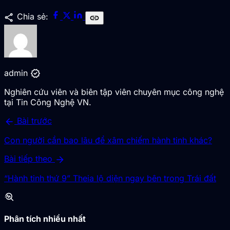
share
Chia sẻ:
link
verified
admin
Nghiên cứu viên và biên tập viên chuyên mục công nghệ
tại Tin Công Nghệ VN.
arrow_back
Bài trước
Con người cần bao lâu để xâm chiếm hành tinh khác?
arrow_forward
Bài tiếp theo
“Hành tinh thứ 9” Theia lộ diện ngay bên trong Trái đất
troubleshoot
Phân tích nhiều nhất