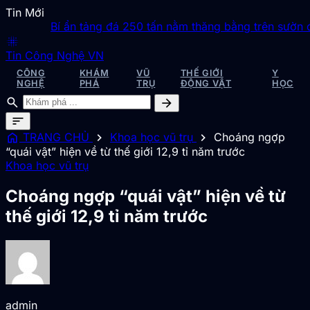
Tin Mới
Bí ẩn tảng đá 250 tấn nằm thăng bằng trên sườn đồi
blur_on
Tin Công Nghệ VN
CÔNG
KHÁM
VŨ
THẾ GIỚI
Y
NGHỆ
PHÁ
TRỤ
ĐỘNG VẬT
HỌC
search
arrow_forward
sort
home
chevron_right
chevron_right
TRANG CHỦ
Khoa học vũ trụ
Choáng ngợp
“quái vật” hiện về từ thế giới 12,9 tỉ năm trước
Khoa học vũ trụ
Choáng ngợp “quái vật” hiện về từ
thế giới 12,9 tỉ năm trước
admin