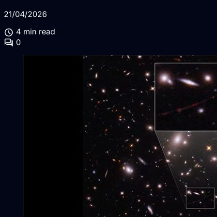
21/04/2026
schedule
4 min read
forum
0