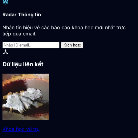
radar
Radar Thông tin
Nhận tín hiệu về các báo cáo khoa học mới nhất trực
tiếp qua email.
Kích hoạt
device_hub
Dữ liệu liên kết
Khoa học vũ trụ