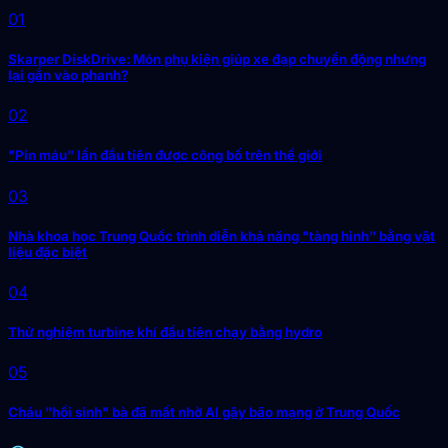
01
Skarper DiskDrive: Món phụ kiện giúp xe đạp chuyển động nhưng
lại gắn vào phanh?
02
"Pin máu" lần đầu tiên được công bố trên thế giới
03
Nhà khoa học Trung Quốc trình diễn khả năng "tàng hình" bằng vật
liệu đặc biệt
04
Thử nghiệm turbine khí đầu tiên chạy bằng hydro
05
Cháu "hồi sinh" bà đã mất nhờ AI gây bão mạng ở Trung Quốc