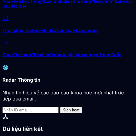
Nhà khoa học Trung Quốc trình diễn khả năng "tàng hình" bằng vật
liệu đặc biệt
04
Thử nghiệm turbine khí đầu tiên chạy bằng hydro
05
Cháu "hồi sinh" bà đã mất nhờ AI gây bão mạng ở Trung Quốc
radar
Radar Thông tin
Nhận tín hiệu về các báo cáo khoa học mới nhất trực
tiếp qua email.
Kích hoạt
device_hub
Dữ liệu liên kết