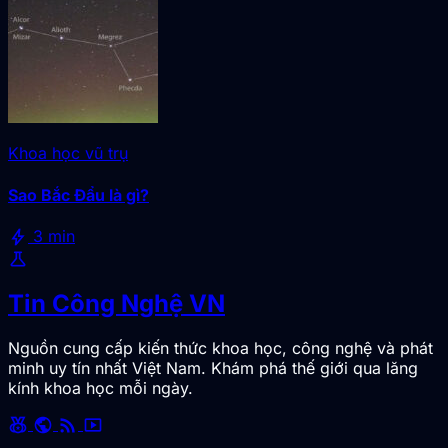
Khoa học vũ trụ
Sao Bắc Đẩu là gì?
bolt
3 min
science
Tin Công Nghệ VN
Nguồn cung cấp kiến thức khoa học, công nghệ và phát
minh uy tín nhất Việt Nam. Khám phá thế giới qua lăng
kính khoa học mỗi ngày.
social_leaderboard
public
rss_feed
smart_display