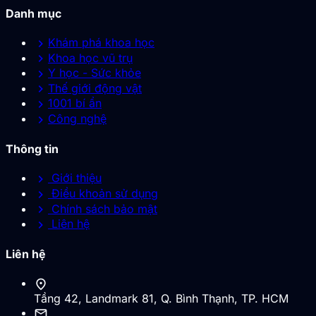
Danh mục
chevron_right
Khám phá khoa học
chevron_right
Khoa học vũ trụ
chevron_right
Y học - Sức khỏe
chevron_right
Thế giới động vật
chevron_right
1001 bí ẩn
chevron_right
Công nghệ
Thông tin
chevron_right
Giới thiệu
chevron_right
Điều khoản sử dụng
chevron_right
Chính sách bảo mật
chevron_right
Liên hệ
Liên hệ
location_on
Tầng 42, Landmark 81, Q. Bình Thạnh, TP. HCM
mail