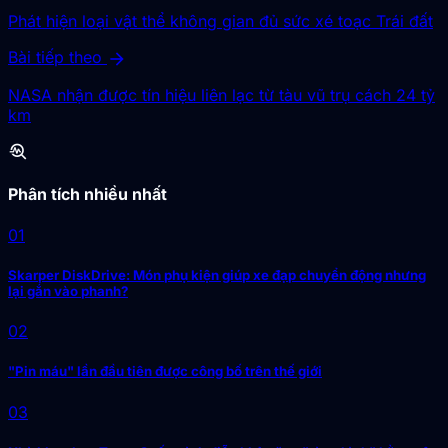
Phát hiện loại vật thể không gian đủ sức xé toạc Trái đất
arrow_forward
Bài tiếp theo
NASA nhận được tín hiệu liên lạc từ tàu vũ trụ cách 24 tỷ
km
troubleshoot
Phân tích nhiều nhất
01
Skarper DiskDrive: Món phụ kiện giúp xe đạp chuyển động nhưng
lại gắn vào phanh?
02
"Pin máu" lần đầu tiên được công bố trên thế giới
03