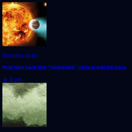
Khoa học vũ trụ
Phát hiện hành tinh “xương khô” chứa bí mật hãi hùng
bolt
3 min