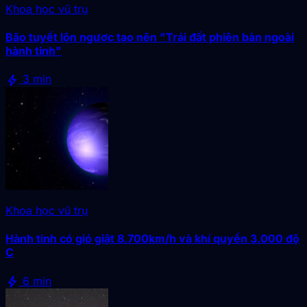
Khoa học vũ trụ
Bão tuyết lộn ngược tạo nên "Trái đất phiên bản ngoài
hành tinh"
bolt
3 min
Khoa học vũ trụ
Hành tinh có gió giật 8.700km/h và khí quyển 3.000 độ
C
bolt
6 min