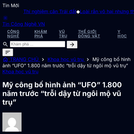
Tin Mới
Thí nghiệm cân Trái đất
◆
Loài rắn vô hại nhưng thườn
blur_on
Tin Công Nghệ VN
CÔNG
KHÁM
VŨ
THẾ GIỚI
Y
NGHỆ
PHÁ
TRỤ
ĐỘNG VẬT
HỌC
search
arrow_forward
sort
home
chevron_right
chevron_right
TRANG CHỦ
Khoa học vũ trụ
Mỹ công bố hình
ảnh “UFO” 1.800 năm trước “trỗi dậy từ ngôi mộ vũ trụ”
Khoa học vũ trụ
Mỹ công bố hình ảnh “UFO” 1.800
năm trước “trỗi dậy từ ngôi mộ vũ
trụ”