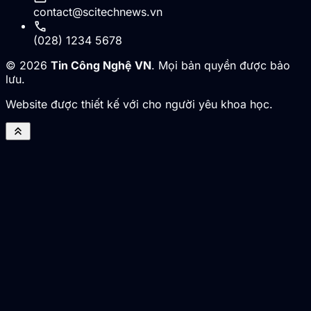
contact@scitechnews.vn
call
(028) 1234 5678
© 2026
Tin Công Nghệ VN
. Mọi bản quyền được bảo
lưu.
Website được thiết kế với cho người yêu khoa học.
keyboard_double_arrow_up