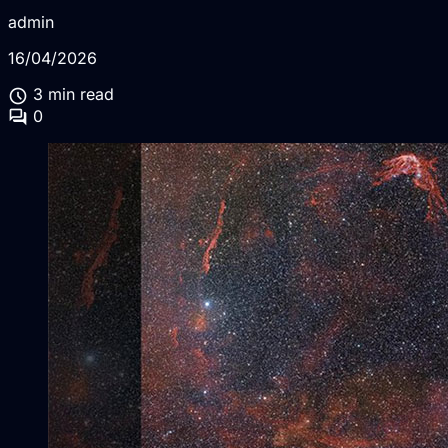
admin
16/04/2026
schedule
3 min read
forum
0