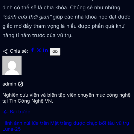
định có thể sẽ là chìa khóa. Chúng sẽ như những
“cánh cửa thời gian”
giúp các nhà khoa học đạt được
giấc mơ đầy tham vọng là hiểu được phần quá khứ
hàng tỉ năm trước của vũ trụ.
share
Chia sẻ:
link
verified
admin
Nghiên cứu viên và biên tập viên chuyên mục công nghệ
tại Tin Công Nghệ VN.
arrow_back
Bài trước
Hình ảnh núi lửa trên Mặt trăng được chụp bởi tàu vũ trụ
Luna-25