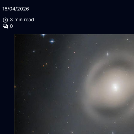
16/04/2026
schedule
3 min read
forum
0