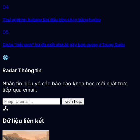
04
Thử nghiệm turbine khí đầu tiên chạy bằng hydro
05
Cháu "hồi sinh" bà đã mất nhờ AI gây bão mạng ở Trung Quốc
radar
Radar Thông tin
Nhận tín hiệu về các báo cáo khoa học mới nhất trực
tiếp qua email.
Kích hoạt
device_hub
Dữ liệu liên kết