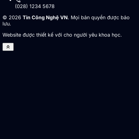
call
(028) 1234 5678
© 2026
Tin Công Nghệ VN
. Mọi bản quyền được bảo
lưu.
Website được thiết kế với cho người yêu khoa học.
keyboard_double_arrow_up