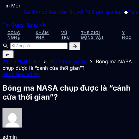
Tin Mới
Sai lầm cơ bản của thuyết "thế giới giả lập"
◆
Vụ án "g
blur_on
Tin Công Nghệ VN
CÔNG
KHÁM
VŨ
THẾ GIỚI
Y
NGHỆ
PHÁ
TRỤ
ĐỘNG VẬT
HỌC
search
arrow_forward
sort
home
chevron_right
chevron_right
TRANG CHỦ
Khoa học vũ trụ
Bóng ma NASA
chụp được là “cánh cửa thời gian”?
Khoa học vũ trụ
Bóng ma NASA chụp được là “cánh
cửa thời gian”?
admin