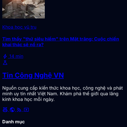
Khoa học vũ trụ
Tìm thấy "thứ siêu hiếm" trên Mặt trăng: Cuộc chiến
khai thác sẽ nổ ra?
bolt
14 min
science
Tin Công Nghệ VN
Nguồn cung cấp kiến thức khoa học, công nghệ và phát
minh uy tín nhất Việt Nam. Khám phá thế giới qua lăng
kính khoa học mỗi ngày.
social_leaderboard
public
rss_feed
smart_display
Danh mục