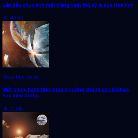
Lần đầu chụp ảnh mặt trăng hình thù kỳ lạ của Hỏa tinh
bolt
4 min
Khoa học vũ trụ
Một ngoại hành tinh chứa sự sống không còn là khoa
học viễn tưởng
bolt
7 min