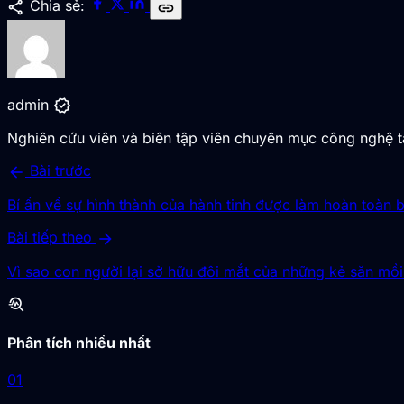
share
Chia sẻ:
link
verified
admin
Nghiên cứu viên và biên tập viên chuyên mục công nghệ 
arrow_back
Bài trước
Bí ẩn về sự hình thành của hành tinh được làm hoàn toàn
arrow_forward
Bài tiếp theo
Vì sao con người lại sở hữu đôi mắt của những kẻ săn mồ
troubleshoot
Phân tích nhiều nhất
01