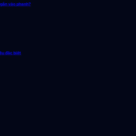
 gắn vào phanh?
ệu đặc biệt