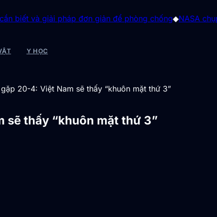
và giải pháp đơn giản để phòng chống
◆
NASA chụp được “tươ
VẬT
Y HỌC
m gặp 20-4: Việt Nam sẽ thấy “khuôn mặt thứ 3”
m sẽ thấy “khuôn mặt thứ 3”