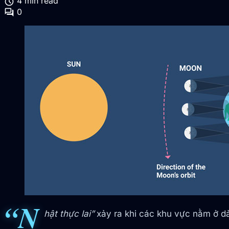
schedule
4 min read
forum
0
“N
hật thực lai”
xảy ra khi các khu vực nằm ở dả