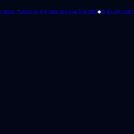
ng lai 4 tỉ năm sau của Trái đất”
◆
Bí ẩn vật chất “ngoài Tr