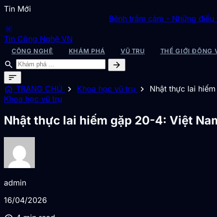
Tin Mới
Bệnh trầm cảm - Những điều cần biết 
blur_on
Tin Công Nghệ VN
CÔNG NGHỆ
KHÁM PHÁ
VŨ TRỤ
THẾ GIỚI ĐỘNG 
search
arrow_forward
sort
home
chevron_right
chevron_right
TRANG CHỦ
Khoa học vũ trụ
Nhật thực lai hiế
Khoa học vũ trụ
Nhật thực lai hiếm gặp 20-4: Việt Na
admin
16/04/2026