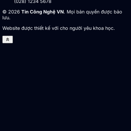
(028) 1234 5678
© 2026
Tin Công Nghệ VN
. Mọi bản quyền được bảo
lưu.
Website được thiết kế với cho người yêu khoa học.
keyboard_double_arrow_up