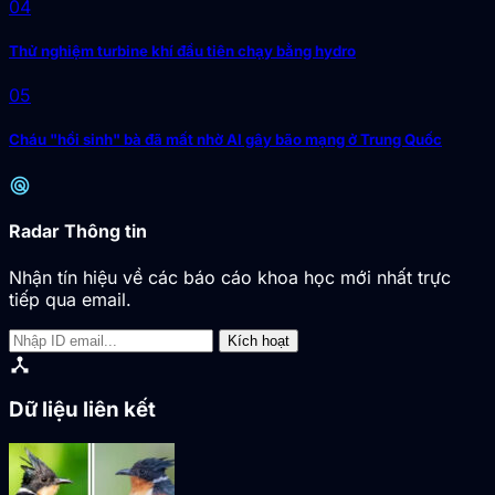
04
Thử nghiệm turbine khí đầu tiên chạy bằng hydro
05
Cháu "hồi sinh" bà đã mất nhờ AI gây bão mạng ở Trung Quốc
radar
Radar Thông tin
Nhận tín hiệu về các báo cáo khoa học mới nhất trực
tiếp qua email.
Kích hoạt
device_hub
Dữ liệu liên kết