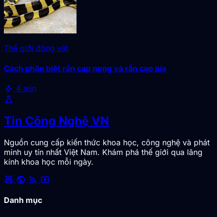
Thế giới động vật
Cách phân biệt rắn cạp nong và rắn cạp nia
bolt
4 min
science
Tin Công Nghệ VN
Nguồn cung cấp kiến thức khoa học, công nghệ và phát
minh uy tín nhất Việt Nam. Khám phá thế giới qua lăng
kính khoa học mỗi ngày.
social_leaderboard
public
rss_feed
smart_display
Danh mục