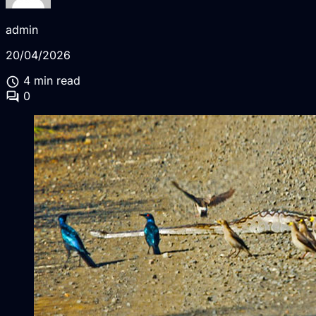
admin
20/04/2026
schedule
4 min read
forum
0