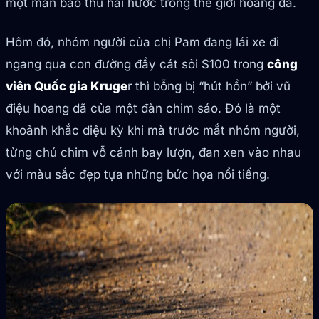
một màn báo thù hài hước trong thế giới hoang dã.
Hôm đó, nhóm người của chị Pam đang lái xe đi
ngang qua con đường đầy cát sỏi S100 trong
công
viên Quốc gia Kruge
r thì bỗng bị “hút hồn” bởi vũ
điệu hoang dã của một đàn chim sáo. Đó là một
khoảnh khắc diệu kỳ khi mà trước mắt nhóm người,
từng chú chim vỗ cánh bay lượn, đan xen vào nhau
với màu sắc đẹp tựa những bức họa nổi tiếng.