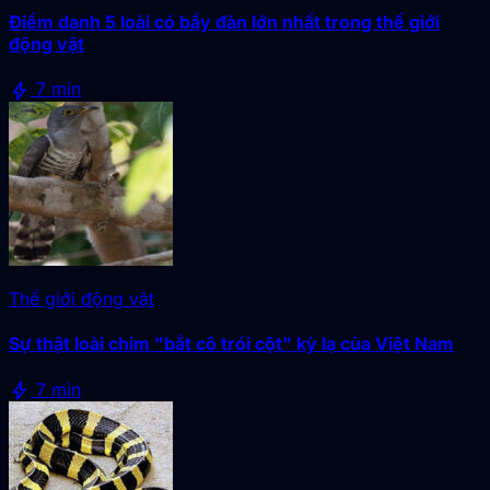
Điểm danh 5 loài có bầy đàn lớn nhất trong thế giới
động vật
bolt
7 min
Thế giới động vật
Sự thật loài chim "bắt cô trói cột" kỳ lạ của Việt Nam
bolt
7 min