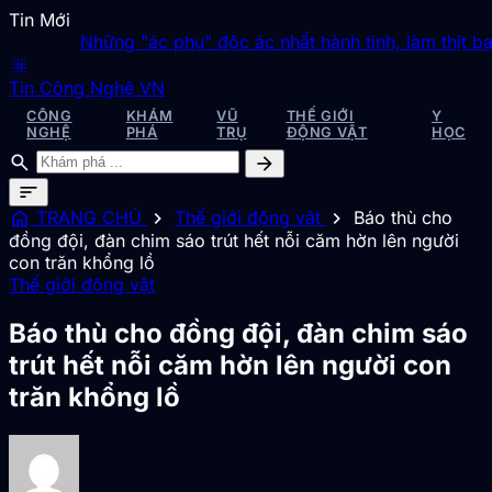
Tin Mới
Những "ác phụ" độc ác nhất hành tinh, làm thịt bạn tì
blur_on
Tin Công Nghệ VN
CÔNG
KHÁM
VŨ
THẾ GIỚI
Y
NGHỆ
PHÁ
TRỤ
ĐỘNG VẬT
HỌC
search
arrow_forward
sort
home
chevron_right
chevron_right
TRANG CHỦ
Thế giới động vật
Báo thù cho
đồng đội, đàn chim sáo trút hết nỗi căm hờn lên người
con trăn khổng lồ
Thế giới động vật
Báo thù cho đồng đội, đàn chim sáo
trút hết nỗi căm hờn lên người con
trăn khổng lồ