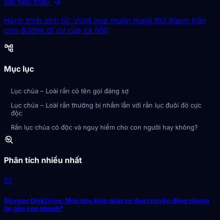
arrow_forward
Bài tiếp theo
Hành trình sinh tử: Vượt qua muôn trùng thử thách trên
con đường di cư của cá hồi!
account_tree
Mục lục
Lục chúa – Loài rắn có tên gọi đáng sợ
Lục chúa – Loài rắn thường bị nhầm lẫn với rắn lục đuôi đỏ cực
độc
Rắn lục chúa có độc và nguy hiểm cho con người hay không?
troubleshoot
Phân tích nhiều nhất
01
Skarper DiskDrive: Món phụ kiện giúp xe đạp chuyển động nhưng
lại gắn vào phanh?