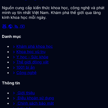
Nguồn cung cấp kiến thức khoa học, công nghệ và phát
minh uy tín nhất Việt Nam. Khám phá thế giới qua lăng
kính khoa học mỗi ngày.
social_leaderboard
public
rss_feed
smart_display
Danh mục
chevron_right
Khám phá khoa học
chevron_right
Khoa học vũ trụ
chevron_right
Y học - Sức khỏe
chevron_right
Thế giới động vật
chevron_right
1001 bí ẩn
chevron_right
Công nghệ
Thông tin
chevron_right
Giới thiệu
chevron_right
Điều khoản sử dụng
chevron_right
Chính sách bảo mật