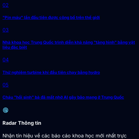
02
"Pin máu" lần đầu tiên được công bố trên thế giới
03
Nhà khoa học Trung Quốc trình diễn khả năng "tàng hình" bằng vật
liệu đặc biệt
04
Thử nghiệm turbine khí đầu tiên chạy bằng hydro
05
Cháu "hồi sinh" bà đã mất nhờ AI gây bão mạng ở Trung Quốc
radar
Radar Thông tin
Nhận tín hiệu về các báo cáo khoa học mới nhất trực