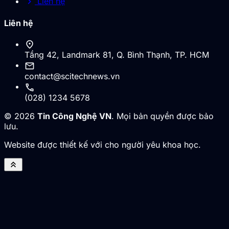
chevron_right
Liên hệ
Liên hệ
location_on
Tầng 42, Landmark 81, Q. Bình Thạnh, TP. HCM
mail
contact@scitechnews.vn
call
(028) 1234 5678
© 2026
Tin Công Nghệ VN
. Mọi bản quyền được bảo
lưu.
Website được thiết kế với cho người yêu khoa học.
keyboard_double_arrow_up