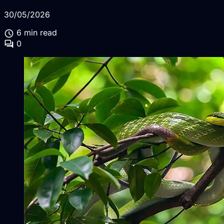
30/05/2026
schedule
6 min read
forum
0