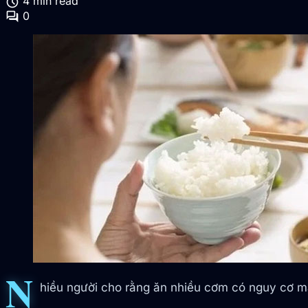
schedule
4 min read
forum
0
N
hiều người cho rằng ăn nhiều cơm có nguy cơ m