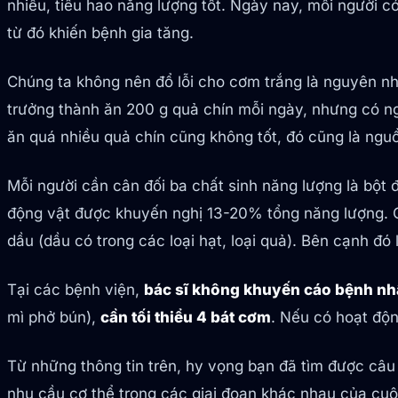
nhiều, tiêu hao năng lượng tốt. Ngày nay, mỗi người c
từ đó khiến bệnh gia tăng.
Chúng ta không nên đổ lỗi cho cơm trắng là nguyên n
trưởng thành ăn 200 g quả chín mỗi ngày, nhưng có ngư
ăn quá nhiều quả chín cũng không tốt, đó cũng là ngu
Mỗi người cần cân đối ba chất sinh năng lượng là bộ
động vật được khuyến nghị 13-20% tổng năng lượng. C
dầu (dầu có trong các loại hạt, loại quả). Bên cạnh đó
Tại các bệnh viện,
bác sĩ không khuyến cáo bệnh nhâ
mì phở bún),
cần tối thiểu 4 bát cơm
. Nếu có hoạt độ
Từ những thông tin trên, hy vọng bạn đã tìm được câu 
nhu cầu cơ thể trong các giai đoạn khác nhau của cuộ