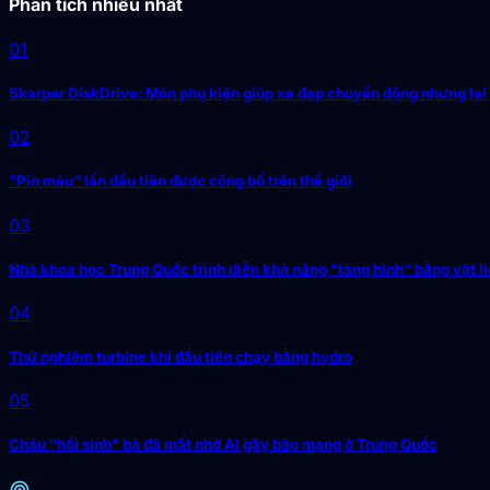
Phân tích nhiều nhất
01
Skarper DiskDrive: Món phụ kiện giúp xe đạp chuyển động nhưng lại
02
"Pin máu" lần đầu tiên được công bố trên thế giới
03
Nhà khoa học Trung Quốc trình diễn khả năng "tàng hình" bằng vật li
04
Thử nghiệm turbine khí đầu tiên chạy bằng hydro
05
Cháu "hồi sinh" bà đã mất nhờ AI gây bão mạng ở Trung Quốc