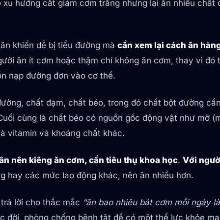
ó xu hướng cắt giảm cơm trắng nhưng lại ăn nhiều chất 
hân khiến dễ bị tiểu đường mà
cần xem lại cách ăn hàn
ời ăn ít cơm hoặc thậm chí không ăn cơm, thay vì đó tă
ồn nạp đường đơn vào cơ thể.
t đường, chất đạm, chất béo, trong đó chất bột đường 
uối cùng là chất béo có nguồn gốc động vật như mỡ (m
 là vitamin và khoáng chất khác.
n nên kiêng ăn cơm, cần tiêu thụ khoa học
.
Với ngườ
ng hay các mức lao động khác, nên ăn nhiều hơn.
trả lời cho thắc mắc
“ăn bao nhiêu bát cơm mỗi ngày là
c đời, phòng chống bệnh tật để có một thể lực khỏe mạ