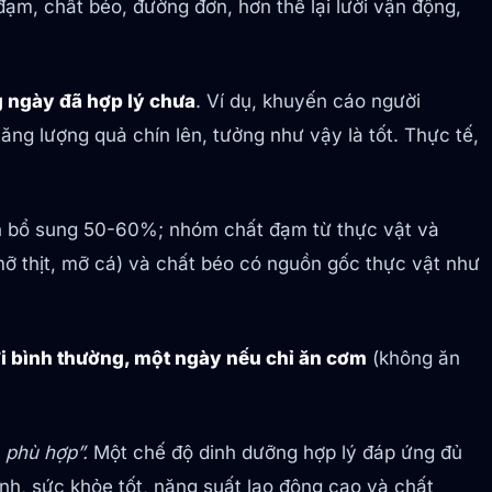
đạm, chất béo, đường đơn, hơn thế lại lười vận động,
g ngày đã hợp lý chưa
. Ví dụ, khuyến cáo người
ng lượng quả chín lên, tưởng như vậy là tốt. Thực tế,
cần bổ sung 50-60%; nhóm chất đạm từ thực vật và
ỡ thịt, mỡ cá) và chất béo có nguồn gốc thực vật như
i bình thường, một ngày nếu chỉ ăn cơm
(không ăn
 phù hợp”.
Một chế độ dinh dưỡng hợp lý đáp ứng đủ
nh, sức khỏe tốt, năng suất lao động cao và chất