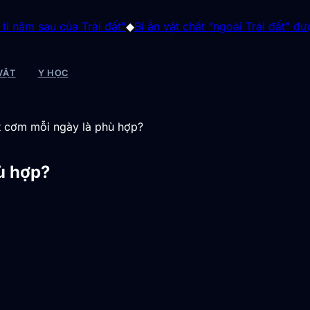
 của Trái đất”
◆
Bí ẩn vật chất “ngoài Trái đất” được sinh ra 
VẬT
Y HỌC
t cơm mỗi ngày là phù hợp?
ù hợp?