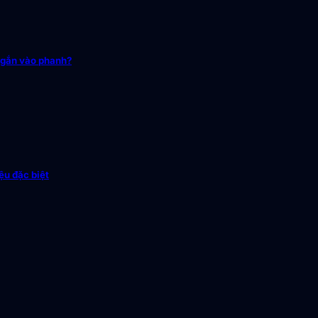
 gắn vào phanh?
ệu đặc biệt