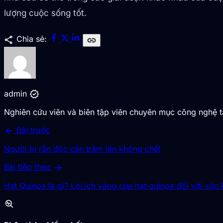
lượng cuộc sống tốt.
share
Chia sẻ:
link
verified
admin
Nghiên cứu viên và biên tập viên chuyên mục công nghệ 
arrow_back
Bài trước
Người bị rắn độc cắn trăm lần không chết
arrow_forward
Bài tiếp theo
Hạt Quinoa là gì? Lợi ích vàng của hạt quinoa đối với sức
troubleshoot