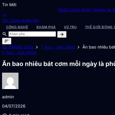
Tin Mới
NASA chụp được “tương lai 4 tỉ năm sau
blur_on
Tin Công Nghệ VN
CÔNG NGHỆ
KHÁM PHÁ
VŨ TRỤ
THẾ GIỚI ĐỘNG 
search
arrow_forward
sort
home
chevron_right
chevron_right
TRANG CHỦ
Y học - Sức khỏe
Ăn bao nhiêu bá
Y học - Sức khỏe
Ăn bao nhiêu bát cơm mỗi ngày là ph
admin
04/07/2026