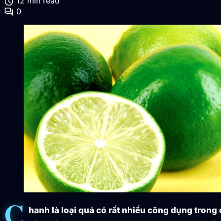
schedule
12 min read
forum
0
C
hanh là loại quả có rất nhiều công dụng tron