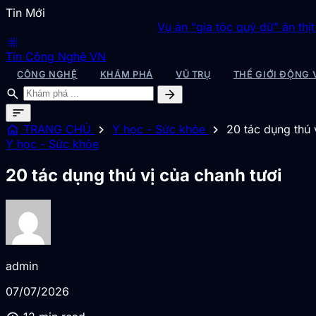
Tin Mới
Vụ án "gia tộc quỷ dữ" ăn thịt 1.000 người vô 
blur_on
Tin Công Nghệ VN
CÔNG NGHỆ
KHÁM PHÁ
VŨ TRỤ
THẾ GIỚI ĐỘNG 
search
arrow_forward
sort
home
chevron_right
chevron_right
TRANG CHỦ
Y học - Sức khỏe
20 tác dụng thú 
Y học - Sức khỏe
20 tác dụng thú vị của chanh tươi
admin
07/07/2026