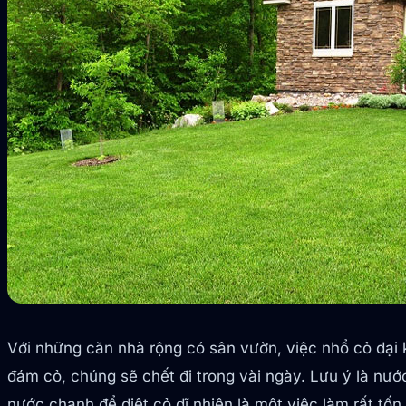
Với những căn nhà rộng có sân vườn, việc nhổ cỏ dại k
đám cỏ, chúng sẽ chết đi trong vài ngày. Lưu ý là nướ
nước chanh để diệt cỏ dĩ nhiên là một việc làm rất tốn