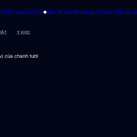
tội
◆
Bắn 15 mũi tên trong 10 giây: Đây là vũ khí đáng sợ d
VẬT
Y HỌC
vị của chanh tươi