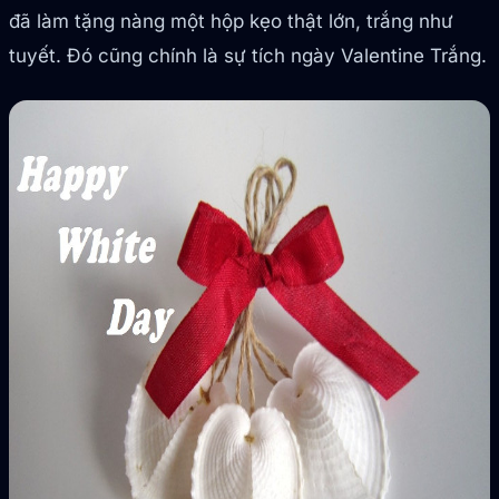
đã làm tặng nàng một hộp kẹo thật lớn, trắng như
tuyết. Đó cũng chính là sự tích ngày Valentine Trắng.