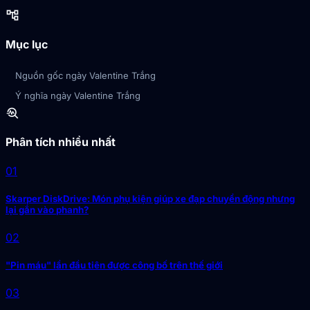
account_tree
Mục lục
Nguồn gốc ngày Valentine Trắng
Ý nghĩa ngày Valentine Trắng
troubleshoot
Phân tích nhiều nhất
01
Skarper DiskDrive: Món phụ kiện giúp xe đạp chuyển động nhưng
lại gắn vào phanh?
02
"Pin máu" lần đầu tiên được công bố trên thế giới
03