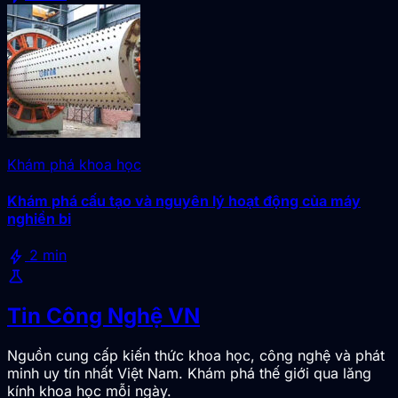
Khám phá khoa học
Khám phá cấu tạo và nguyên lý hoạt động của máy
nghiền bi
bolt
2 min
science
Tin Công Nghệ VN
Nguồn cung cấp kiến thức khoa học, công nghệ và phát
minh uy tín nhất Việt Nam. Khám phá thế giới qua lăng
kính khoa học mỗi ngày.