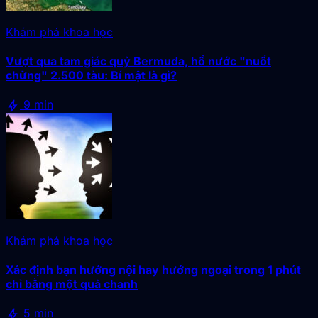
Khám phá khoa học
Vượt qua tam giác quỷ Bermuda, hồ nước "nuốt
chửng" 2.500 tàu: Bí mật là gì?
bolt
9 min
Khám phá khoa học
Xác định bạn hướng nội hay hướng ngoại trong 1 phút
chỉ bằng một quả chanh
bolt
5 min