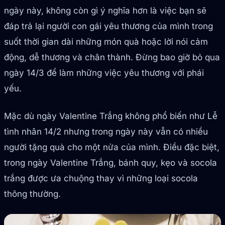
ngày này, không còn gì ý nghĩa hơn là việc bạn sẽ
đáp trả lại người con gái yêu thương của mình trong
suốt thời gian dài những món quà hoặc lời nói cảm
động, dễ thương và chân thành. Đừng bao giờ bỏ qua
ngày 14/3 để làm những việc yêu thương với phái
yếu.
Mặc dù ngày Valentine Trắng không phổ biến như Lễ
tình nhân 14/2 nhưng trong ngày này vẫn có nhiều
người tặng quà cho một nửa của mình. Điều đặc biệt,
trong ngày Valentine Trắng, bánh quy, kẹo và socola
trắng được ưa chuộng thay vì những loại socola
thông thường.