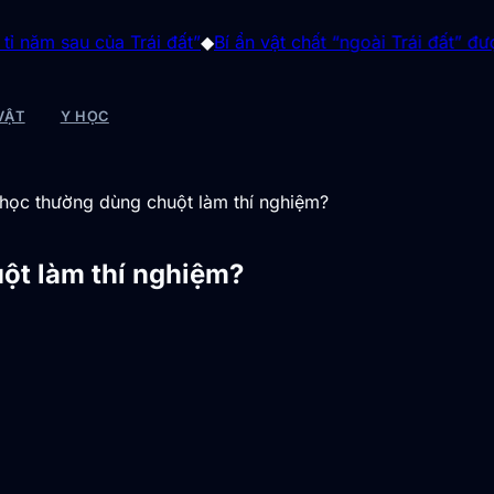
 của Trái đất”
◆
Bí ẩn vật chất “ngoài Trái đất” được sinh ra 
VẬT
Y HỌC
 học thường dùng chuột làm thí nghiệm?
ột làm thí nghiệm?