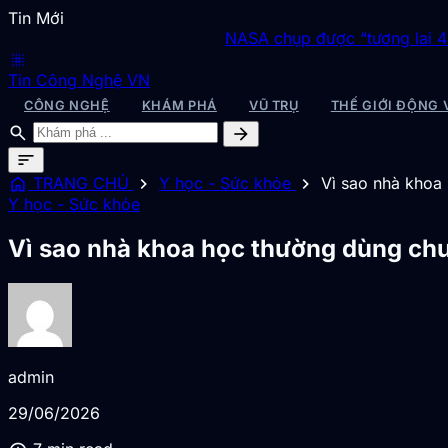
Tin Mới
NASA chụp được “tương lai 4 tỉ năm sau
blur_on
Tin Công Nghệ VN
CÔNG NGHỆ
KHÁM PHÁ
VŨ TRỤ
THẾ GIỚI ĐỘNG 
search
arrow_forward
sort
home
chevron_right
chevron_right
TRANG CHỦ
Y học - Sức khỏe
Vì sao nhà khoa
Y học - Sức khỏe
Vì sao nhà khoa học thường dùng chu
admin
29/06/2026