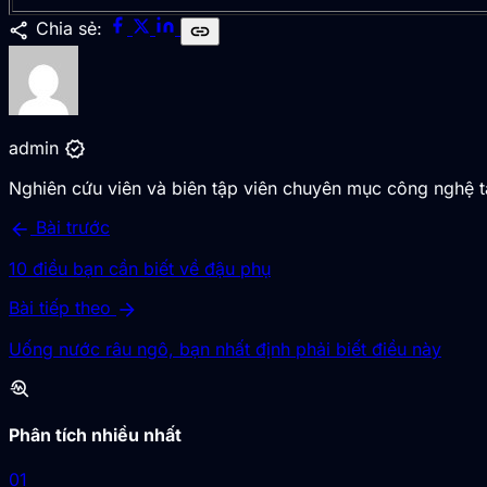
share
Chia sẻ:
link
verified
admin
Nghiên cứu viên và biên tập viên chuyên mục công nghệ 
arrow_back
Bài trước
10 điều bạn cần biết về đậu phụ
arrow_forward
Bài tiếp theo
Uống nước râu ngô, bạn nhất định phải biết điều này
troubleshoot
Phân tích nhiều nhất
01