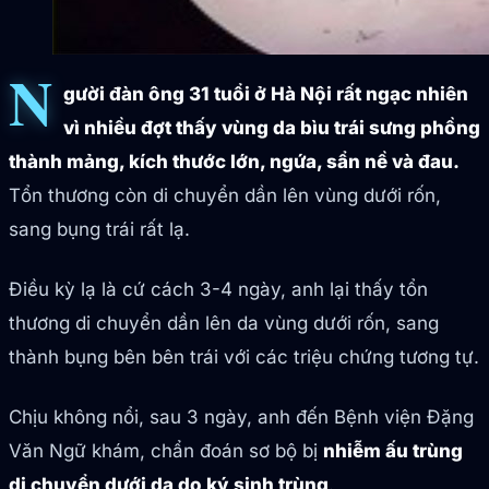
N
gười đàn ông 31 tuổi ở Hà Nội rất ngạc nhiên
vì nhiều đợt thấy vùng da bìu trái sưng phồng
thành mảng, kích thước lớn, ngứa, sẩn nề và đau.
Tổn thương còn di chuyển dần lên vùng dưới rốn,
sang bụng trái rất lạ.
Điều kỳ lạ là cứ cách 3-4 ngày, anh lại thấy tổn
thương di chuyển dần lên da vùng dưới rốn, sang
thành bụng bên bên trái với các triệu chứng tương tự.
Chịu không nổi, sau 3 ngày, anh đến Bệnh viện Đặng
Văn Ngữ khám, chẩn đoán sơ bộ bị
nhiễm ấu trùng
di chuyển dưới da do ký sinh trùng
.