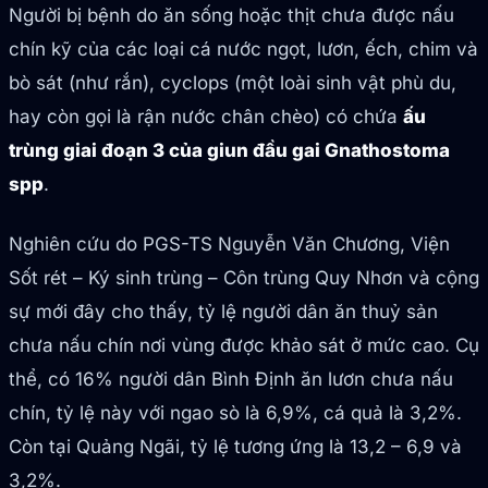
Người bị bệnh do ăn sống hoặc thịt chưa được nấu
chín kỹ của các loại cá nước ngọt, lươn, ếch, chim và
bò sát (như rắn), cyclops (một loài sinh vật phù du,
hay còn gọi là rận nước chân chèo) có chứa
ấu
trùng giai đoạn 3 của giun đầu gai Gnathostoma
spp
.
Nghiên cứu do PGS-TS Nguyễn Văn Chương, Viện
Sốt rét – Ký sinh trùng – Côn trùng Quy Nhơn và cộng
sự mới đây cho thấy, tỷ lệ người dân ăn thuỷ sản
chưa nấu chín nơi vùng được khảo sát ở mức cao. Cụ
thể, có 16% người dân Bình Định ăn lươn chưa nấu
chín, tỷ lệ này với ngao sò là 6,9%, cá quả là 3,2%.
Còn tại Quảng Ngãi, tỷ lệ tương ứng là 13,2 – 6,9 và
3,2%.