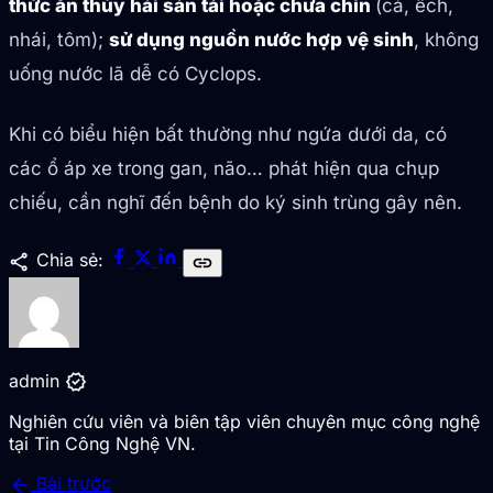
thức ăn thủy hải sản tái hoặc chưa chín
(cá, ếch,
nhái, tôm);
sử dụng nguồn nước hợp vệ sinh
, không
uống nước lã dễ có Cyclops.
Khi có biểu hiện bất thường như ngứa dưới da, có
các ổ áp xe trong gan, não… phát hiện qua chụp
chiếu, cần nghĩ đến bệnh do ký sinh trùng gây nên.
share
Chia sẻ:
link
verified
admin
Nghiên cứu viên và biên tập viên chuyên mục công nghệ
tại Tin Công Nghệ VN.
arrow_back
Bài trước