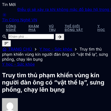
Tin Mới
Điều gì sẽ xảy ra khi không mặc đồ bảo hộ trong khô
blur_on
Tin Công Nghệ VN
CÔNG
KHÁM
VŨ
THẾ GIỚI
Y
NGHỆ
PHÁ
TRỤ
ĐỘNG VẬT
HỌC
search
arrow_forward
sort
home
chevron_right
chevron_right
TRANG CHỦ
Y học - Sức khỏe
Truy tìm thủ
phạm khiến vùng kín người đàn ông có “vật thể lạ”, sưng
phồng, chạy lên bụng
Y học - Sức khỏe
Truy tìm thủ phạm khiến vùng kín
người đàn ông có “vật thể lạ”, sưng
phồng, chạy lên bụng