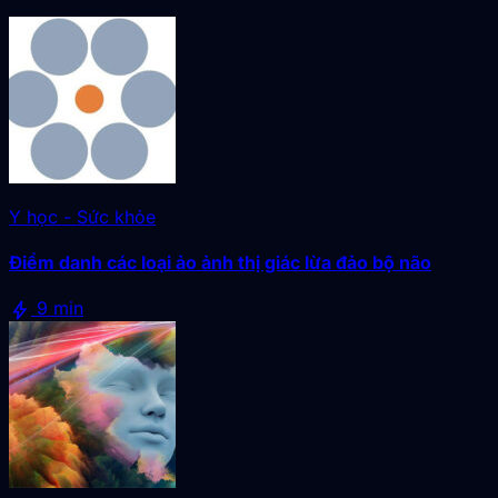
Y học - Sức khỏe
Điểm danh các loại ảo ảnh thị giác lừa đảo bộ não
bolt
9 min