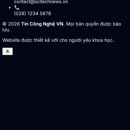
contact@scitechnews.vn
call
(028) 1234 5678
© 2026
Tin Công Nghệ VN
. Mọi bản quyền được bảo
lưu.
Website được thiết kế với cho người yêu khoa học.
keyboard_double_arrow_up