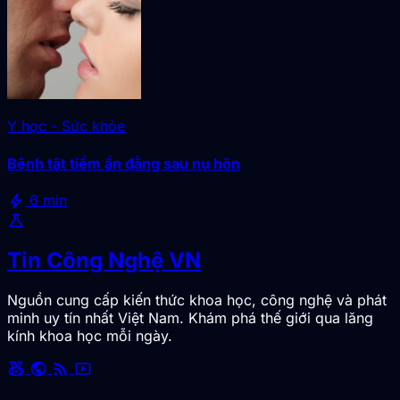
Y học - Sức khỏe
Bệnh tật tiềm ẩn đằng sau nụ hôn
bolt
6 min
science
Tin Công Nghệ VN
Nguồn cung cấp kiến thức khoa học, công nghệ và phát
minh uy tín nhất Việt Nam. Khám phá thế giới qua lăng
kính khoa học mỗi ngày.
social_leaderboard
public
rss_feed
smart_display