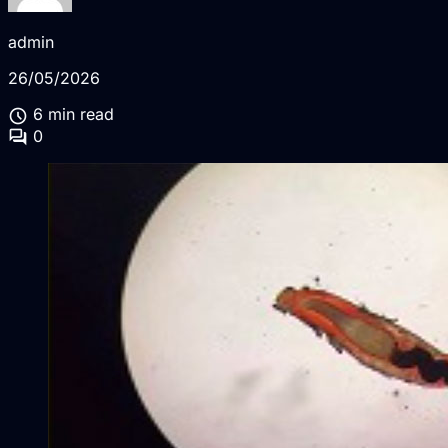
admin
26/05/2026
schedule
6 min read
forum
0