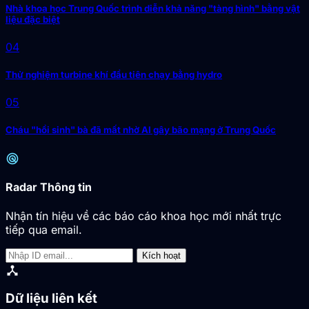
Nhà khoa học Trung Quốc trình diễn khả năng "tàng hình" bằng vật
liệu đặc biệt
04
Thử nghiệm turbine khí đầu tiên chạy bằng hydro
05
Cháu "hồi sinh" bà đã mất nhờ AI gây bão mạng ở Trung Quốc
radar
Radar Thông tin
Nhận tín hiệu về các báo cáo khoa học mới nhất trực
tiếp qua email.
Kích hoạt
device_hub
Dữ liệu liên kết