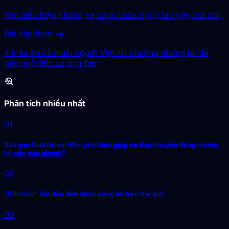
Tìm hiểu triệu chứng và cách chữa ngón tay gãy bút chì
arrow_forward
Bài tiếp theo
4 kiểu ăn cà muối người Việt rất chuộng nhưng lại dễ
gây ngộ độc và ung thư
troubleshoot
Phân tích nhiều nhất
01
Skarper DiskDrive: Món phụ kiện giúp xe đạp chuyển động nhưng
lại gắn vào phanh?
02
"Pin máu" lần đầu tiên được công bố trên thế giới
03