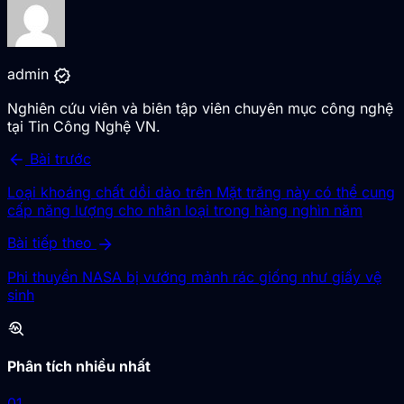
verified
admin
Nghiên cứu viên và biên tập viên chuyên mục công nghệ
tại Tin Công Nghệ VN.
arrow_back
Bài trước
Loại khoáng chất dồi dào trên Mặt trăng này có thể cung
cấp năng lượng cho nhân loại trong hàng nghìn năm
arrow_forward
Bài tiếp theo
Phi thuyền NASA bị vướng mảnh rác giống như giấy vệ
sinh
troubleshoot
Phân tích nhiều nhất
01