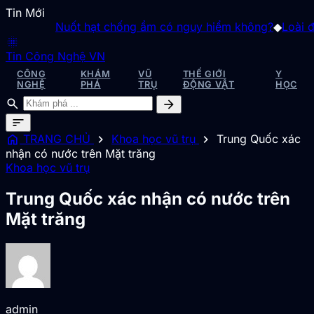
Tin Mới
Nuốt hạt chống ẩm có nguy hiểm không?
◆
Loài động
blur_on
Tin Công Nghệ VN
CÔNG
KHÁM
VŨ
THẾ GIỚI
Y
NGHỆ
PHÁ
TRỤ
ĐỘNG VẬT
HỌC
search
arrow_forward
sort
home
chevron_right
chevron_right
TRANG CHỦ
Khoa học vũ trụ
Trung Quốc xác
nhận có nước trên Mặt trăng
Khoa học vũ trụ
Trung Quốc xác nhận có nước trên
Mặt trăng
admin