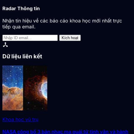
Radar Thông tin
Nhận tín hiệu về các báo cáo khoa học mới nhất trực
tiếp qua email.
Kích hoạt
device_hub
Dữ liệu liên kết
Khoa học vũ trụ
NASA công bố 3 bản nhạc ma quái từ tinh vân và hành