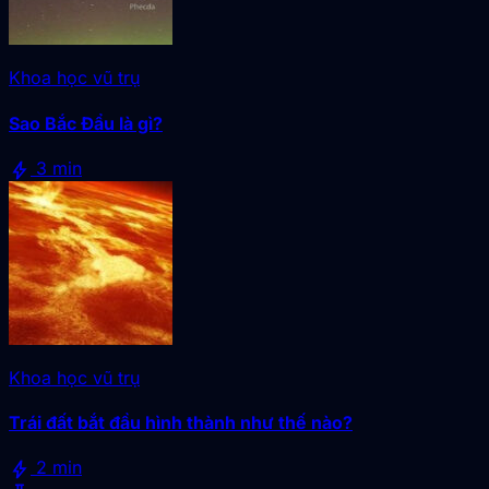
Khoa học vũ trụ
Sao Bắc Đẩu là gì?
bolt
3 min
Khoa học vũ trụ
Trái đất bắt đầu hình thành như thế nào?
bolt
2 min