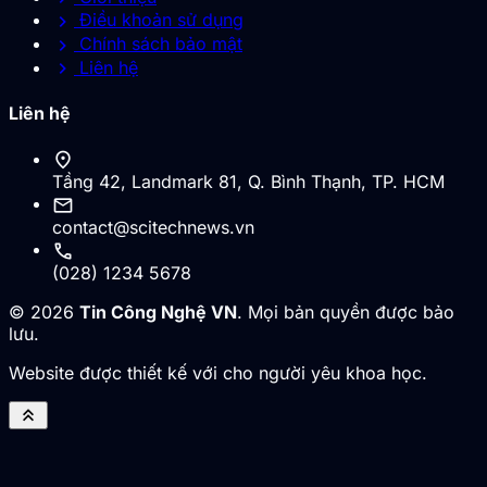
chevron_right
Điều khoản sử dụng
chevron_right
Chính sách bảo mật
chevron_right
Liên hệ
Liên hệ
location_on
Tầng 42, Landmark 81, Q. Bình Thạnh, TP. HCM
mail
contact@scitechnews.vn
call
(028) 1234 5678
© 2026
Tin Công Nghệ VN
. Mọi bản quyền được bảo
lưu.
Website được thiết kế với cho người yêu khoa học.
keyboard_double_arrow_up