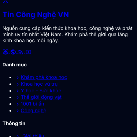
science
Tin Công Nghệ VN
Nguồn cung cấp kiến thức khoa học, công nghệ và phát
minh uy tín nhất Việt Nam. Khám phá thế giới qua lăng
kính khoa học mỗi ngày.
social_leaderboard
public
rss_feed
smart_display
Danh mục
chevron_right
Khám phá khoa học
chevron_right
Khoa học vũ trụ
chevron_right
Y học - Sức khỏe
chevron_right
Thế giới động vật
chevron_right
1001 bí ẩn
chevron_right
Công nghệ
Thông tin
chevron_right
Giới thiệu