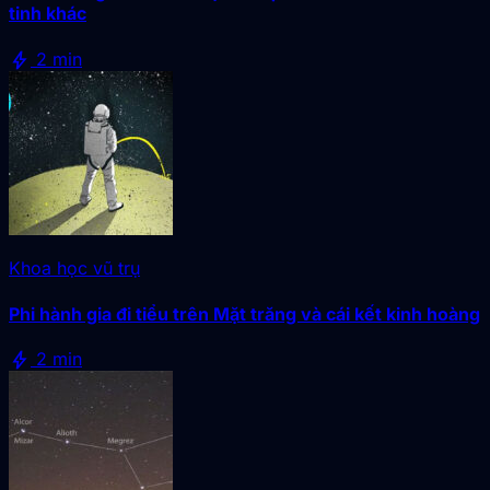
tinh khác
bolt
2 min
Khoa học vũ trụ
Phi hành gia đi tiểu trên Mặt trăng và cái kết kinh hoàng
bolt
2 min