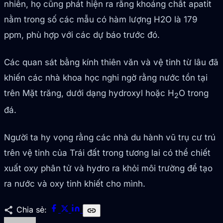
nhiên, họ cũng phát hiện ra rằng khoáng chất apatit
nằm trong số các mẫu có hàm lượng H2O là 179
ppm, phù hợp với các dự báo trước đó.
Các quan sát bằng kính thiên văn và vệ tinh từ lâu đã
khiến các nhà khoa học nghi ngờ rằng nước tồn tại
trên Mặt trăng, dưới dạng hydroxyl hoặc H
O trong
2
đá.
Người ta hy vọng rằng các nhà du hành vũ trụ cư trú
trên vệ tinh của Trái đất trong tương lai có thể chiết
xuất oxy phân tử và hydro ra khỏi môi trường để tạo
ra nước và oxy tinh khiết cho mình.
share
Chia sẻ:
link