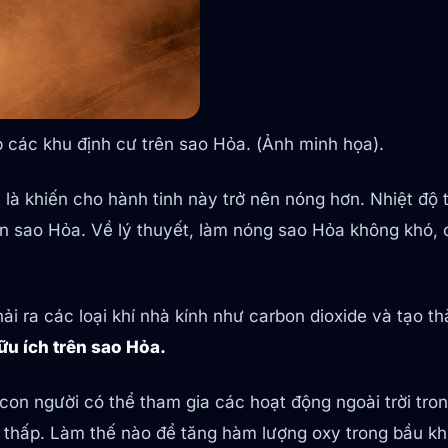
ập các khu định cư trên sao Hỏa. (Ảnh minh họa).
m là khiến cho hành tinh này trở nên nóng hơn. Nhiệt độ
ên sao Hỏa. Về lý thuyết, làm nóng sao Hỏa không khó, 
ải ra các loại khí nhà kính như carbon dioxide và tạo t
hữu ích trên sao Hỏa.
à con người có thể tham gia các hoạt động ngoài trời t
 thấp. Làm thế nào để tăng hàm lượng oxy trong bầu khí 