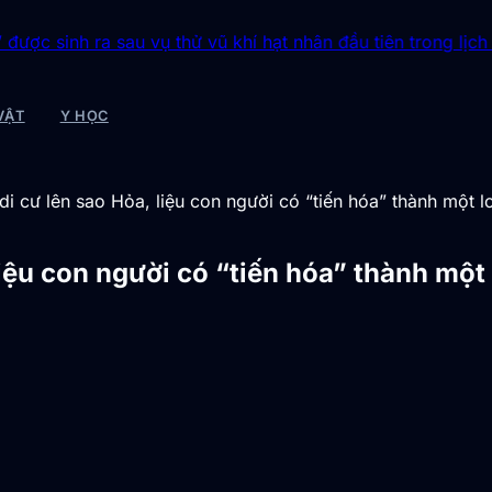
ra sau vụ thử vũ khí hạt nhân đầu tiên trong lịch sử
◆
Bí ẩn t
VẬT
Y HỌC
i cư lên sao Hỏa, liệu con người có “tiến hóa” thành một l
iệu con người có “tiến hóa” thành một 