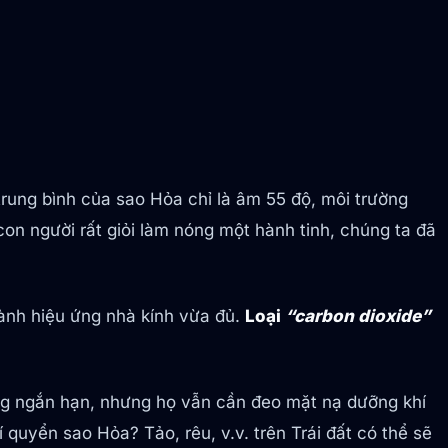
 trung bình của sao Hỏa chỉ là âm 55 độ, môi trường
con người rất giỏi làm nóng một hành tinh, chúng ta đã
hành hiệu ứng nhà kính vừa đủ.
Loại
“carbon dioxide”
rong ngắn hạn, nhưng họ vẫn cần đeo mặt nạ dưỡng khí
quyển sao Hỏa? Tảo, rêu, v.v. trên Trái đất có thể sẽ