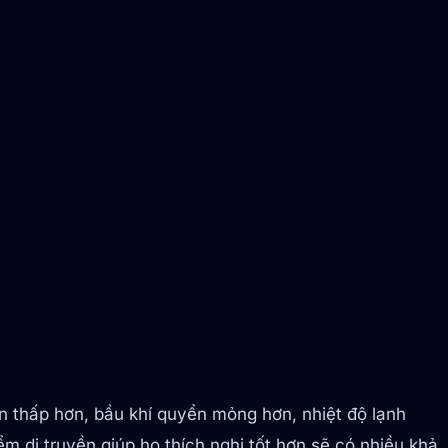
ẫn thấp hơn, bầu khí quyển mỏng hơn, nhiệt độ lạnh
m di truyền giúp họ thích nghi tốt hơn sẽ có nhiều khả