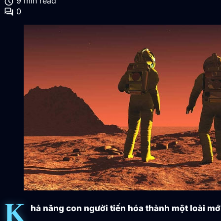
schedule
9 min read
forum
0
K
hả năng con người tiến hóa thành một loài mớ