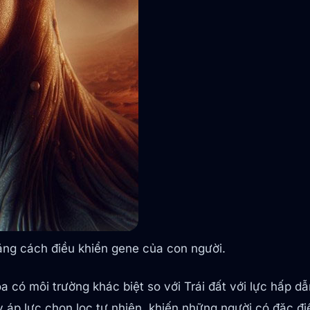
bằng cách điều khiển gene của con người.
a có môi trường khác biệt so với Trái đất với lực hấp d
áp lực chọn lọc tự nhiên, khiến những người có đặc điể