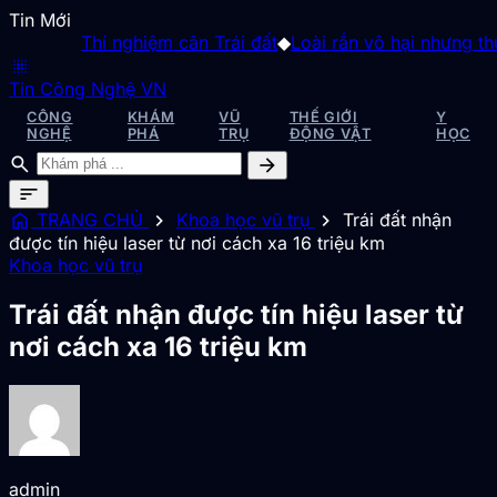
Tin Mới
Thí nghiệm cân Trái đất
◆
Loài rắn vô hại nhưng thườn
blur_on
Tin Công Nghệ VN
CÔNG
KHÁM
VŨ
THẾ GIỚI
Y
NGHỆ
PHÁ
TRỤ
ĐỘNG VẬT
HỌC
search
arrow_forward
sort
home
chevron_right
chevron_right
TRANG CHỦ
Khoa học vũ trụ
Trái đất nhận
được tín hiệu laser từ nơi cách xa 16 triệu km
Khoa học vũ trụ
Trái đất nhận được tín hiệu laser từ
nơi cách xa 16 triệu km
admin