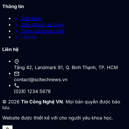
Thông tin
chevron_right
Giới thiệu
chevron_right
Điều khoản sử dụng
chevron_right
Chính sách bảo mật
chevron_right
Liên hệ
Liên hệ
location_on
Tầng 42, Landmark 81, Q. Bình Thạnh, TP. HCM
mail
contact@scitechnews.vn
call
(028) 1234 5678
© 2026
Tin Công Nghệ VN
. Mọi bản quyền được bảo
lưu.
Website được thiết kế với cho người yêu khoa học.