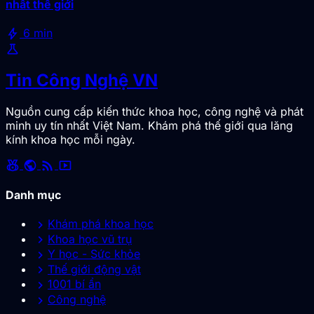
nhất thế giới
bolt
6 min
science
Tin Công Nghệ VN
Nguồn cung cấp kiến thức khoa học, công nghệ và phát
minh uy tín nhất Việt Nam. Khám phá thế giới qua lăng
kính khoa học mỗi ngày.
social_leaderboard
public
rss_feed
smart_display
Danh mục
chevron_right
Khám phá khoa học
chevron_right
Khoa học vũ trụ
chevron_right
Y học - Sức khỏe
chevron_right
Thế giới động vật
chevron_right
1001 bí ẩn
chevron_right
Công nghệ