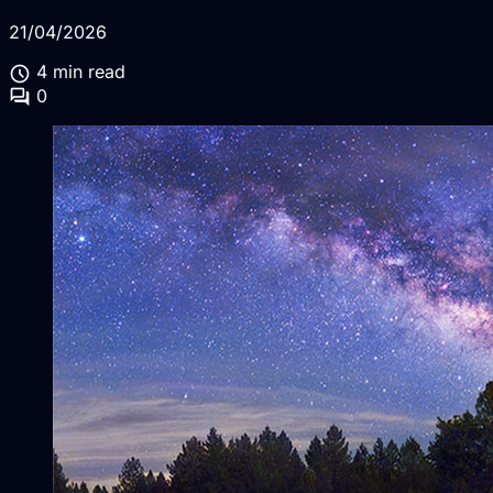
21/04/2026
schedule
4 min read
forum
0