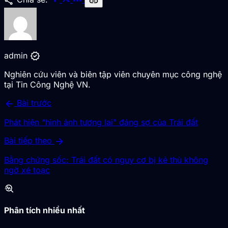
share
link
verified
admin
Nghiên cứu viên và biên tập viên chuyên mục công nghệ
tại Tin Công Nghệ VN.
arrow_back
Bài trước
Phát hiện “hình ảnh tương lai" đáng sợ của Trái đất
arrow_forward
Bài tiếp theo
Bằng chứng sốc: Trái đất có nguy cơ bị kẻ thù không
ngờ xé toạc
troubleshoot
Phân tích nhiều nhất