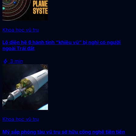
Khoa học vũ trụ
Lộ diện hệ 6 hành tinh “khiêu vũ” bị nghi có người
ngoài Trái đất
bolt
3 min
Khoa học vũ trụ
Mỹ sắp phóng tàu vũ trụ sở hữu công nghệ tiên tiến