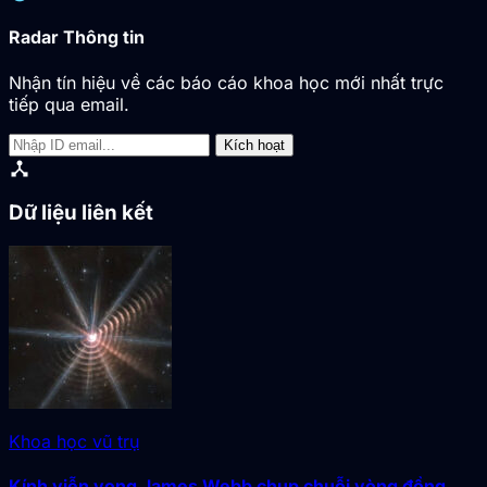
Radar Thông tin
Nhận tín hiệu về các báo cáo khoa học mới nhất trực
tiếp qua email.
Kích hoạt
device_hub
Dữ liệu liên kết
Khoa học vũ trụ
Kính viễn vọng James Webb chụp chuỗi vòng đồng