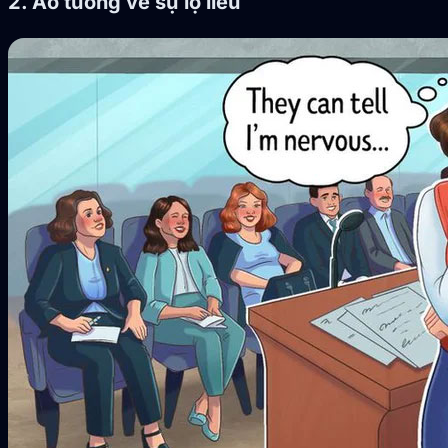
2. Ảo tưởng về sự lộ liễu