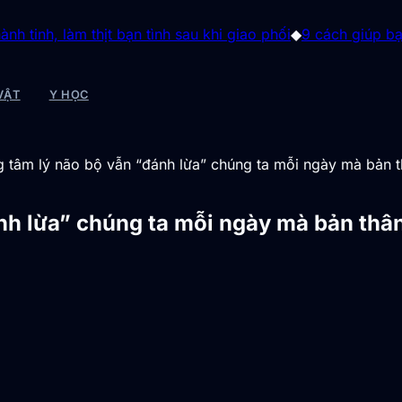
hịt bạn tình sau khi giao phối
◆
9 cách giúp bạn ổn định huy
VẬT
Y HỌC
g tâm lý não bộ vẫn “đánh lừa” chúng ta mỗi ngày mà bản t
nh lừa” chúng ta mỗi ngày mà bản thân