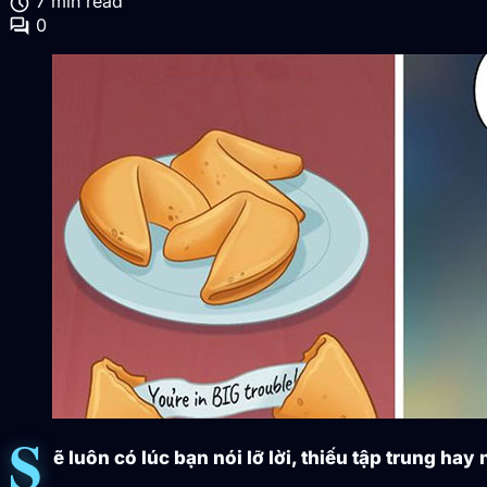
schedule
7 min read
forum
0
S
ẽ luôn có lúc bạn nói lỡ lời, thiếu tập trung h