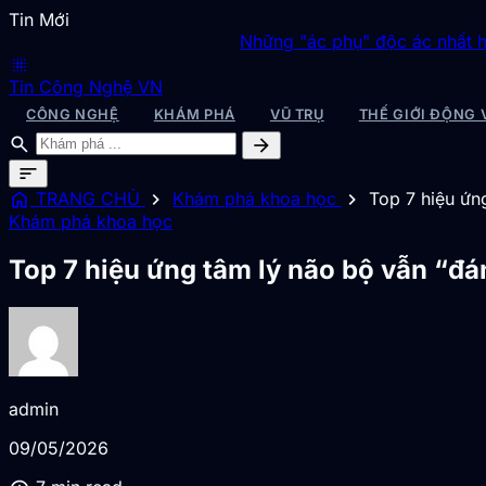
Tin Mới
Những "ác phụ" độc ác nhất hành tinh, làm t
blur_on
Tin Công Nghệ VN
CÔNG NGHỆ
KHÁM PHÁ
VŨ TRỤ
THẾ GIỚI ĐỘNG 
search
arrow_forward
sort
home
chevron_right
chevron_right
TRANG CHỦ
Khám phá khoa học
Top 7 hiệu ứn
Khám phá khoa học
Top 7 hiệu ứng tâm lý não bộ vẫn “đá
admin
09/05/2026