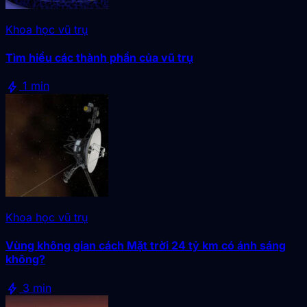
Khoa học vũ trụ
Tìm hiểu các thành phần của vũ trụ
bolt
1 min
Khoa học vũ trụ
Vùng không gian cách Mặt trời 24 tỷ km có ánh sáng
không?
bolt
3 min