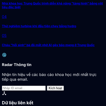
Nhà khoa học Trung Quốc trình diễn khả năng "tàng hình" bằng vật
liệu đặc biệt
04
Thử nghiệm turbine khí đầu tiên chạy bằng hydro
05
Cháu "hồi sinh" bà đã mất nhờ AI gây bão mạng ở Trung Quốc
radar
Radar Thông tin
Nhận tín hiệu về các báo cáo khoa học mới nhất trực
tiếp qua email.
Kích hoạt
device_hub
Dữ liệu liên kết