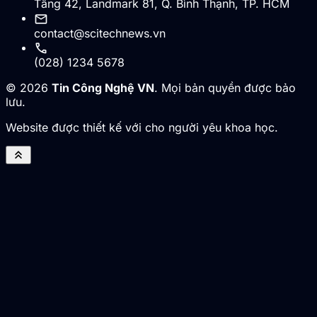
Tầng 42, Landmark 81, Q. Bình Thạnh, TP. HCM
mail
contact@scitechnews.vn
call
(028) 1234 5678
© 2026
Tin Công Nghệ VN
. Mọi bản quyền được bảo
lưu.
Website được thiết kế với cho người yêu khoa học.
keyboard_double_arrow_up