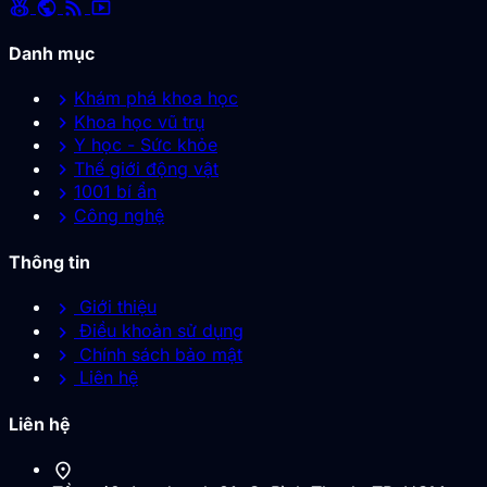
social_leaderboard
public
rss_feed
smart_display
Danh mục
chevron_right
Khám phá khoa học
chevron_right
Khoa học vũ trụ
chevron_right
Y học - Sức khỏe
chevron_right
Thế giới động vật
chevron_right
1001 bí ẩn
chevron_right
Công nghệ
Thông tin
chevron_right
Giới thiệu
chevron_right
Điều khoản sử dụng
chevron_right
Chính sách bảo mật
chevron_right
Liên hệ
Liên hệ
location_on