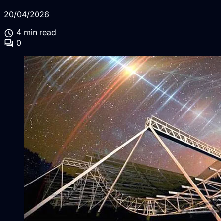
20/04/2026
schedule
4 min read
forum
0