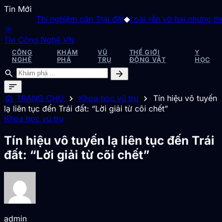
Tin Mới
Thí nghiệm cân Trái đất
◆
Loài rắn vô hại nhưng thườn
blur_on
Tin Công Nghệ VN
CÔNG
KHÁM
VŨ
THẾ GIỚI
Y
NGHỆ
PHÁ
TRỤ
ĐỘNG VẬT
HỌC
search
arrow_forward
sort
home
chevron_right
chevron_right
TRANG CHỦ
Khoa học vũ trụ
Tín hiệu vô tuyến
lạ liên tục đến Trái đất: “Lời giải từ cõi chết”
Khoa học vũ trụ
Tín hiệu vô tuyến lạ liên tục đến Trái
đất: “Lời giải từ cõi chết”
admin