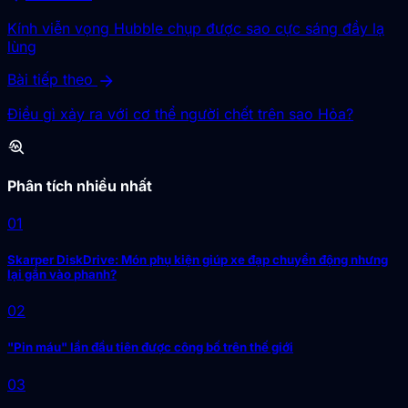
Kính viễn vọng Hubble chụp được sao cực sáng đầy lạ
lùng
arrow_forward
Bài tiếp theo
Điều gì xảy ra với cơ thể người chết trên sao Hỏa?
troubleshoot
Phân tích nhiều nhất
01
Skarper DiskDrive: Món phụ kiện giúp xe đạp chuyển động nhưng
lại gắn vào phanh?
02
"Pin máu" lần đầu tiên được công bố trên thế giới
03