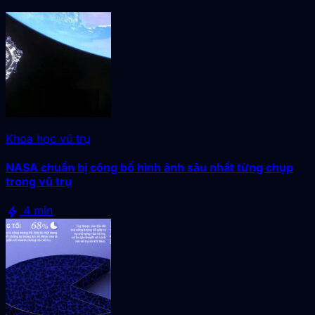
Khoa học vũ trụ
NASA chuẩn bị công bố hình ảnh sâu nhất từng chụp
trong vũ trụ
bolt
4 min