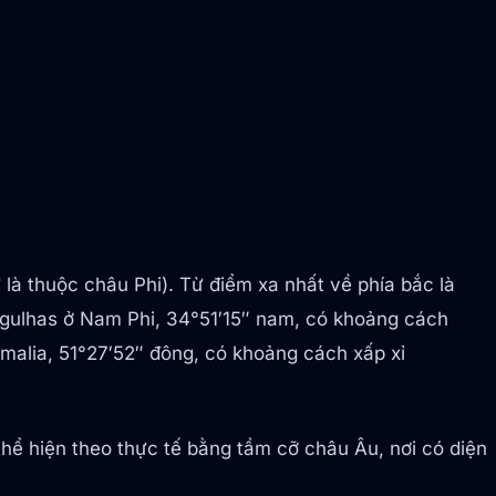
là thuộc châu Phi). Từ điểm xa nhất về phía bắc là
 Agulhas ở Nam Phi, 34°51′15″ nam, có khoảng cách
malia, 51°27′52″ đông, có khoảng cách xấp xỉ
hể hiện theo thực tế bằng tầm cỡ châu Âu, nơi có diện