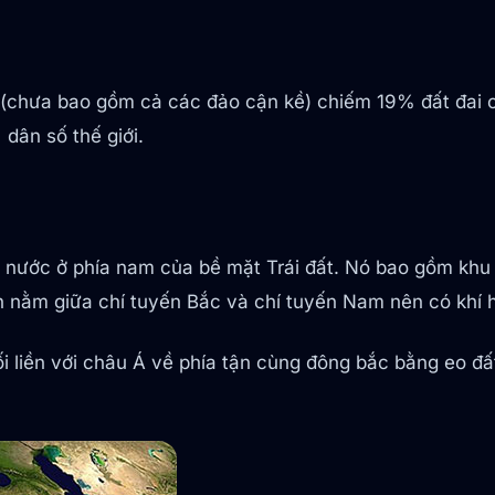
 (chưa bao gồm cả các đảo cận kề) chiếm 19% đất đai củ
dân số thế giới.
ặt nước ở phía nam của bề mặt Trái đất. Nó bao gồm kh
ích nằm giữa chí tuyến Bắc và chí tuyến Nam nên có kh
ối liền với châu Á về phía tận cùng đông bắc bằng eo đấ