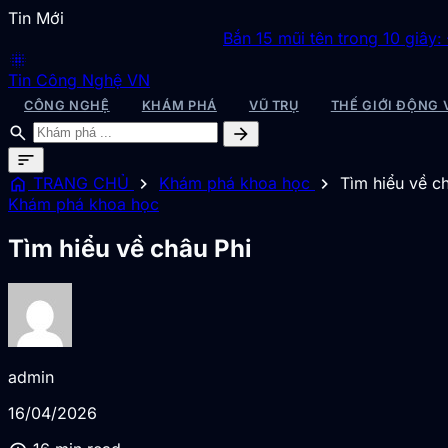
Tin Mới
Bắn 15 mũi tên trong 10 giây: Đây là v
blur_on
Tin Công Nghệ VN
CÔNG NGHỆ
KHÁM PHÁ
VŨ TRỤ
THẾ GIỚI ĐỘNG 
search
arrow_forward
sort
home
chevron_right
chevron_right
TRANG CHỦ
Khám phá khoa học
Tìm hiểu về c
Khám phá khoa học
Tìm hiểu về châu Phi
admin
16/04/2026