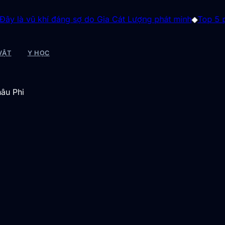
ũ khí đáng sợ do Gia Cát Lượng phát minh
◆
Top 5 phát minh 
VẬT
Y HỌC
hâu Phi