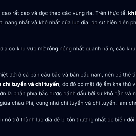
ộ cao rất cao và dọc theo các vùng rìa. Trên thực tế,
khí
i nắng nhất và khô nhất của lục địa, do sự hiện diện ph
ục địa có khu vực mở rộng nóng nhất quanh năm, các khu
nhiệt đới ở cả bán cầu bắc và bán cầu nam, nên có thể t
a chí tuyến và chí tuyến
, do đó có mật độ ẩm khá thú v
ớn là phần phía bắc được đánh dấu bởi sự khô cằn và nh
iữa châu Phi, cũng như chí tuyến và chí tuyến, làm cho 
 nó trở thành lục địa dễ bị tổn thương nhất do biến đổi 