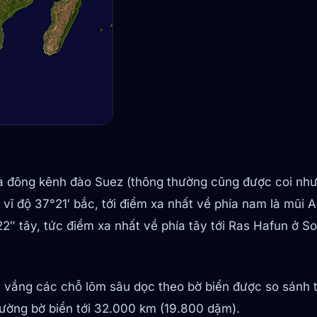
a đông kênh đào Suez (thông thường cũng được coi như 
 vĩ độ 37°21′ bắc, tới điểm xa nhất về phía nam là mũi
″ tây, tức điểm xa nhất về phía tây tới Ras Hafun ở So
u vắng các chỗ lõm sâu dọc theo bờ biển được so sánh t
đường bờ biển tới 32.000 km (19.800 dặm).