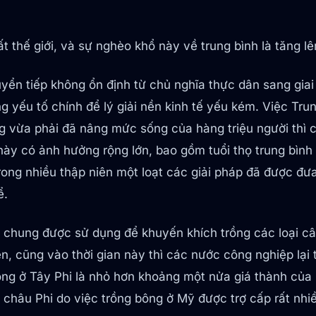
 thế giới, và sự nghèo khổ này về trung bình là tăng lê
uyển tiếp không ổn định từ chủ nghĩa thực dân sang giai
yếu tố chính để lý giải nền kinh tế yếu kém. Việc Tru
ừa phải đã nâng mức sống của hàng triệu người thì châu
này có ảnh hưởng rộng lớn, bao gồm tuổi thọ trung bình
rong nhiều thập niên một loạt các giải pháp đã được đư
ể.
i chung được sử dụng để khuyến khích trồng các loại c
n, cũng vào thời gian này thì các nước công nghiệp lại
rồng ở Tây Phi là nhỏ hơn khoảng một nửa giá thành của
 châu Phi do việc trồng bông ở Mỹ được trợ cấp rất nhi