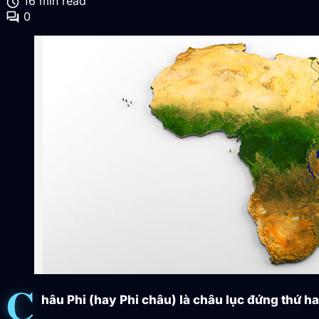
schedule
16 min read
forum
0
C
hâu Phi (hay Phi châu) là châu lục đứng thứ hai