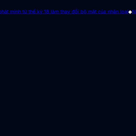
từ thế kỷ 18 làm thay đổi bộ mặt của nhân loại
◆
Những "ác p