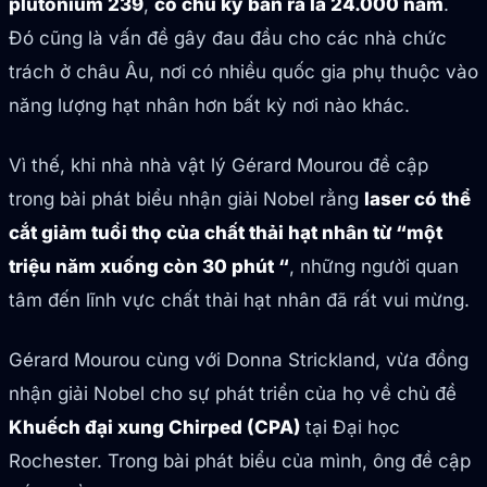
plutonium 239
,
có chu kỳ bán rã là 24.000 năm
.
Đó cũng là vấn đề gây đau đầu cho các nhà chức
trách ở châu Âu, nơi có nhiều quốc gia phụ thuộc vào
năng lượng hạt nhân hơn bất kỳ nơi nào khác.
Vì thế, khi nhà nhà vật lý Gérard Mourou đề cập
trong bài phát biểu nhận giải Nobel rằng
laser có thể
cắt giảm tuổi thọ của chất thải hạt nhân từ “một
triệu năm xuống còn 30 phút “
, những người quan
tâm đến lĩnh vực chất thải hạt nhân đã rất vui mừng.
Gérard Mourou cùng với Donna Strickland, vừa đồng
nhận giải Nobel cho sự phát triển của họ về chủ đề
Khuếch đại xung Chirped (CPA)
tại Đại học
Rochester. Trong bài phát biểu của mình, ông đề cập