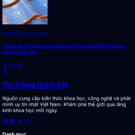
Khám phá khoa học
Trung Quốc phát triển thành công pin Mặt trời mỏng
hơn tờ giấy A4
bolt
3 min
science
Tin Công Nghệ VN
Nguồn cung cấp kiến thức khoa học, công nghệ và phát
minh uy tín nhất Việt Nam. Khám phá thế giới qua lăng
kính khoa học mỗi ngày.
social_leaderboard
public
rss_feed
smart_display
Danh mục