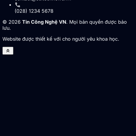
call
(028) 1234 5678
© 2026
Tin Công Nghệ VN
. Mọi bản quyền được bảo
lưu.
Website được thiết kế với cho người yêu khoa học.
keyboard_double_arrow_up