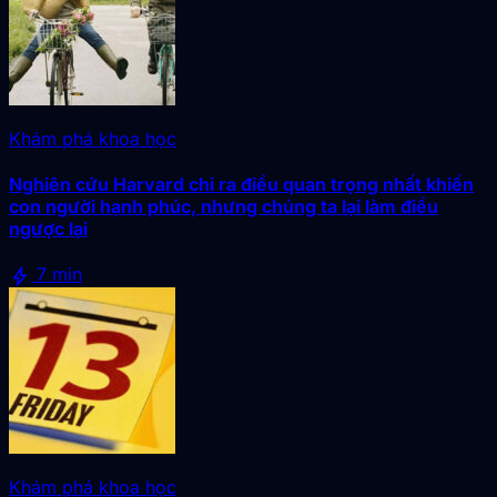
Khám phá khoa học
Nghiên cứu Harvard chỉ ra điều quan trọng nhất khiến
con người hạnh phúc, nhưng chúng ta lại làm điều
ngược lại
bolt
7 min
Khám phá khoa học