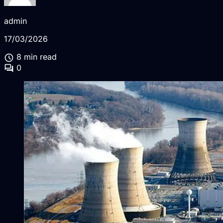
admin
17/03/2026
schedule
8 min read
forum
0