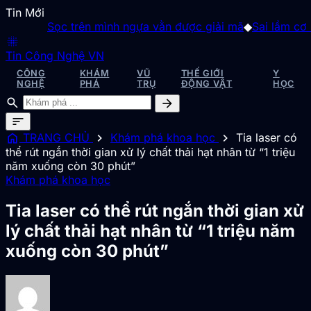
Tin Mới
Sọc trên mình ngựa vằn được giải mã
◆
Sai lầm cơ bản 
blur_on
Tin Công Nghệ VN
CÔNG
KHÁM
VŨ
THẾ GIỚI
Y
NGHỆ
PHÁ
TRỤ
ĐỘNG VẬT
HỌC
search
arrow_forward
sort
home
chevron_right
chevron_right
TRANG CHỦ
Khám phá khoa học
Tia laser có
thể rút ngắn thời gian xử lý chất thải hạt nhân từ “1 triệu
năm xuống còn 30 phút”
Khám phá khoa học
Tia laser có thể rút ngắn thời gian xử
lý chất thải hạt nhân từ “1 triệu năm
xuống còn 30 phút”