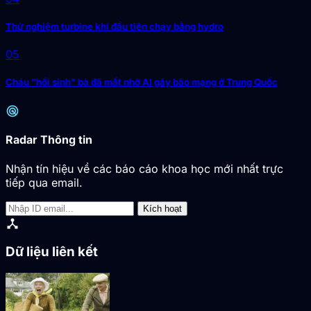
Thử nghiệm turbine khí đầu tiên chạy bằng hydro
05
Cháu "hồi sinh" bà đã mất nhờ AI gây bão mạng ở Trung Quốc
radar
Radar Thông tin
Nhận tín hiệu về các báo cáo khoa học mới nhất trực
tiếp qua email.
Kích hoạt
device_hub
Dữ liệu liên kết