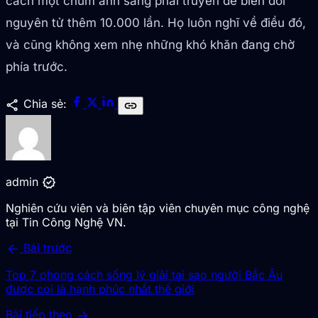
cách một chùm ánh sáng phải truyền để biến đổi
nguyên tử thêm 10.000 lần. Họ luôn nghĩ về điều đó,
và cũng không xem nhẹ những khó khăn đang chờ
phía trước.
share
Chia sẻ:
link
verified
admin
Nghiên cứu viên và biên tập viên chuyên mục công nghệ
tại Tin Công Nghệ VN.
arrow_back
Bài trước
Top 7 phong cách sống lý giải tại sao người Bắc Âu
được coi là hạnh phúc nhất thế giới
arrow_forward
Bài tiếp theo