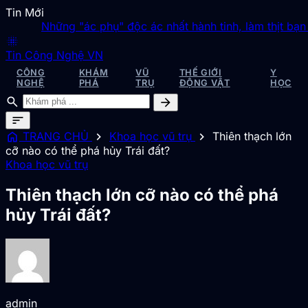
Tin Mới
Những "ác phụ" độc ác nhất hành tinh, làm thịt bạn tìn
blur_on
Tin Công Nghệ VN
CÔNG
KHÁM
VŨ
THẾ GIỚI
Y
NGHỆ
PHÁ
TRỤ
ĐỘNG VẬT
HỌC
search
arrow_forward
sort
home
chevron_right
chevron_right
TRANG CHỦ
Khoa học vũ trụ
Thiên thạch lớn
cỡ nào có thể phá hủy Trái đất?
Khoa học vũ trụ
Thiên thạch lớn cỡ nào có thể phá
hủy Trái đất?
admin