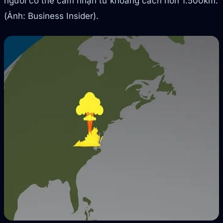
người có thể cảm nhận từ khoảng cách hơn 1.500km.
(Ảnh: Business Insider).