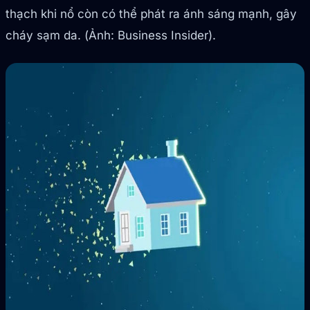
thạch khi nổ còn có thể phát ra ánh sáng mạnh, gây
cháy sạm da. (Ảnh: Business Insider).