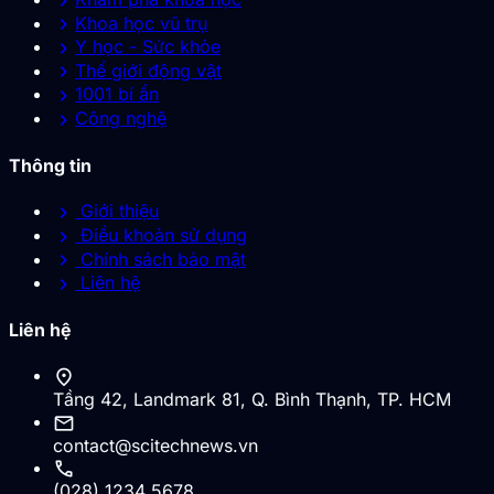
chevron_right
chevron_right
Khoa học vũ trụ
chevron_right
Y học - Sức khỏe
chevron_right
Thế giới động vật
chevron_right
1001 bí ẩn
chevron_right
Công nghệ
Thông tin
chevron_right
Giới thiệu
chevron_right
Điều khoản sử dụng
chevron_right
Chính sách bảo mật
chevron_right
Liên hệ
Liên hệ
location_on
Tầng 42, Landmark 81, Q. Bình Thạnh, TP. HCM
mail
contact@scitechnews.vn
call
(028) 1234 5678