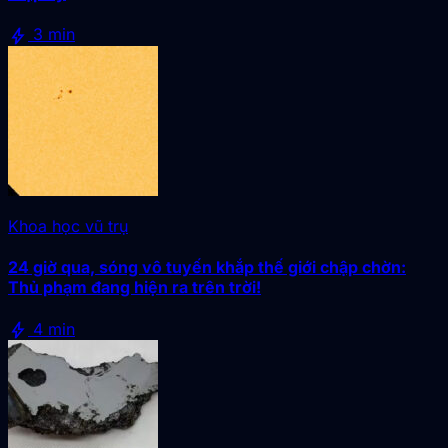
bolt
3 min
Khoa học vũ trụ
24 giờ qua, sóng vô tuyến khắp thế giới chập chờn:
Thủ phạm đang hiện ra trên trời!
bolt
4 min