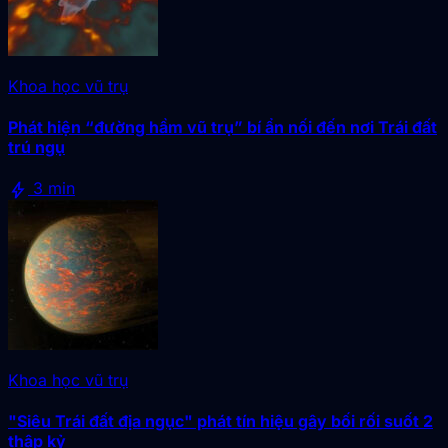
Khoa học vũ trụ
Phát hiện “đường hầm vũ trụ” bí ẩn nối đến nơi Trái đất
trú ngụ
bolt
3 min
Khoa học vũ trụ
"Siêu Trái đất địa ngục" phát tín hiệu gây bối rối suốt 2
thập kỷ