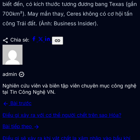
biết đến, có kích thước tương đương bang Texas (gần
700km²). May mắn thay, Ceres không có cơ hội tấn
công Trái đất. (Ảnh: Business Insider).
share
Chia sẻ:
link
verified
admin
Nghiên cứu viên và biên tập viên chuyên mục công nghệ
tại Tin Công Nghệ VN.
arrow_back
Bài trước
Điều gì xảy ra với cơ thể người chết trên sao Hỏa?
arrow_forward
Bài tiếp theo
Điều gì sẽ xảy ra khi vật chất lạ xâm nhập vào bầu khí