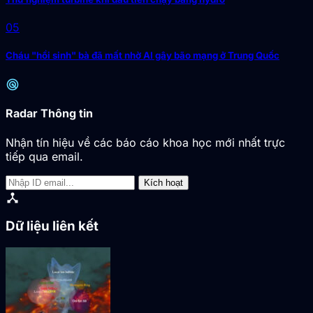
05
Cháu "hồi sinh" bà đã mất nhờ AI gây bão mạng ở Trung Quốc
radar
Radar Thông tin
Nhận tín hiệu về các báo cáo khoa học mới nhất trực
tiếp qua email.
Kích hoạt
device_hub
Dữ liệu liên kết