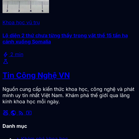
Khoa học vũ trụ
Lộ diện 2 thứ chưa từng thấy trong vật thể 15 tấn hạ
cánh xuống Somalia
bolt
2 min
science
Tin Công Nghệ VN
Nguồn cung cấp kiến thức khoa học, công nghệ và phát
minh uy tín nhất Việt Nam. Khám phá thế giới qua lăng
kính khoa học mỗi ngày.
social_leaderboard
public
rss_feed
smart_display
Danh mục
Khám phá khoa học