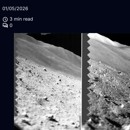
01/05/2026
schedule
3 min read
forum
0