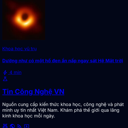
Khoa học vũ trụ
Dường như có một hố đen ẩn nấp ngay sát Hệ Mặt trời
bolt
4 min
science
Tin Công Nghệ VN
Nguồn cung cấp kiến thức khoa học, công nghệ và phát
minh uy tín nhất Việt Nam. Khám phá thế giới qua lăng
kính khoa học mỗi ngày.
social_leaderboard
public
rss_feed
smart_display