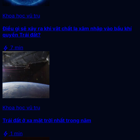
Khoa học vũ trụ
Điều gì sẽ xảy ra khi vật chất lạ xâm nhập vào bầu khí
quyển Trái đất?
bolt
7 min
Khoa học vũ trụ
Trái đất ở xa mặt trời nhất trong năm
bolt
1 min