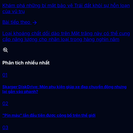
Khám phá những bí mật bảo vệ Trái đất khỏi sự hỗn loạn
của vũ trụ
arrow_forward
Bài tiếp theo
Loại khoáng chất dồi dào trên Mặt trăng này có thể cung
cấp năng lượng cho nhân loại trong hàng nghìn năm
troubleshoot
Phân tích nhiều nhất
01
Skarper DiskDrive: Món phụ kiện giúp xe đạp chuyển động nhưng
lại gắn vào phanh?
02
"Pin máu" lần đầu tiên được công bố trên thế giới
03