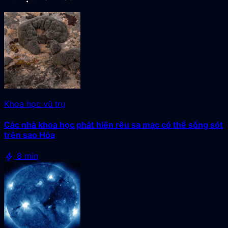
Khoa học vũ trụ
Các nhà khoa học phát hiện rêu sa mạc có thể sống sót
trên sao Hỏa
bolt
8 min