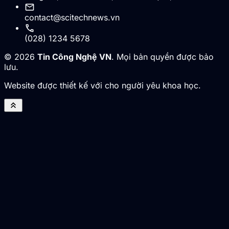
mail
contact@scitechnews.vn
call
(028) 1234 5678
© 2026
Tin Công Nghệ VN
. Mọi bản quyền được bảo
lưu.
Website được thiết kế với cho người yêu khoa học.
keyboard_double_arrow_up