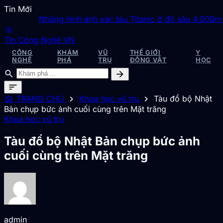
Tin Mới
Những hình ảnh xác tàu Titanic ở độ sâu 4.000m dư
blur_on
Tin Công Nghệ VN
CÔNG
KHÁM
VŨ
THẾ GIỚI
Y
NGHỆ
PHÁ
TRỤ
ĐỘNG VẬT
HỌC
search
arrow_forward
sort
home
chevron_right
chevron_right
TRANG CHỦ
Khoa học vũ trụ
Tàu đổ bộ Nhật
Bản chụp bức ảnh cuối cùng trên Mặt trăng
Khoa học vũ trụ
Tàu đổ bộ Nhật Bản chụp bức ảnh
cuối cùng trên Mặt trăng
admin