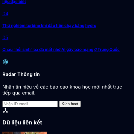
liệu đặc biệt
04
Thử nghiệm turbine khí đầu tiên chạy bằng hydro
05
Cháu "hồi sinh" bà đã mất nhờ AI gây bão mạng ở Trung Quốc
radar
Radar Thông tin
Nhận tín hiệu về các báo cáo khoa học mới nhất trực
tiếp qua email.
Kích hoạt
device_hub
Dữ liệu liên kết