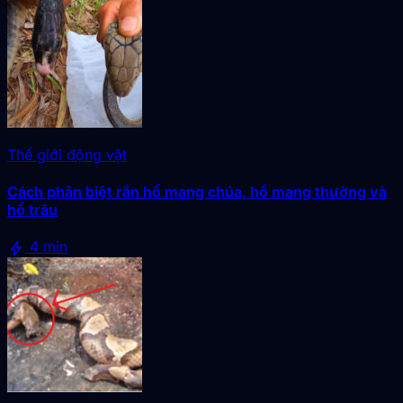
Thế giới động vật
Cách phân biệt rắn hổ mang chúa, hổ mang thường và
hổ trâu
bolt
4 min