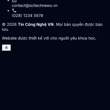
mail
contact@scitechnews.vn
call
(028) 1234 5678
© 2026
Tin Công Nghệ VN
. Mọi bản quyền được bảo
lưu.
Website được thiết kế với cho người yêu khoa học.
keyboard_double_arrow_up