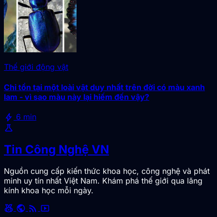
Thế giới động vật
Chỉ tồn tại một loài vật duy nhất trên đời có màu xanh
lam - vì sao màu này lại hiếm đến vậy?
bolt
6 min
science
Tin Công Nghệ VN
Nguồn cung cấp kiến thức khoa học, công nghệ và phát
minh uy tín nhất Việt Nam. Khám phá thế giới qua lăng
kính khoa học mỗi ngày.
social_leaderboard
public
rss_feed
smart_display