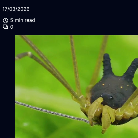
17/03/2026
schedule
5 min read
forum
0