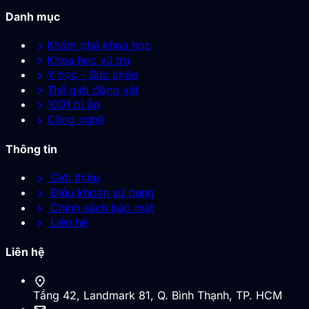
Danh mục
chevron_right
Khám phá khoa học
chevron_right
Khoa học vũ trụ
chevron_right
Y học - Sức khỏe
chevron_right
Thế giới động vật
chevron_right
1001 bí ẩn
chevron_right
Công nghệ
Thông tin
chevron_right
Giới thiệu
chevron_right
Điều khoản sử dụng
chevron_right
Chính sách bảo mật
chevron_right
Liên hệ
Liên hệ
location_on
Tầng 42, Landmark 81, Q. Bình Thạnh, TP. HCM