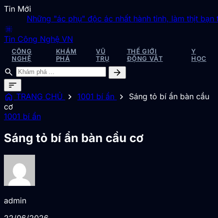
Tin Mới
Những "ác phụ" độc ác nhất hành tinh, làm thịt bạn tình s
blur_on
Tin Công Nghệ VN
CÔNG
KHÁM
VŨ
THẾ GIỚI
Y
NGHỆ
PHÁ
TRỤ
ĐỘNG VẬT
HỌC
search
arrow_forward
sort
home
chevron_right
chevron_right
TRANG CHỦ
1001 bí ẩn
Sáng tỏ bí ẩn bàn cầu
cơ
1001 bí ẩn
Sáng tỏ bí ẩn bàn cầu cơ
admin