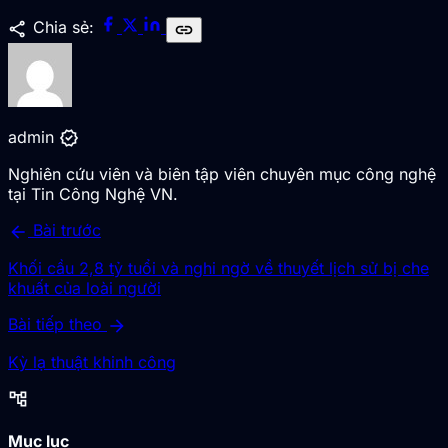
share
Chia sẻ:
link
verified
admin
Nghiên cứu viên và biên tập viên chuyên mục công nghệ
tại Tin Công Nghệ VN.
arrow_back
Bài trước
Khối cầu 2,8 tỷ tuổi và nghi ngờ về thuyết lịch sử bị che
khuất của loài người
arrow_forward
Bài tiếp theo
Kỳ lạ thuật khinh công
account_tree
Mục lục