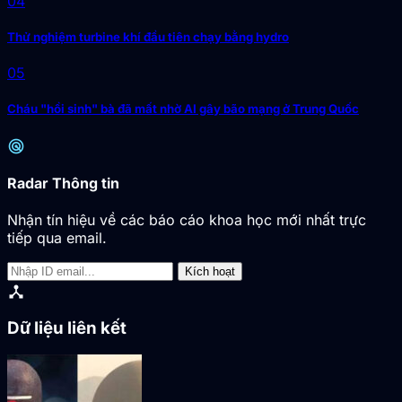
04
Thử nghiệm turbine khí đầu tiên chạy bằng hydro
05
Cháu "hồi sinh" bà đã mất nhờ AI gây bão mạng ở Trung Quốc
radar
Radar Thông tin
Nhận tín hiệu về các báo cáo khoa học mới nhất trực
tiếp qua email.
Kích hoạt
device_hub
Dữ liệu liên kết