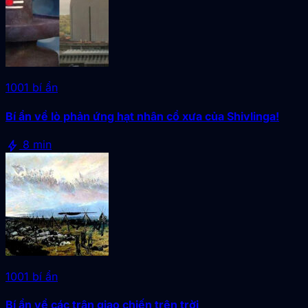
1001 bí ẩn
Bí ẩn về lò phản ứng hạt nhân cổ xưa của Shivlinga!
bolt
8 min
1001 bí ẩn
Bí ẩn về các trận giao chiến trên trời