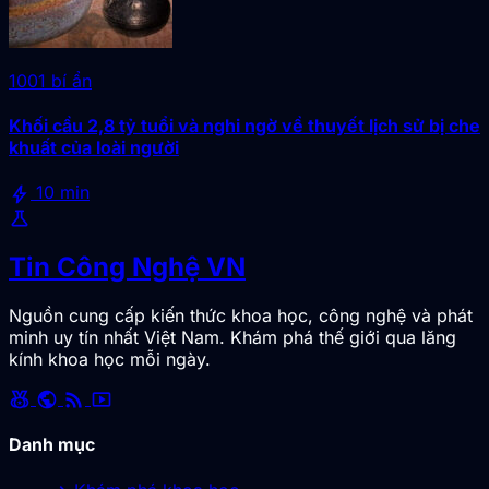
1001 bí ẩn
Khối cầu 2,8 tỷ tuổi và nghi ngờ về thuyết lịch sử bị che
khuất của loài người
bolt
10 min
science
Tin Công Nghệ VN
Nguồn cung cấp kiến thức khoa học, công nghệ và phát
minh uy tín nhất Việt Nam. Khám phá thế giới qua lăng
kính khoa học mỗi ngày.
social_leaderboard
public
rss_feed
smart_display
Danh mục