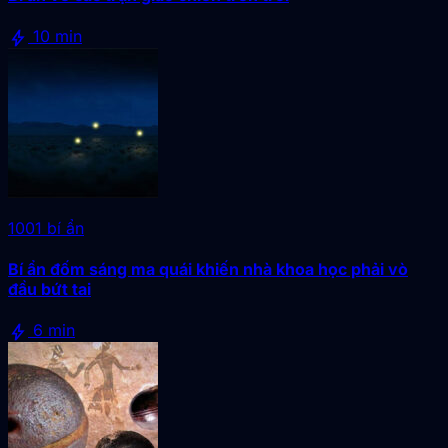
bolt
10 min
1001 bí ẩn
Bí ẩn đốm sáng ma quái khiến nhà khoa học phải vò
đầu bứt tai
bolt
6 min