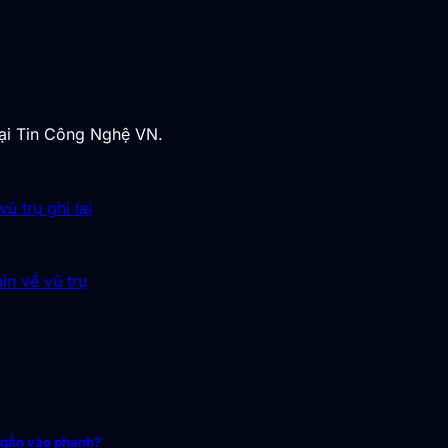
tại Tin Công Nghệ VN.
 trụ ghi lại
ìn về vũ trụ
 gắn vào phanh?