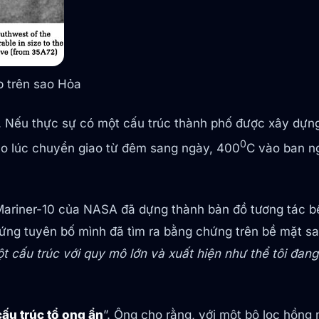
p trên sao Hỏa
. Nếu thực sự có một cấu trúc thành phố được xây dựng 
0
o lúc chuyển giao từ đêm sang ngày, 400
C vào ban n
Mariner-10 của NASA đã dựng thành bản đồ tương tác b
ứng tuyên bố mình đã tìm ra bằng chứng trên bề mặt sa
ột cấu trúc với quy mô lớn và xuất hiện như thể tôi đan
ấu trúc tổ ong ẩn
”. Ông cho rằng, với một bộ lọc hồng 