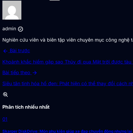
verified
admin
Nghiên cứu viên và biên tập viên chuyên mục công nghệ 
arrow_back
Bài trước
Khoảnh khắc hiếm gặp sao Thủy đi qua Mặt trời được tàu vũ
arrow_forward
Bài tiếp theo
Siêu tân tinh hóa hố đen: Phát hiện có thể thay đổi cách nh
troubleshoot
Phân tích nhiều nhất
01
Skarper DiskDrive: Món phụ kiện giúp xe đạp chuyển động nhưng lại