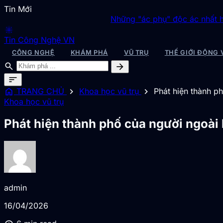
Tin Mới
Những "ác phụ" độc ác nhất hành tinh, là
blur_on
Tin Công Nghệ VN
CÔNG NGHỆ
KHÁM PHÁ
VŨ TRỤ
THẾ GIỚI ĐỘNG 
search
arrow_forward
sort
home
chevron_right
chevron_right
TRANG CHỦ
Khoa học vũ trụ
Phát hiện thành p
Khoa học vũ trụ
Phát hiện thành phố của người ngoài 
admin
16/04/2026