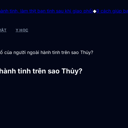
m thịt bạn tình sau khi giao phối
◆
9 cách giúp bạn ổn định
VẬT
Y HỌC
hố của người ngoài hành tinh trên sao Thủy?
hành tinh trên sao Thủy?