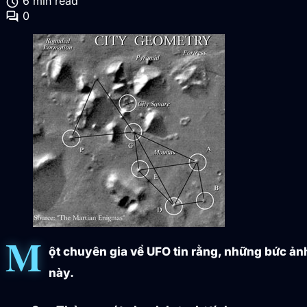
schedule
6 min read
forum
0
M
ột chuyên gia về UFO tin rằng, những bức ản
này.