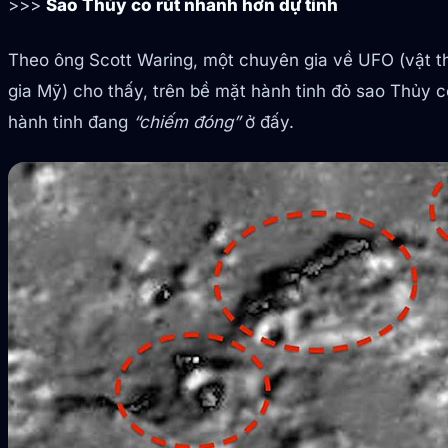
>>>
Sao Thủy co rút nhanh hơn dự tính
Theo ông Scott Waring, một chuyên gia về UFO (vật t
gia Mỹ) cho thấy, trên bề mặt hành tinh đỏ sao Thủy c
hành tinh đang
“chiếm đóng”
ở đấy.