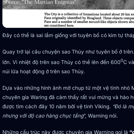
Đây có thể là sai lầm giống với tuyên bố có kim tự thá
Quay trở lại câu chuyện sao Thủy như tuyên bố ở trên
0
lớn. Vì nhiệt độ trên sao Thủy có thể lên đến 600
C và
núi lửa hoạt động ở trên sao Thủy.
Dựa vào những hình ảnh mờ chụp từ một vệ tinh nhỏ 
chuyên gia Waring đã cảm thấy rất vui mừng và hào h
được tìm cách đây 10 năm bởi vệ tinh Viking.
“Đó là m
nhưng với độ cao hàng chục tầng
”, Warning nói.
Những cấu trúc này được chuyên gia Warning gọi là
“c