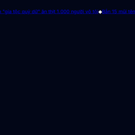
ỷ dữ" ăn thịt 1.000 người vô tội
◆
Bắn 15 mũi tên trong 10 g