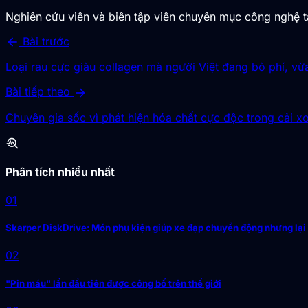
Nghiên cứu viên và biên tập viên chuyên mục công nghệ 
arrow_back
Bài trước
Loại rau cực giàu collagen mà người Việt đang bỏ phí, vừa
arrow_forward
Bài tiếp theo
Chuyên gia sốc vì phát hiện hóa chất cực độc trong cải x
troubleshoot
Phân tích nhiều nhất
01
Skarper DiskDrive: Món phụ kiện giúp xe đạp chuyển động nhưng lại
02
"Pin máu" lần đầu tiên được công bố trên thế giới