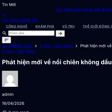
Tin Mới
Sọc trên mình ngựa vằn được giải mã
◆
Sa
blur_on
Tin Công Nghệ VN
CÔNG NGHỆ
KHÁM PHÁ
VŨ TRỤ
THẾ GIỚI ĐỘNG 
search
arrow_forward
sort
home
chevron_right
chevron_right
TRANG CHỦ
Y học - Sức khỏe
Phát hiện mới về
Y học - Sức khỏe
Phát hiện mới về nồi chiên không dầu
admin
16/04/2026