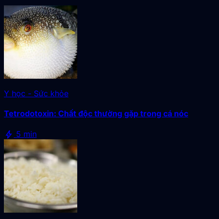
Y học - Sức khỏe
Tetrodotoxin: Chất độc thường gặp trong cá nóc
bolt
5 min