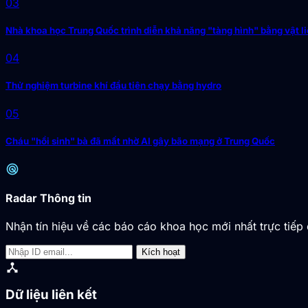
03
Nhà khoa học Trung Quốc trình diễn khả năng "tàng hình" bằng vật li
04
Thử nghiệm turbine khí đầu tiên chạy bằng hydro
05
Cháu "hồi sinh" bà đã mất nhờ AI gây bão mạng ở Trung Quốc
radar
Radar Thông tin
Nhận tín hiệu về các báo cáo khoa học mới nhất trực tiếp 
Kích hoạt
device_hub
Dữ liệu liên kết