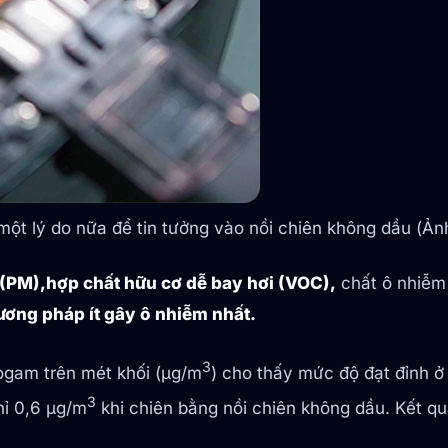
ột lý do nữa để tin tưởng vào nồi chiên không dầu (Ảnh
 (PM),
hợp chất hữu cơ dễ bay hơi (VOC),
chất ô nhiễm
ương pháp ít gây ô nhiễm nhất.
3
ogam trên mét khối (μg/m
) cho thấy mức độ đạt đỉnh 
3
hỉ 0,6 μg/m
khi chiên bằng nồi chiên không dầu. Kết qu