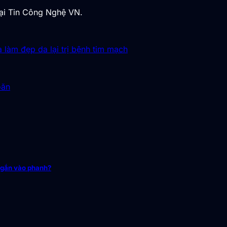
tại Tin Công Nghệ VN.
 làm đẹp da lại trị bệnh tim mạch
oăn
 gắn vào phanh?