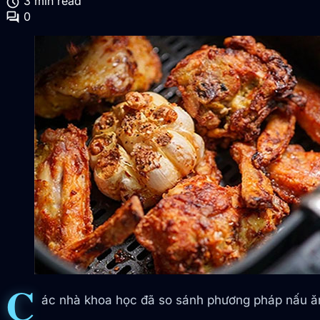
schedule
3 min read
forum
0
C
ác nhà khoa học đã so sánh phương pháp nấu ăn 