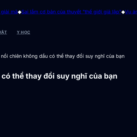
i lầm cơ bản của thuyết "thế giới giả lập"
◆
Vụ án "gia tộc qu
VẬT
Y HỌC
 nồi chiên không dầu có thể thay đổi suy nghĩ của bạn
 có thể thay đổi suy nghĩ của bạn