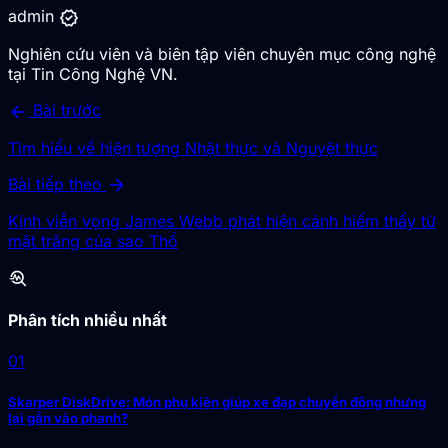
verified
admin
Nghiên cứu viên và biên tập viên chuyên mục công nghệ
tại Tin Công Nghệ VN.
arrow_back
Bài trước
Tìm hiểu về hiện tượng Nhật thực và Nguyệt thực
arrow_forward
Bài tiếp theo
Kính viễn vọng James Webb phát hiện cảnh hiếm thấy từ
mặt trăng của sao Thổ
troubleshoot
Phân tích nhiều nhất
01
Skarper DiskDrive: Món phụ kiện giúp xe đạp chuyển động nhưng
lại gắn vào phanh?