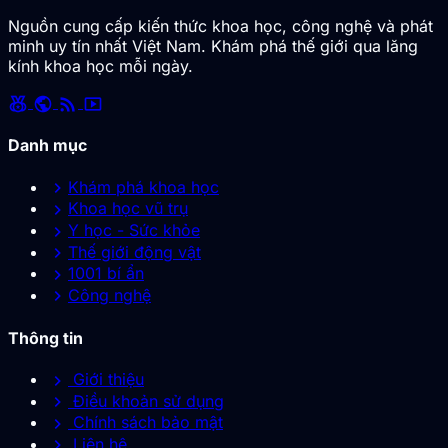
Nguồn cung cấp kiến thức khoa học, công nghệ và phát
minh uy tín nhất Việt Nam. Khám phá thế giới qua lăng
kính khoa học mỗi ngày.
social_leaderboard
public
rss_feed
smart_display
Danh mục
chevron_right
Khám phá khoa học
chevron_right
Khoa học vũ trụ
chevron_right
Y học - Sức khỏe
chevron_right
Thế giới động vật
chevron_right
1001 bí ẩn
chevron_right
Công nghệ
Thông tin
chevron_right
Giới thiệu
chevron_right
Điều khoản sử dụng
chevron_right
Chính sách bảo mật
chevron_right
Liên hệ