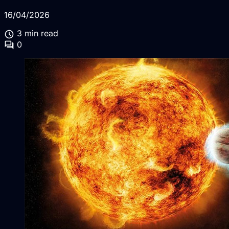
16/04/2026
schedule
3 min read
forum
0