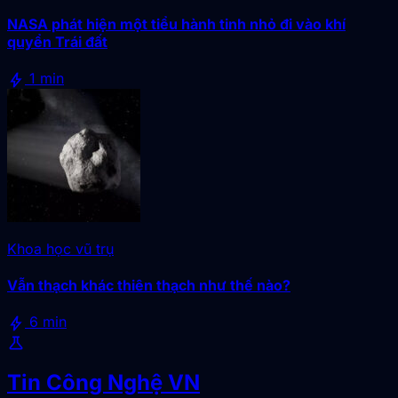
NASA phát hiện một tiểu hành tinh nhỏ đi vào khí
quyển Trái đất
bolt
1 min
Khoa học vũ trụ
Vẫn thạch khác thiên thạch như thế nào?
bolt
6 min
science
Tin Công Nghệ VN