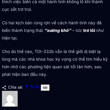
thích việc biến cả một hành tinh khổng lồ khí thành
cục sắt trơ trọi.
Có hai kịch bản rùng rợn về cách hành tinh này đã
biến thành trạng thái
“xương khô”
– tức
trơ lõi
như
hiện tại.
Cho dù thế nào, TOI-332b vẫn là thế giới dị biệt lạ
lùng mà các nhà khoa học kỳ vọng có thể tìm hiểu kỹ
hơn nhờ các phương tiện quan sát tối tân hơn, sau
phát hiện ban đầu này.
share
Chia sẻ:
link