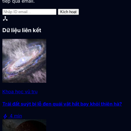
tiếp qua email.
Kích hoạt
device_hub
Dữ liệu liên kết
Khoa học vũ trụ
Trái đất suýt bị lỗ đen quái vật hất bay khỏi thiên hà?
bolt
4 min