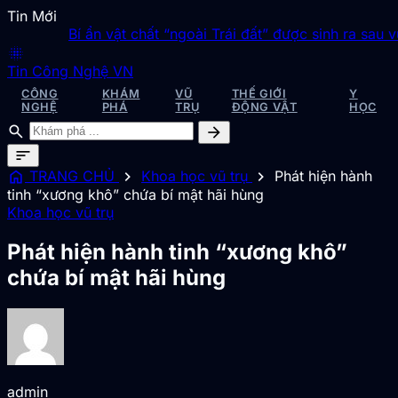
Tin Mới
Bí ẩn vật chất “ngoài Trái đất” được sinh ra sau vụ t
blur_on
Tin Công Nghệ VN
CÔNG
KHÁM
VŨ
THẾ GIỚI
Y
NGHỆ
PHÁ
TRỤ
ĐỘNG VẬT
HỌC
search
arrow_forward
sort
home
chevron_right
chevron_right
TRANG CHỦ
Khoa học vũ trụ
Phát hiện hành
tinh “xương khô” chứa bí mật hãi hùng
Khoa học vũ trụ
Phát hiện hành tinh “xương khô”
chứa bí mật hãi hùng
admin