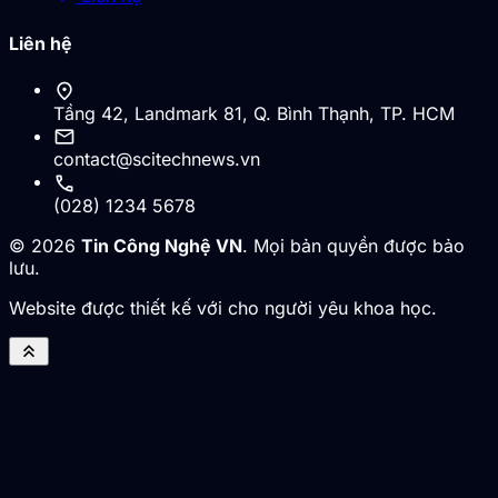
Liên hệ
location_on
Tầng 42, Landmark 81, Q. Bình Thạnh, TP. HCM
mail
contact@scitechnews.vn
call
(028) 1234 5678
© 2026
Tin Công Nghệ VN
. Mọi bản quyền được bảo
lưu.
Website được thiết kế với cho người yêu khoa học.
keyboard_double_arrow_up