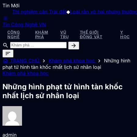
Tin Mới
nghiệm cân Trái đất
◆
Loài rắn vô hại nhưng thường bị hiểu l
blur_on
Tin Công Nghệ VN
CÔNG
KHÁM
VŨ
THẾ GIỚI
Y
NGHỆ
PHÁ
TRỤ
ĐỘNG VẬT
HỌC
search
arrow_forward
sort
home
chevron_right
chevron_right
TRANG CHỦ
Khám phá khoa học
Những hình
phạt tử hình tàn khốc nhất lịch sử nhân loại
Khám phá khoa học
Những hình phạt tử hình tàn khốc
nhất lịch sử nhân loại
admin