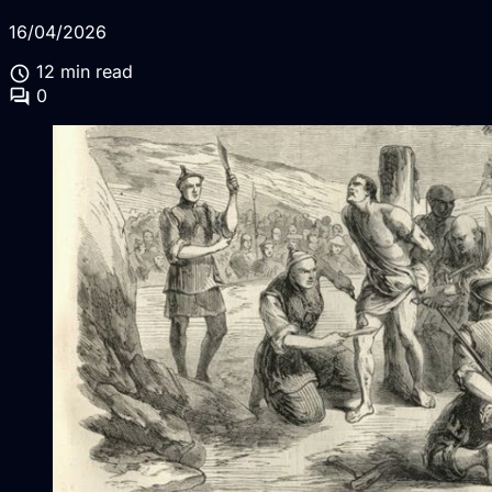
16/04/2026
schedule
12 min read
forum
0