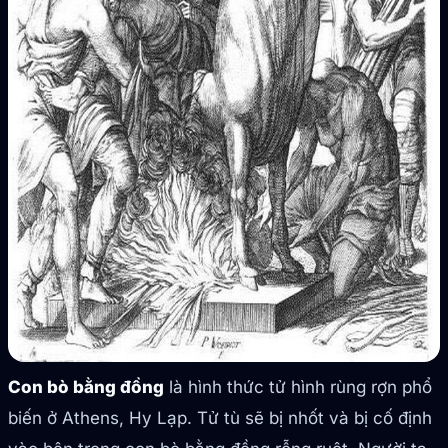
Con bò bằng đồng
là hình thức tử hình rùng rợn phổ
biến ở Athens, Hy Lạp. Tử tù sẽ bị nhốt và bị cố định