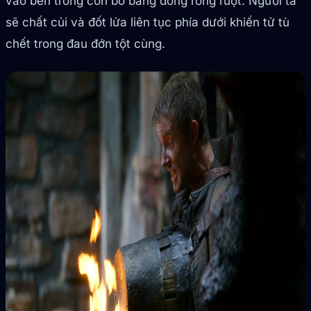
vào bên trong con bò bằng đồng rỗng ruột. Người ta
sẽ chất củi và đốt lửa liên tục phía dưới khiến tử tù
chết trong đau đớn tột cùng.